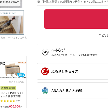
※「控除上限額」の範囲内で寄付するとお得にふるさ
この
出典：auPAYふるさと納税
ふるなび
ふるなびマネーチャージで5%即増量中！
ふるさとチョイス
出典：ふるなび
出典：ふるなび
出典：ふるなび
出
静岡県 浜松市
広島県 福山市
大阪府 貝塚市
神奈川県 
ANAのふるさと納税
ピアノ HP702 ライト
工具 電子工作用はん
乾電池エボルタNEO
MOTTER
オーク調 設置作業付
だこてセット X-
単3・4形 計20本 アル
AC充電器 
ピアノ
2000E[BAEG004]工
カリ乾電池 パナソニ
USB-C 1
5.0
5.0
5.0
具
ック
A 1ポー
600,000
11,000
12,000
1
式プラグ 
寄付金額:
円
寄付金額:
円
寄付金額:
円
寄付金額: