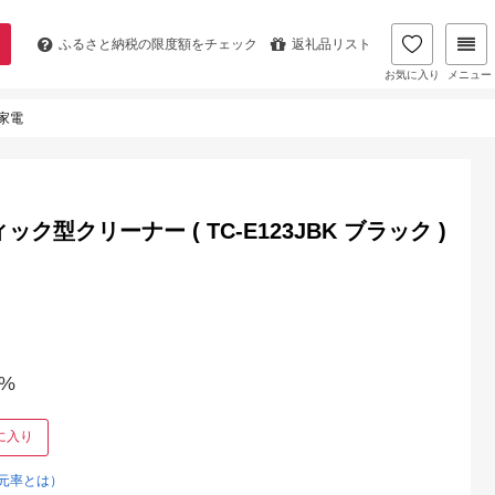
ふるさと納税の
限度額をチェック
返礼品リスト
お気に入り
メニュー
 家電
型クリーナー ( TC-E123JBK ブラック )
%
に入り
元率とは）