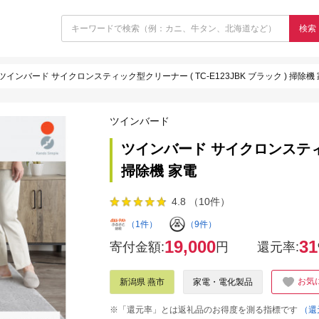
検索
ツインバード サイクロンスティック型クリーナー ( TC-E123JBK ブラック ) 掃除機
ツインバード
ツインバード サイクロンスティック
掃除機 家電
4.8 （10件）
（1件）
（9件）
19,000
31
寄付金額:
円
還元率:
お気
新潟県 燕市
家電・電化製品
※「還元率」とは返礼品のお得度を測る指標です
（還