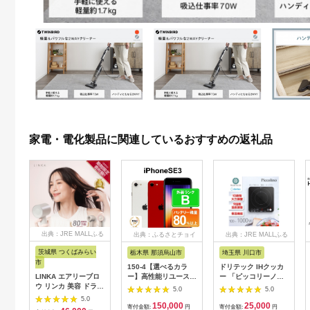
家電・電化製品に関連しているおすすめの返礼品
出典：JRE MALLふる
出典：ふるさとチョイ
出典：JRE MALLふる
さと納税
ス
さと納税
茨城県 つくばみらい
栃木県 那須烏山市
埼玉県 川口市
市
150-4【選べるカラ
ドリテック IHクッカ
LINKA エアリーブロ
ー】高性能リユース
ー 「ピッコリーノ」
ウ リンカ 美容 ドライ
スマホ Apple
ブラック DI-
5.0
5.0
ヤー ヘアケア 髪 エス
iPhoneSE 3 128GB
217BK【1642626】
5.0
150,000
25,000
テ ギフト ラッピング
SIMロック解除済 本
寄付金額:
円
寄付金額:
円