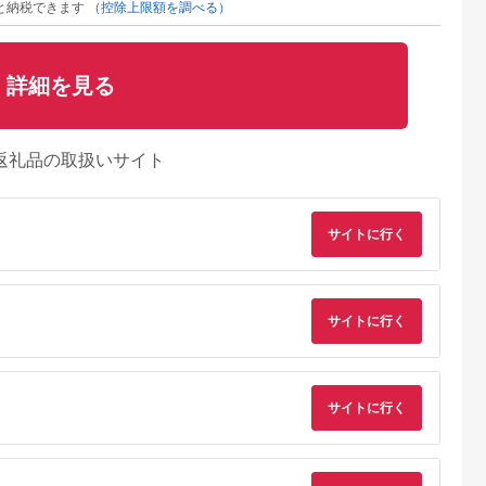
と納税できます
（控除上限額を調べる）
詳細を見る
返礼品の取扱いサイト
サイトに行く
サイトに行く
典：ふるなび
出典：JRE MALLふる
出典：JRE MALLふる
出典：ふるさとプレ
さと納税
さと納税
ア
海老名市
大分県 国東市
宮城県 角田市
福島県 磐梯町
サイトに行く
U(モッテル)
【Canon】 キヤノン
【単3×72本】乾電池
SIGMA 56mm F1.4
PD35W
ミラーレス カメラ
BIGCAPA basic plus
DC DN |
ポートUSB-
EOS R7 ボディー キ
アルカリ乾電池 単3形
Contemporary【ソ
5.0
5.0
5.0
5.0
ト 折りたたみ
ャノン 一眼 家電
12本パック
ーEマウント】
1,000
657,000
10,000
231,000
急速充電
_0022C
LR6Bbp/12S
円
寄付金額:
円
寄付金額:
円
寄付金額:
円