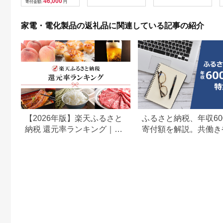
46,000
寄付金額:
円
贈呈品 プレゼント 母
体のみ ｜ 中古 再生品
の日 母の日準備 母の
本体 端末
日ギフト [EV08-NT]
家電・電化製品の返礼品に関連している記事の紹介
【2026年版】楽天ふるさと
ふるさと納税、年収60
納税 還元率ランキング｜高
寄付額を解説。共働き
還元率返礼品をジャンル別
どもがいる場合も
に比較