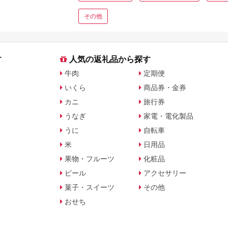
その他
す
人気の返礼品から探す
牛肉
定期便
いくら
商品券・金券
カニ
旅行券
うなぎ
家電・電化製品
うに
自転車
米
日用品
果物・フルーツ
化粧品
ビール
アクセサリー
菓子・スイーツ
その他
おせち