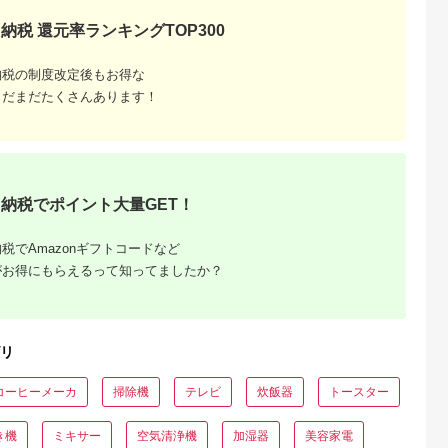
納税 還元率ランキングTOP300
納税の制度改定後もお得な
まだまだたくさんあります！
納税でポイント大量GET！
税でAmazonギフトコードなど
がお得にもらえるって知ってましたか？
リ
コーヒーメーカ
掃除機
テレビ
炊飯器
トースター
き機
ミキサー
空気清浄機
加湿器
美容家電