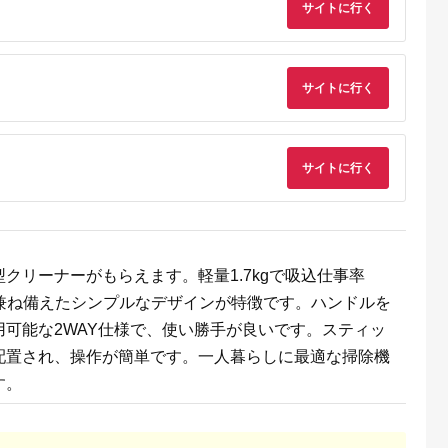
サイトに行く
製品 2年保証
WU1) ペー
【 神奈川
市 】
サイトに行く
サイトに行く
でこだわ
すすめラ
クリーナーがもらえます。軽量1.7kgで吸込仕事率
兼ね備えたシンプルなデザインが特徴です。ハンドルを
可能な2WAY仕様で、使い勝手が良いです。スティッ
配置され、操作が簡単です。一人暮らしに最適な掃除機
す。