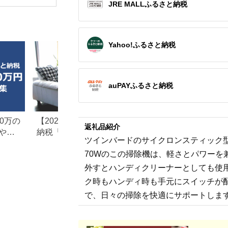
JRE MALLふるさと納税
PSE適合
(MOT-
ACPD35
ルアイリス
県 海老名
Yahoo!ふるさと納税
auPAYふるさと納税
0万の
【2026年最新版】ふるさと
楽天ふるさと納税
返礼品紹介
や子
納税「食べ物以外」返礼品
りの家電探し。お
ツインバードのサイクロンスティック型
の還元率ランキング！
ンキングまとめ
70Wのこの掃除機は、軽さとパワーを
外すとハンディクリーナーとしても使用
ク時もハンディ時も手元にスイッチが
で、日々の掃除を快適にサポートしま