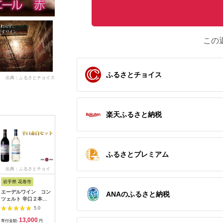
この
ふるさとチョイス
出典：ふるさとチョイス
楽天ふるさと納税
ふるさとプレミアム
出典：ふるさとチョイ
出典：ふるさとチョイ
出典：ふるさとチョイ
出典：楽
ス
ス
ス
岩手県 花巻市
岩手県 花巻市
熊本県 水俣市
埼玉県 入
エーデルワイン コン
赤ワイン飲み比べ２本
甘夏 サングリア 赤 白
【ふるさ
ANAのふるさと納税
ツェルト 辛口２本セ
セット【ギフトＢＯＸ
ギフト セット ワイン
2023 
ット（赤 ・白）
入り】自社畑ツヴァイ
カベルネ シャルドネ
ノ・ノワ
5.0
5.0
5.0
【389】
ゲルトレーベ2018・
1本 貫
13,000
55,000
11,000
1
2019 【1428】
【15638
寄付金額:
円
寄付金額:
円
寄付金額:
円
寄付金額: