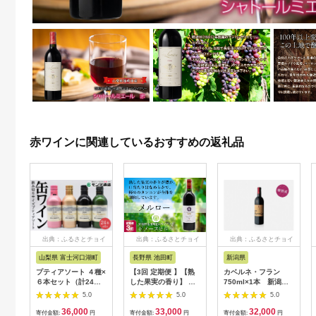
赤ワインに関連しているおすすめの返礼品
出典：ふるさとチョイ
出典：ふるさとチョイ
出典：ふるさとチョイ
ス
ス
ス
山梨県 富士河口湖町
長野県 池田町
新潟県
プティアソート ４種×
【3回 定期便 】【熟
カベルネ・フラン
６本セット（計24
した果実の香り】 赤
750ml×1本 新潟
本）
ワイン メルロー
県 新潟 ワイン 樽
5.0
5.0
5.0
750ml×1本 [ヴィニョ
熟成
36,000
33,000
32,000
ブル安曇野 DOMAINE
寄付金額:
円
寄付金額:
円
寄付金額:
円