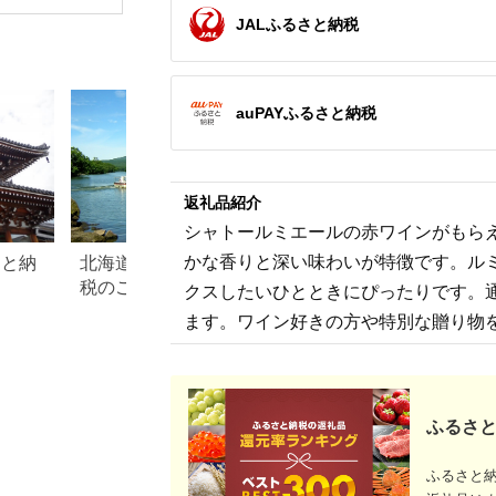
JALふるさと納税
auPAYふるさと納税
返礼品紹介
シャトールミエールの赤ワインがもらえ
かな香りと深い味わいが特徴です。ル
さと納
北海道 七飯町のふるさと納
山梨県韮崎市のふ
税のご紹介
税のご紹介
クスしたいひとときにぴったりです。
ます。ワイン好きの方や特別な贈り物
ふるさと
ふるさと