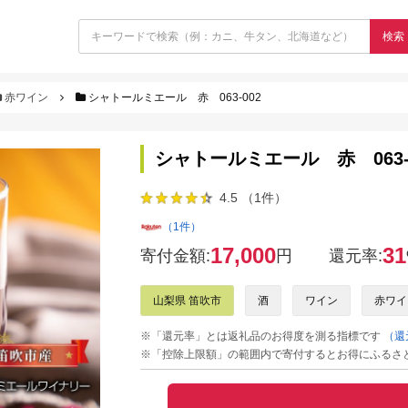
検索
赤ワイン
シャトールミエール 赤 063-002
シャトールミエール 赤 063-
4.5 （1件）
（1件）
17,000
31
寄付金額:
円
還元率:
山梨県 笛吹市
酒
ワイン
赤ワイ
※「還元率」とは返礼品のお得度を測る指標です
（還
※「控除上限額」の範囲内で寄付するとお得にふるさ