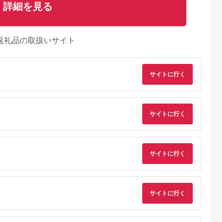
詳細を見る
返礼品の取扱いサイト
サイトに行く
サイトに行く
サイトに行く
天ふるさと納
出典：ふるさとチョイ
出典：ふるさとチョイ
出典：ふるさとチョ
税
ス
ス
間市
山梨県 甲州市
山梨県 甲斐市
岩手県 紫波町
と納税】
大和葡萄酒が贈る赤白
サントリー登美の丘ワ
紫波辛口ワイン３本
サイトに行く
赤ワイン ピ
4本満喫セット
イナリー フロムファ
ット【メルロー・メ
ール100%
（MG）C8-651
ーム 甲斐 赤
ローロゼ・リースリ
5.0
5.0
5.0
5.0
井園のワイン
2020 [ワイン 赤ワ
グリオン】 (AL085)
5,000
35,000
24,000
24,000
23】
イン オリジナルワイ
自園自醸ワイン 岩手
円
寄付金額:
円
寄付金額:
円
寄付金額:
円