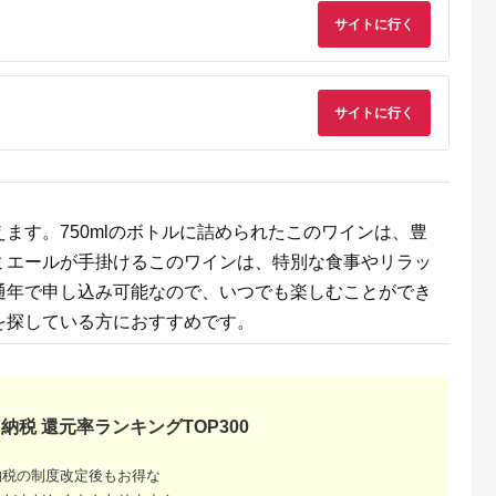
ン 甲斐市 辛口 山梨]
県 紫波町産ぶどう
サイトに行く
100％使用 日本ワイ
ン 辛口 赤ワイン セ
ト
サイトに行く
ます。750mlのボトルに詰められたこのワインは、豊
ミエールが手掛けるこのワインは、特別な食事やリラッ
るさと納
通年で申し込み可能なので、いつでも楽しむことができ
を探している方におすすめです。
納税 還元率ランキングTOP300
納税の制度改定後もお得な