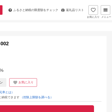
ふるさと納税の
限度額をチェック
返礼品リスト
お気に入り
メニュー
002
%
お気に入り
ン
元率とは）
と納税できます
（控除上限額を調べる）