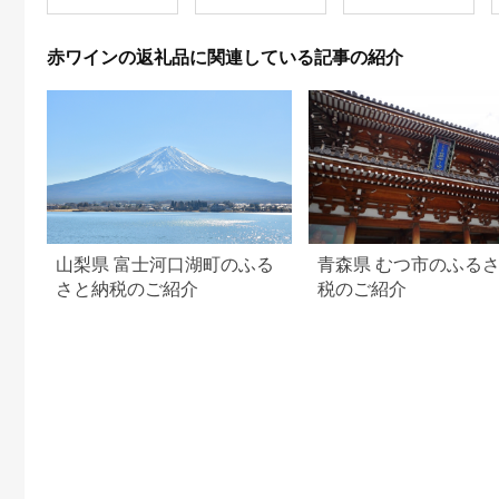
HIROKI 長野県 池田
町 48110155] 赤ワイ
ン お酒 酒
赤ワインの返礼品に関連している記事の紹介
山梨県 富士河口湖町のふる
青森県 むつ市のふる
さと納税のご紹介
税のご紹介