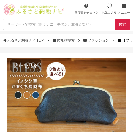
限度額をチェック
お気に入り
メニュー
検索
ふるさと納税ナビ TOP
返礼品検索
ファッション
【ブラ
詳細を見る