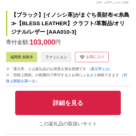
出典：auPAYふるさと納税
【ブラック】[イノシシ革]がまぐち長財布≪糸島
≫【BLESS LEATHER】クラフト/革製品/オリ
ジナル/レザー [AAA010-3]
103,000
寄付金額:
円
お気に入り
福岡県 糸島市
ファッション
※「還元率」とは返礼品のお得度を測る指標です
（還元率とは）
※「控除上限額」の範囲内で寄付するとお得にふるさと納税できます
（控
除上限額を調べる）
詳細を見る
この返礼品の取扱いサイト