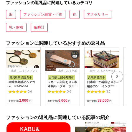
ファッションの返礼品に関連しているカテゴリ
服
ファッション雑貨・小物
鞄
アクセサリー
靴・財布
腕時計
ファッションに関連しているおすすめの返礼品
出典：ふるさとプレミ
出典：ふるラボ
出典：ふるさとチョイ
出
アム
ス
鹿児島県 鹿児島市
山口県 山陽小野田市
兵庫県 豊岡市
山
本場大島紬のヘアゴ
＜ネーム刻印あり＞本
日本唯一の編元より手
ふる
ム K249-004
革製ループキーホルダ
編みのソーイングバス
K1
ー キーホルダー 本革
ケット（お裁縫箱）フ
馬蹄
5.0
5.0
5.0
革製品 名入れ ネーム
タ持ち手タイプ
クレス
刻印 贈り物 ギフト
855
2,000
6,000
38,000
寄付金額:
円
寄付金額:
円
寄付金額:
円
寄付
F6L-164
ファッションの返礼品に関連している記事の紹介