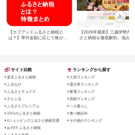
【カブアンドふるさと納税と
【2026年最新】三越伊勢丹
は？】寄付金額に応じて株がも
さと納税を徹底解剖。強みと
らえるサービス
みを解説
サイト比較
ランキングから探す
楽天ふるさと納税
人気ランキング
ふるなび
還元率ランキング
ふるさとチョイス
家電ランキング
さとふる
高額ランキング
ふるさとプレミアム
一人暮らし
ANAのふるさと納税
食べ物以外
dショッピングふるさと納税百選
その他のランキング
au PAY ふるさと納税
ふるさと本舗