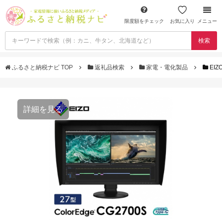
限度額をチェック
お気に入り
メニュー
検索
ふるさと納税ナビ TOP
返礼品検索
家電・電化製品
EI
詳細を見る