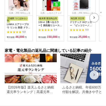
出典：JRE MALLふる
出典：ふるさとチョイ
出典：JRE MALLふる
さと納税
ス
さと納税
茨城県 つくばみらい
栃木県 那須烏山市
埼玉県 川口市
静
市
150-4【選べるカラ
ドリテック IHクッカ
ピア
LINKA エアリーブロ
ー】高性能リユース
ー 「ピッコリーノ」
オー
ウ リンカ 美容 ドライ
スマホ Apple
ブラック DI-
ピア
5.0
5.0
ヤー ヘアケア 髪 エス
5.0
iPhoneSE 3 128GB
217BK【1642626】
テ ギフト ラッピング
SIMロック解除済 本
46,000
150,000
25,000
贈呈品 プレゼント 母
寄付金額:
円
寄付金額:
円
寄付金額:
円
寄付
体のみ ｜ 中古 再生品
の日 母の日準備 母の
本体 端末
日ギフト [EV08-NT]
家電・電化製品の返礼品に関連している記事の紹介
【2026年版】楽天ふるさと納税
ふるさと納税、年収600万の
還元率ランキング｜高還元率返
付額を解説。共働きや子ども
礼品をジャンル別に比較
いる場合も