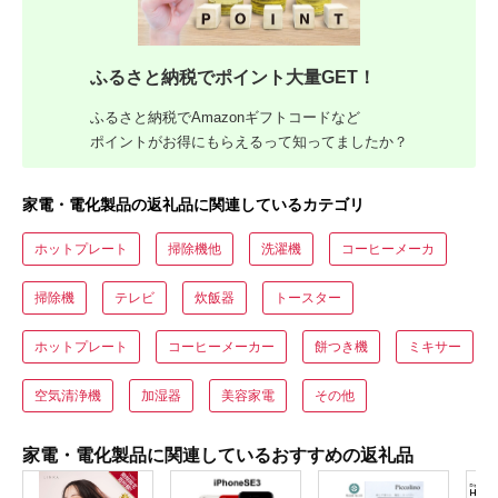
ふるさと納税でポイント大量GET！
ふるさと納税でAmazonギフトコードなど
ポイントがお得にもらえるって知ってましたか？
家電・電化製品の返礼品に関連しているカテゴリ
ホットプレート
掃除機他
洗濯機
コーヒーメーカ
掃除機
テレビ
炊飯器
トースター
ホットプレート
コーヒーメーカー
餅つき機
ミキサー
空気清浄機
加湿器
美容家電
その他
家電・電化製品に関連しているおすすめの返礼品