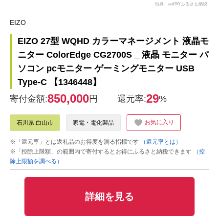
出典：auPAYふるさと納税
EIZO
EIZO 27型 WQHD カラーマネージメント 液晶モ
ニター ColorEdge CG2700S _ 液晶 モニター パ
ソコン pcモニター ゲーミングモニター USB
Type-C 【1346448】
850,000
29
寄付金額:
円
還元率:
%
お気に入り
石川県 白山市
家電・電化製品
※「還元率」とは返礼品のお得度を測る指標です
（還元率とは）
※「控除上限額」の範囲内で寄付するとお得にふるさと納税できます
（控
除上限額を調べる）
詳細を見る