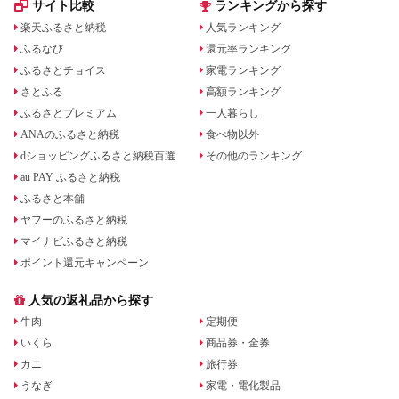
サイト比較
ランキングから探す
楽天ふるさと納税
人気ランキング
ふるなび
還元率ランキング
ふるさとチョイス
家電ランキング
さとふる
高額ランキング
ふるさとプレミアム
一人暮らし
ANAのふるさと納税
食べ物以外
dショッピングふるさと納税百選
その他のランキング
au PAY ふるさと納税
ふるさと本舗
ヤフーのふるさと納税
マイナビふるさと納税
ポイント還元キャンペーン
人気の返礼品から探す
牛肉
定期便
いくら
商品券・金券
カニ
旅行券
うなぎ
家電・電化製品