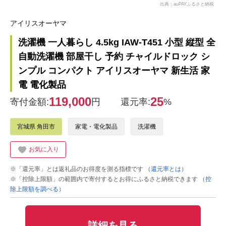
出典：auPAYふるさと納税
アイリスオーヤマ
洗濯機 一人暮らし 4.5kg IAW-T451 小型 縦型 全
自動洗濯機 部屋干し 予約 チャイルドロック シ
ンプル コンパクト アイリスオーヤマ 新生活 家
電 電化製品
119,000
25
寄付金額:
円
還元率:
%
宮城県 角田市
家電・電化製品
洗濯機
お気に入り
※「還元率」とは返礼品のお得度を測る指標です
（還元率とは）
※「控除上限額」の範囲内で寄付するとお得にふるさと納税できます
（控
除上限額を調べる）
詳細を見る