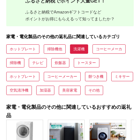
ふるさと納税でポイント大量GET！
ふるさと納税でAmazonギフトコードなど
ポイントがお得にもらえるって知ってましたか？
家電・電化製品のその他の返礼品に関連しているカテゴリ
ホットプレート
掃除機他
洗濯機
コーヒーメーカ
掃除機
テレビ
炊飯器
トースター
ホットプレート
コーヒーメーカー
餅つき機
ミキサー
空気清浄機
加湿器
美容家電
その他
家電・電化製品のその他に関連しているおすすめの返礼
品