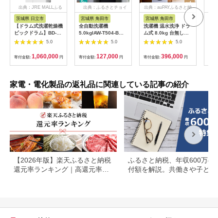
出典：JRE MALLふる
出典：ふるさとチョイ
出典：auPAYふるさと納
さと納税
ス
税
茨城県 日立市
宮城県 角田市
宮城県 角田市
茨
【ドラム式洗濯乾燥機
全自動洗濯機
洗濯機 温水洗浄 ドラ
【ド
ビックドラム】BD-
5.0kgIAW-T504-Bブ
ム式 8.0kg 台無し
ビッ
STX130M L(W)【沖縄
ラック
CDK842-W ドラム式
SX1
5.0
5.0
5.0
県、離島への配送不
洗濯乾燥機 全自動洗
機 H
可】 【 洗濯機
濯機 節水 しわ取りコ
茨城
1,060,000
127,000
396,000
寄付金額:
円
寄付金額:
円
寄付金額:
円
寄付
HITACHI 日立 家電 茨
ース搭載 コンパクト
城県 日立市 】
タイプ 新生活 アイリ
スオーヤマ 家電 電化
製品 歳末 新春
家電・電化製品の返礼品に関連している記事の紹介
【2026年版】楽天ふるさと納税
ふるさと納税、年収600万の
還元率ランキング｜高還元率返
付額を解説。共働きや子ども
礼品をジャンル別に比較
いる場合も