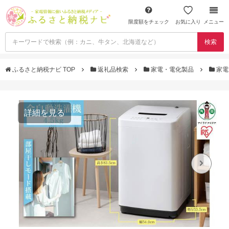
限度額をチェック
お気に入り
メニュー
検索
ふるさと納税ナビ TOP
返礼品検索
家電・電化製品
家電
詳細を見る