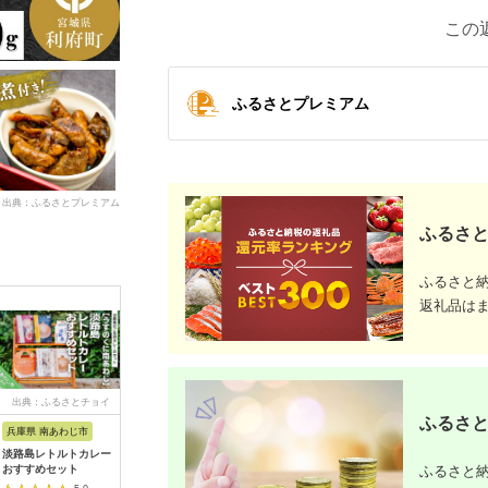
この
ふるさとプレミアム
出典：ふるさとプレミアム
ふるさと
ふるさと
返礼品は
出典：ふるさとチョイ
出典：ふるさとチョイ
出典：ふるさとパレッ
出
ス
ス
ト
ふるさと
兵庫県 南あわじ市
山形県 鶴岡市
鹿児島県 南さつま市
和歌山県 
淡路島レトルトカレー
A01-771 黄色い笹巻
【健康習慣】生姜のバ
【訳あり
ふるさと納
おすすめセット
き「庄内恵巻」 個別
ラエティセット 4種
たっぷり1
包装の冷凍ちまき10
おざきの