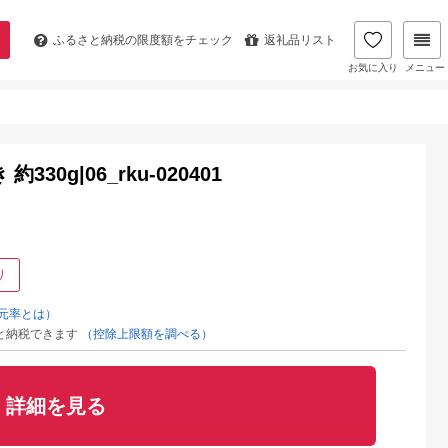
ふるさと納税の
限度額をチェック
返礼品リスト
お気に入り
メニュー
0g|06_rku-020401
り
元率とは）
と納税できます
（控除上限額を調べる）
詳細を見る