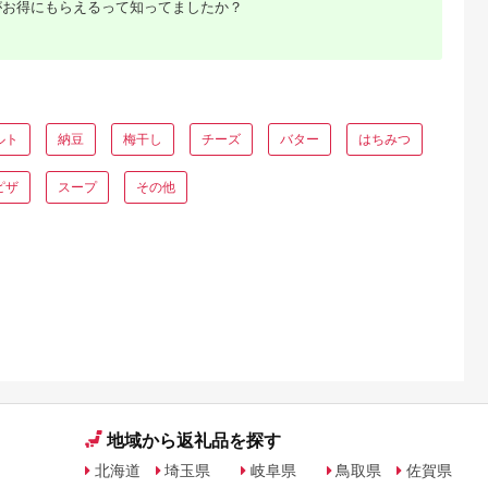
5.0
5.0
5.0
5.0
がお得にもらえるって知ってましたか？
シャルセッ
飯 冷凍炒飯 にんにく
約6%）
0,000
22,000
12,000
15,000
】/ ひもの
焼豚 惣菜 ご飯 冷凍
円
寄付金額:
円
寄付金額:
円
寄付金額:
円
セット 個包
温めるだけ レンジ 電
一夜干し 訳あ
子レンジ 簡単 簡単料
り
理 千葉市 千葉県
A-1】
[№5346-0993]
ルト
納豆
梅干し
チーズ
バター
はちみつ
ピザ
スープ
その他
るさと納
地域から返礼品を探す
北海道
埼玉県
岐阜県
鳥取県
佐賀県