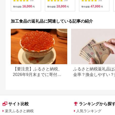
5.0
5.0
5.0
スハンバーグ 肉 洋食
康 ジンジャーシロッ
16,000
10,000
47,000
簡単 大容量 湯煎 湯せ
プ ジンジャー しょう
寄付金額:
円
寄付金額:
円
寄付金額:
円
ん 個包装 [大容量 ハ
が 生姜シロップ 】
ンバーグ 肉 おかず 惣
<H-1>
菜 個包装 簡単 湯せん
加工食品の返礼品に関連している記事の紹介
洋食 湯煎 個別包装 小
分 お弁当 便利 お試
し]|06_thm-040601
【要注意】ふるさと納税、
ふるさと納税返礼品は
2026年9月末までに寄付し
金率？換金しやすい？
ないと損する可能性大｜10
の可否について
月からの制度変更を解説
サイト比較
ランキングから探
楽天ふるさと納税
人気ランキング