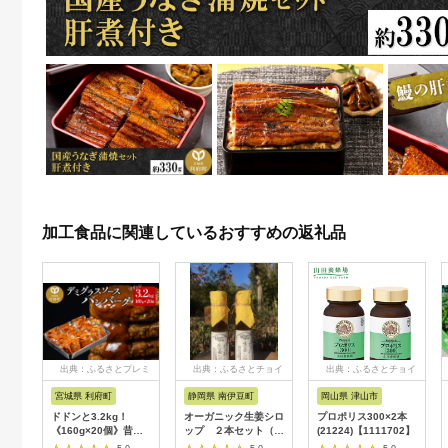
加工食品に関連しているおすすめの返礼品
出典：ふるさとプレミ
出典：ふるさとチョイ
出典：ふるさとチョイ
アム
ス
ス
宮城県 利府町
静岡県 南伊豆町
岡山県 津山市
ドドンと3.2kg！
オーガニック生姜シロ
プロポリス300×2本
《160g×20個》昔懐
ップ ２本セット（プ
(21224)【1111702】
かしいデミグラスソー
レーン） 【 生姜 健