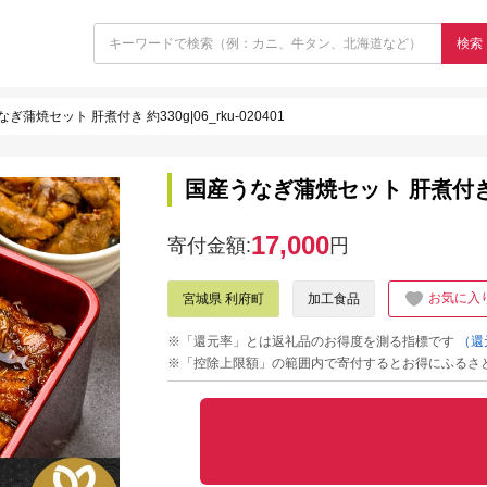
検索
ぎ蒲焼セット 肝煮付き 約330g|06_rku-020401
国産うなぎ蒲焼セット 肝煮付き 約33
17,000
寄付金額:
円
お気に入
宮城県 利府町
加工食品
※「還元率」とは返礼品のお得度を測る指標です
（還
※「控除上限額」の範囲内で寄付するとお得にふるさ