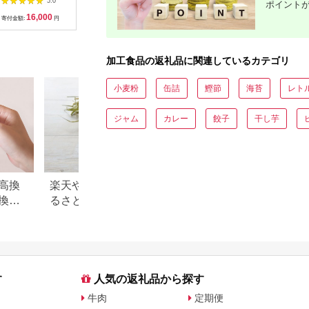
5.0
5.0
5.0
ポイント
個 糖みつ・青きな粉
かせスペ
16,000
12,500
19,000
1
付き
ト」【冷凍
寄付金額:
円
寄付金額:
円
寄付金額:
円
寄付金額:
干物 干物
装 イカ 
り わけあ
【ozk103
加工食品の返礼品に関連しているカテゴリ
小麦粉
缶詰
鰹節
海苔
レト
ジャム
カレー
餃子
干し芋
高換
楽天やふるなびで人気！ふ
青森県 板柳町のふ
換金
るさと納税「3,000円」の返
税のご紹介
礼品まとめ
す
人気の返礼品から探す
牛肉
定期便