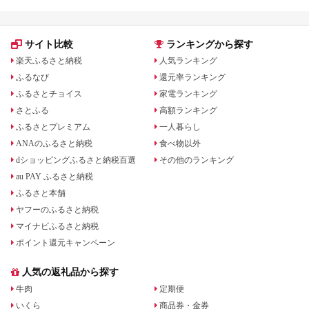
ル 旅館 チケット 子供
子連れ カップル 家族
人気 おすすめ 旅行ク
ーポン 店頭 オンライ
サイト比較
ランキングから探す
ン ネット予約 電話 有
効期間3年
楽天ふるさと納税
人気ランキング
ふるなび
還元率ランキング
ふるさとチョイス
家電ランキング
さとふる
高額ランキング
ふるさとプレミアム
一人暮らし
ANAのふるさと納税
食べ物以外
dショッピングふるさと納税百選
その他のランキング
au PAY ふるさと納税
ふるさと本舗
ヤフーのふるさと納税
マイナビふるさと納税
ポイント還元キャンペーン
人気の返礼品から探す
牛肉
定期便
いくら
商品券・金券