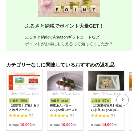
ふるさと納税でポイント大量GET！
ふるさと納税でAmazonギフトコードなど
ポイントがお得にもらえるって知ってましたか？
カテゴリーなしに関連しているおすすめの返礼品
出典：ANAのふるさと
出典：ANAのふるさと
出典：ANAのふるさと
出
納税
納税
納税
沖縄県 那覇市
秋田県 大仙市
北海道 根室市
埼
【那覇市】JTBふるさ
蜂蜜あんバター
【北海道根室産】牡蠣
【2
と旅行クーポン
200g×2個 ローズメイ
むき身150g×4P[5月
予約
（3,000円分）有効期
[あんバター はちみ
下旬以降発送] A-
史！
5.0
5.0
5.0
間3年（Eメール発
つ 発酵バター あん
54007
ムの
行）｜旅行 トラベル
こ 水あめ不使用 秋
水・
10,000
10,000
14,000
寄付金額:
円
寄付金額:
円
寄付金額:
円
寄付
予約 国内旅行 JTB 宿
田県 大仙市]
約3
泊 観光 体験 旅行券
03
宿泊券 旅行予約 ホテ