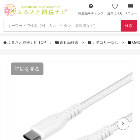
限度額をチェック
お気に入り
メニュー
検索
ふるさと納税ナビ TOP
返礼品検索
カテゴリーなし
Ow
詳細を見る