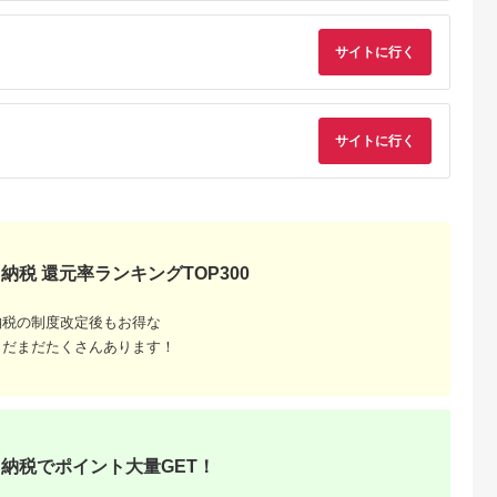
サイズ 日用
ユーピー 茨城県 五霞
電 美容家電
町【価格改定】
顔器 鼻筋 小
サイトに行く
ラックス キ
博多 福岡市
サイトに行く
るさとプ
納税 還元率ランキングTOP300
剖。良い
納税の制度改定後もお得な
まだまだたくさんあります！
納税でポイント大量GET！