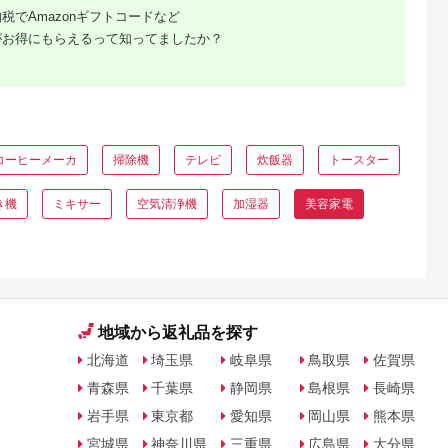
税でAmazonギフトコードなど
がお得にもらえるって知ってましたか？
コーヒーメーカ
掃除機
テレビ
炊飯器
トースター
き機
ミキサー
空気清浄機
加湿器
美容家電
地域から返礼品を探す
北海道
埼玉県
岐阜県
鳥取県
佐賀県
青森県
千葉県
静岡県
島根県
長崎県
岩手県
東京都
愛知県
岡山県
熊本県
宮城県
神奈川県
三重県
広島県
大分県