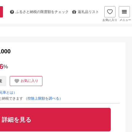
ふるさと納税の
限度額をチェック
返礼品リスト
お気に入り
メニュー
000
6
%
お気に入り
電
元率とは）
と納税できます
（控除上限額を調べる）
詳細を見る