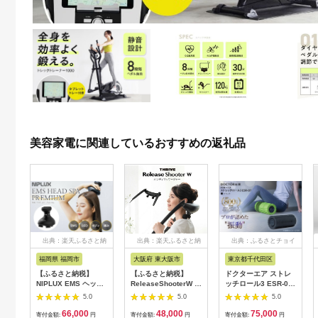
美容家電に関連しているおすすめの返礼品
出典：楽天ふるさと納
出典：楽天ふるさと納
出典：ふるさとチョイ
税
税
ス
福岡県 福岡市
大阪府 東大阪市
東京都千代田区
【ふるさと納税】
【ふるさと納税】
ドクターエア ストレ
NIPLUX EMS ヘッ
ReleaseShooterW ハ
ッチロール3 ESR-07
ド・フェイシャルケア
ンディマッサージャー
ブラック(プレゼント/
5.0
5.0
5.0
HEAD SPA
MD-8020 - ダブルヘ
振動/寝ながら)
66,000
48,000
75,000
PREMIUM NP-
ッドで首、肩、腰をし
【1582369】
寄付金額:
円
寄付金額:
円
寄付金額:
円