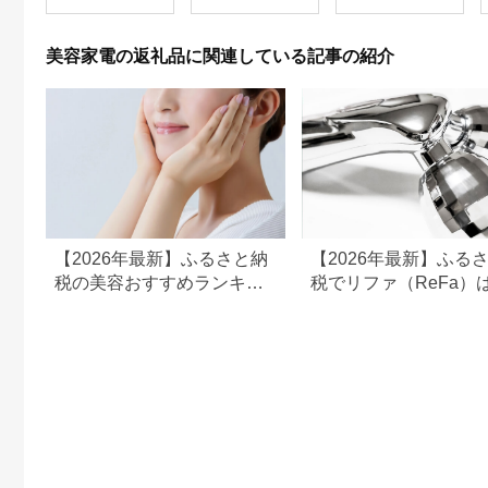
EHSP23BK アタッチ
っかりマッサージ！簡
メント付 頭皮ケア 頭
単操作と安全機能付き
皮マッサージ ヘッド
家庭用マッサージャ
美容家電の返礼品に関連している記事の紹介
スパ 美顔器 マッサー
ー 送料無料
ジ ボディケア リフト
ケア フェイスケア ス
カルプ ボディ 全身 防
水 美容 美容家電 福岡
市 福岡
【2026年最新】ふるさと納
【2026年最新】ふる
税の美容おすすめランキン
税でリファ（ReFa）
グ｜美容家電・コスメ・ス
える？シャワーヘッド
キンケアを比較
ライヤー対応返礼品を
解説