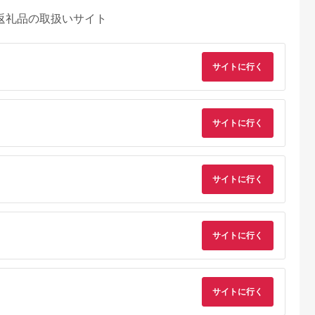
返礼品の取扱いサイト
サイトに行く
サイトに行く
サイトに行く
サイトに行く
天ふるさと納
出典：マイナビふるさ
出典：ANAのふるさと
出典：ANAのふるさ
税
と納税
納税
納
岡市
茨城県 五霞町
宮城県 角田市
大阪府 八尾市
と納税】
【キユーピー】ヒアロ
MiCOLA （ミコラ）
O101(ブルー系)
専用 美顔器
モイスチャー240 3
イオンドライヤー
SHARP プラズマク
サイトに行く
QNose 美鼻
袋 ／ サプリメント ヒ
HDR-M201-Hダークグ
スターヘアブラシ IB-
5.0
5.0
5.0
5.0
鼻ケア ハナケ
アルロン酸 サプリ 肌
レー
B1-A（ブルー系ミス
9,000
64,000
20,000
35,000
ニング 筋ト
うるおい 美容 葉酸 キ
ティライトブルー）
円
寄付金額:
円
寄付金額:
円
寄付金額:
円