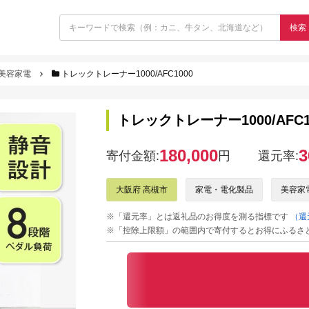
検索
美容家電
トレックトレーナー1000/AFC1000
トレックトレーナー1000/AFC1
180,000
3
寄付金額:
円
還元率:
大阪府 高槻市
家電・電化製品
美容家
※「還元率」とは返礼品のお得度を測る指標です
（還
※「控除上限額」の範囲内で寄付するとお得にふるさ