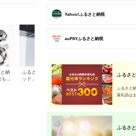
無重力 長野県 木島平
[RD931LBK タニタ
レ エクサ
村 信州
TANITA 体組成計 イン
品 健康家
ナースキャンデュアル
家電 鼻美
Yahoo!ふるさと納税
ブラック 体重計]
鼻 ニップ
ュノーズ 
auPAYふるさと納税
さと納
ふるさと納税「シャワーヘ
【2026年最新】ふ
ふるさと
はもら
ッド」おすすめランキン
レミアムを徹底解
・ド
グ！リファやミラブルも
点、悪い点を解説
ふるさと
徹底
返礼品は
ふるさと