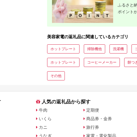
ふるさと納
ポイント
美容家電の返礼品に関連しているカテゴリ
ホットプレート
掃除機他
洗濯機
ホットプレート
コーヒーメーカー
餅つ
その他
す
人気の返礼品から探す
牛肉
定期便
いくら
商品券・金券
カニ
旅行券
うなぎ
家電・電化製品