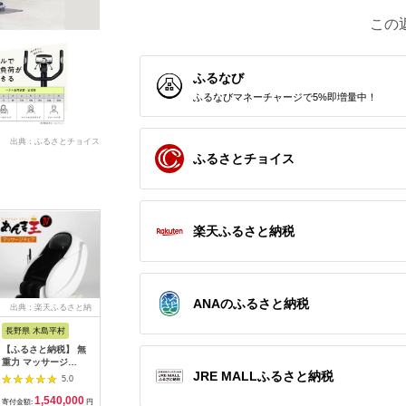
この
ふるなび
ふるなびマネーチャージで5%即増量中！
出典：ふるさとチョイス
ふるさとチョイス
楽天ふるさと納税
ANAのふるさと納税
出典：楽天ふるさと納
出典：ふるさとチョイ
出典：ふるさとチョイ
出典：楽
税
ス
ス
長野県 木島平村
京都 府向日市
秋田県 大仙市
福岡県 福
【ふるさと納税】 無
オムロン 体重体組成
最短翌日発送
【ふるさ
重力 マッサージ
計 KRD-608T2-
【RD931LBK】タニ
EMS 鼻
JRE MALLふるさと納税
R1500-01 あんま王4
W[№5223-0165]
タ 体組成計インナー
NIPLUX 
5.0
5.0
5.0
| 日用品 家電 マッサ
スキャンデュアル【ブ
器 美鼻 
1,540,000
54,000
161,000
5
ージチェア あんま王
ラック】体重計
ア トレー
寄付金額:
円
寄付金額:
円
寄付金額:
円
寄付金額: