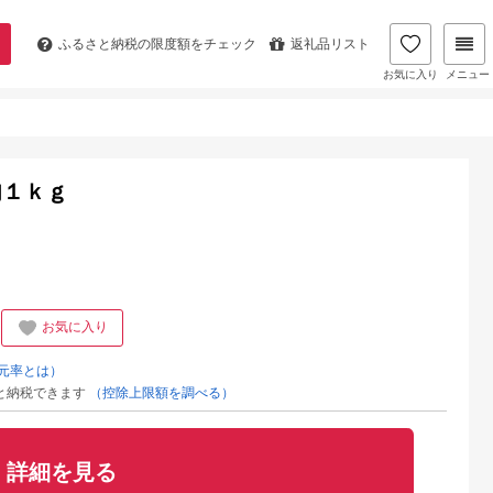
ふるさと納税の
限度額をチェック
返礼品リスト
お気に入り
メニュー
肉１ｋｇ
お気に入り
元率とは）
と納税できます
（控除上限額を調べる）
詳細を見る