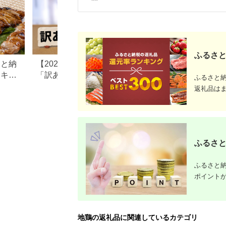
ふるさと
さと納
【2026年】ふるさと納税
【2026年最新】ふ
ンキン
「訳あり品」がお得！海
税の鶏肉おすすめ
ふるさと
産地
鮮・お肉・スイーツ返礼品
グ｜コスパ・量・
返礼品は
特集
厳選
ふるさと
ふるさと納
ポイント
地鶏の返礼品に関連しているカテゴリ