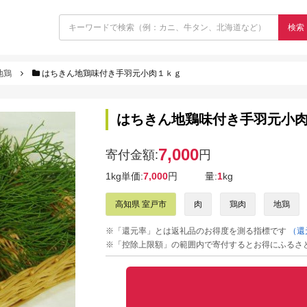
検索
地鶏
はちきん地鶏味付き手羽元小肉１ｋｇ
はちきん地鶏味付き手羽元小
7,000
寄付金額:
円
1kg単価:
7,000
円
量:
1
kg
高知県 室戸市
肉
鶏肉
地鶏
※「還元率」とは返礼品のお得度を測る指標です
（還
※「控除上限額」の範囲内で寄付するとお得にふるさ