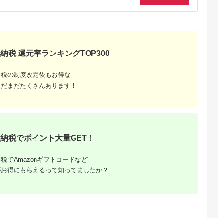
納税 還元率ランキングTOP300
るさと納
ランキン
納税の制度改定後もお得な
部位別に
まだまだたくさんあります！
納税でポイント大量GET！
税でAmazonギフトコードなど
がお得にもらえるって知ってましたか？