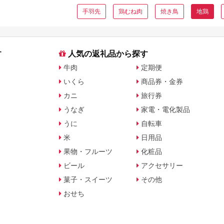
手羽先
鶏むね肉
焼き鳥
地鶏
す
人気の返礼品から探す
牛肉
定期便
いくら
商品券・金券
カニ
旅行券
うなぎ
家電・電化製品
うに
自転車
米
日用品
果物・フルーツ
化粧品
ビール
アクセサリー
菓子・スイーツ
その他
おせち