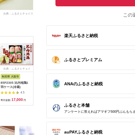
出典：ふるさとチョイス
この
楽天ふるさと納税
ふるさとプレミアム
出典：ふるさとチョイ
出典：ふるなび
出典：ふるさとチョイ
出典：ふ
ス
ス
秋田県 大館市
宮崎県 都城市
高知県 室戸市
高知県 芸
85P2305 比内地鶏1
「宮崎山地鶏 」炭火
はちきん地鶏手羽先１
【芸西村
ANAのふるさと納税
羽ケース(冷蔵)
焼 100g×5袋_MJ-
ｋｇ
通返礼品】
7809_(都城市) 地鶏
鮮丼の素
4.5
4.0
4.0
成熟 歯ごたえ やみつ
発送】＆大
17,000
15,000
7,000
3
き 瞬間冷凍
はちきん
寄付金額:
円
寄付金額:
円
寄付金額:
円
寄付金額:
一羽セッ
ふるさと本舗
アンケートに答えればアマギフ500円ぶんもら
auPAYふるさと納税