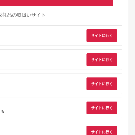
返礼品の取扱いサイト
サイトに行く
サイトに行く
るさとチョイ
出典：ふるさとチョイ
出典：ふるさとチョイ
出典：ANAのふるさ
ス
ス
ス
納
西村
福岡県 筑後市
熊本県 嘉島町
福岡県 嘉麻市
と大川村の共
はかた地どり 手羽先
FKK19-180 天草大
手焼き はかた地どり
サイトに行く
芸西村 海
手羽元 セット 各1kg
王 地鶏タタキセット
炭火焼 ローストチキ
セット【個別
計2kg 鶏肉 地鶏 肉 福
ン 約2kg(8～12パッ
川村 土佐
岡県産
ク) 地鶏 低温調理 サ
2,000
12,000
15,000
17,000
地鶏まるごと
ラダチキン 高たんぱ
円
寄付金額:
円
寄付金額:
円
寄付金額:
円
ト
く 低脂質 ヘルシー 
サイトに行く
凍
える
サイトに行く