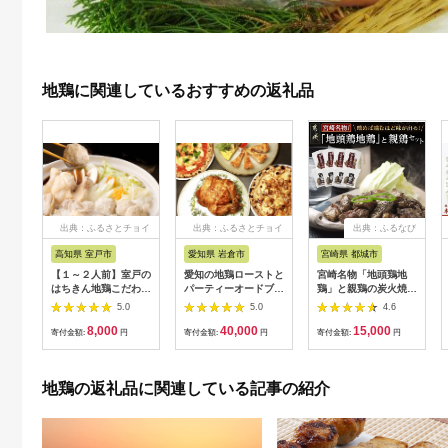
地鶏に関連しているおすすめの返礼品
出典：ふるさとチョイ
出典：ふるさとチョイ
出典：ふるなび
ス
ス
高知県 室戸市
愛知県 岩倉市
宮崎県 都城市
【１～２人前】室戸の
愛知の地鶏ローストと
宮崎名物「地頭鶏地
はちきん地鶏こだわり
パーティーオードブル
鶏」と親鶏の炭火焼セ
鍋セット
セット
ット_MJ-7806_(都城
5.0
5.0
4.6
市) 鶏ももむね炭火焼
8,000
40,000
15,000
(じとっこ/親鳥) 各
寄付金額:
円
寄付金額:
円
寄付金額:
円
100g×4P 合計8パッ
ク 冷凍 湯煎 手軽 宮
崎定番 晩酌 おつまみ
地鶏の返礼品に関連している記事の紹介
鶏肉 おかず