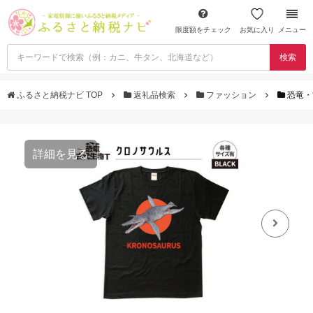
限度額をチェック
お気に入り
メニュー
検索
ふるさと納税ナビ TOP
返礼品検索
ファッション
恐竜・
詳細を見る