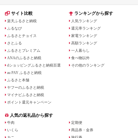
サイト比較
ランキングから探す
楽天ふるさと納税
人気ランキング
ふるなび
還元率ランキング
ふるさとチョイス
家電ランキング
さとふる
高額ランキング
ふるさとプレミアム
一人暮らし
ANAのふるさと納税
食べ物以外
dショッピングふるさと納税百選
その他のランキング
au PAY ふるさと納税
ふるさと本舗
ヤフーのふるさと納税
マイナビふるさと納税
ポイント還元キャンペーン
人気の返礼品から探す
牛肉
定期便
いくら
商品券・金券
カニ
旅行券