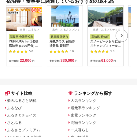
宿泊券・食事券に関連しているおすすめの返礼品
出典：ふるなび
出典：ふるさとプレミ
出典：ふるさとチョイ
出
アム
ス
福島県 会津若松市
兵庫県 淡路市
高知県 越知町
大
YUKKURA Inn 1名様
海風テラス 宿泊券
スノーピークおち仁淀
EN
宿泊券 (6600円分) ワ
淡路島 貸別荘
川キャンプフィールド
（1
ーケーションお試しプ
「住箱-jyubako-」ペ
st
5.0
5.0
5.0
ラン｜東北 福島県 会
ア宿泊チケット
年末
津若松市 東山温泉 旅
日有
22,000
330,000
61,000
寄付金額:
円
寄付金額:
円
寄付金額:
円
寄付
行 クーポン 利用券
日開
[0800]
サイト比較
ランキングから探す
楽天ふるさと納税
人気ランキング
ふるなび
還元率ランキング
ふるさとチョイス
家電ランキング
さとふる
高額ランキング
ふるさとプレミアム
一人暮らし