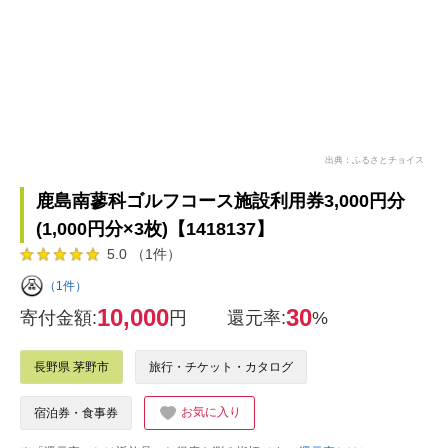
出典：ふるさとチョイス
鹿島南蓼科ゴルフコース施設利用券3,000円分
(1,000円分×3枚)【1418137】
5.0 （1件）
（1件）
10,000
30
寄付金額:
円
還元率:
%
長野県 茅野市
旅行・チケット・カタログ
お気に入り
宿泊券・食事券