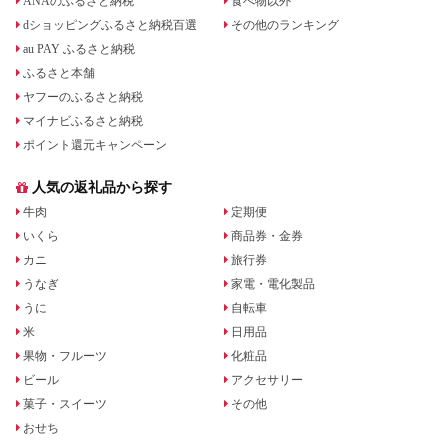
ANAのふるさと納税
食べ物以外
dショッピングふるさと納税百選
その他のランキング
au PAY ふるさと納税
ふるさと本舗
ヤフーのふるさと納税
マイナビふるさと納税
ポイント還元キャンペーン
人気の返礼品から探す
牛肉
定期便
いくら
商品券・金券
カニ
旅行券
うなぎ
家電・電化製品
うに
自転車
米
日用品
果物・フルーツ
化粧品
ビール
アクセサリー
菓子・スイーツ
その他
おせち