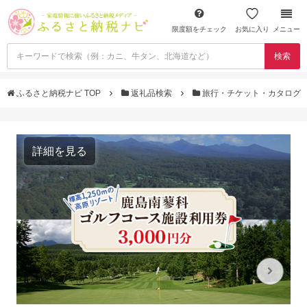
限度額をチェック
お気に入り
メニュー
検索
ふるさと納税ナビ TOP
返礼品検索
旅行・チケット・カタログ
詳細を見る