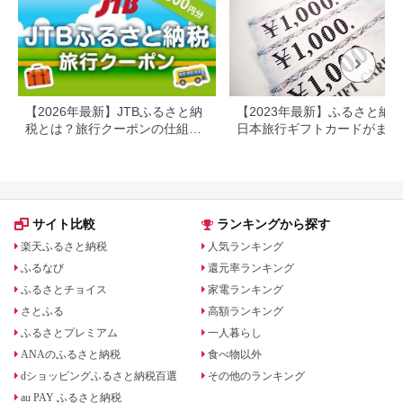
プレ
日 2
【2026年最新】JTBふるさと納
【2023年最新】ふるさと納
税とは？旅行クーポンの仕組
日本旅行ギフトカードがまだ
み・使い方をわかりやすく解説
らえる⁉
サイト比較
ランキングから探す
楽天ふるさと納税
人気ランキング
ふるなび
還元率ランキング
ふるさとチョイス
家電ランキング
さとふる
高額ランキング
ふるさとプレミアム
一人暮らし
ANAのふるさと納税
食べ物以外
dショッピングふるさと納税百選
その他のランキング
au PAY ふるさと納税