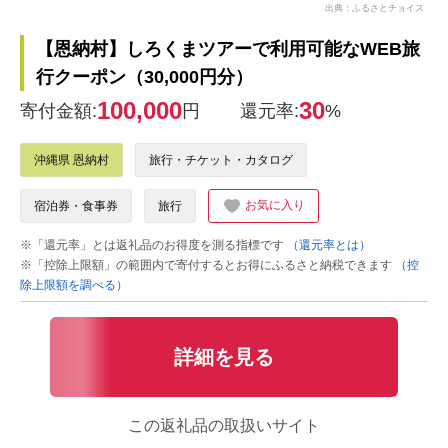
出典：ふるさとチョイス
【恩納村】しろくまツアーで利用可能なWEB旅
行クーポン（30,000円分）
100,000
30
寄付金額:
円
還元率:
%
沖縄県 恩納村
旅行・チケット・カタログ
お気に入り
宿泊券・食事券
旅行
※「還元率」とは返礼品のお得度を測る指標です
（還元率とは）
※「控除上限額」の範囲内で寄付するとお得にふるさと納税できます
（控
除上限額を調べる）
詳細を見る
この返礼品の取扱いサイト