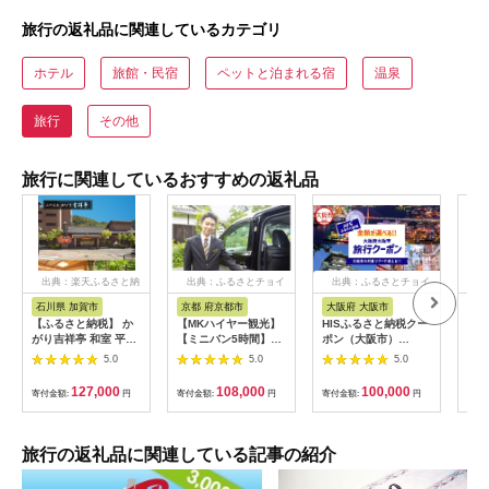
旅行の返礼品に関連しているカテゴリ
ホテル
旅館・民宿
ペットと泊まれる宿
温泉
旅行
その他
旅行に関連しているおすすめの返礼品
出典：楽天ふるさと納
出典：ふるさとチョイ
出典：ふるさとチョイ
出
税
ス
ス
石川県 加賀市
京都 府京都市
大阪府 大阪市
兵
【ふるさと納税】 か
【MKハイヤー観光】
HISふるさと納税クー
【ふ
がり吉祥亭 和室 平日
【ミニバン5時間】ド
ポン（大阪市）
効期
限定 ペア宿泊券 1泊2
ライバーとめぐるとっ
30,000円分_OS039-
も使
5.0
5.0
5.0
食付 2名 ペア 食事付
ておきの京都観光（3
0001-07
60
温泉 宿泊券 旅行 トラ
／21-6／20・10／1-
券 
127,000
108,000
100,000
寄付金額:
円
寄付金額:
円
寄付金額:
円
寄付
ベル 宿泊 宿泊施設 宿
11／30）
旅行
レジャー F6P-0991
カニ
行 
宿 
旅行の返礼品に関連している記事の紹介
ン 
行 