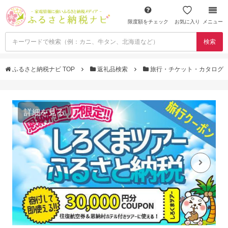
限度額をチェック
お気に入り
メニュー
検索
ふるさと納税ナビ TOP
返礼品検索
旅行・チケット・カタログ
詳細を見る