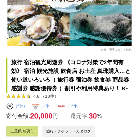
出典：楽天ふるさと納税
旅行 宿泊観光周遊券 《コロナ対策で2年間有
効》 宿泊 観光施設 飲食店 お土産 真珠購入…と
使い道いろいろ（ 旅行券 宿泊券 飲食券 商品券
感謝券 感謝優待券 ）割引や利用特典あり！ K-
4.6 （18件）
（5件）
（1件）
（12件）
20,000
30
寄付金額:
円
還元率:
%
三重県 鳥羽市
旅行・チケット・カタログ