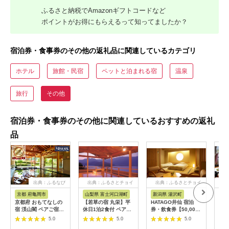
ふるさと納税でAmazonギフトコードなど
ポイントがお得にもらえるって知ってましたか？
宿泊券・食事券のその他の返礼品に関連しているカテゴリ
ホテル
旅館・民宿
ペットと泊まれる宿
温泉
旅行
その他
宿泊券・食事券のその他に関連しているおすすめの返礼
品
出典：ふるなび
出典：ふるさとチョイ
出典：ふるさとチョイ
出
ス
ス
京都 府亀岡市
山梨県 富士河口湖町
新潟県 湯沢町
長
京都府 おもてなしの
【若草の宿 丸栄】平
HATAGO井仙 宿泊
信州
宿 渓山閣 ペアご宿泊
休日1泊2食付 ペア宿
券・飲食券【50,000
ト
券 1泊2食付
泊券《特別階【野の花
円分】越後湯沢駅降り
宿泊
5.0
5.0
5.0
亭】露天風呂付和室》
てすぐの温泉宿 【レ