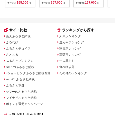
ジャー】
155,000
367,000
167,000
寄付金額:
円
寄付金額:
円
寄付金額:
円
寄付
サイト比較
ランキングから探す
楽天ふるさと納税
人気ランキング
ふるなび
還元率ランキング
ふるさとチョイス
家電ランキング
さとふる
高額ランキング
ふるさとプレミアム
一人暮らし
ANAのふるさと納税
食べ物以外
dショッピングふるさと納税百選
その他のランキング
au PAY ふるさと納税
ふるさと本舗
ヤフーのふるさと納税
マイナビふるさと納税
ポイント還元キャンペーン
人気の返礼品から探す