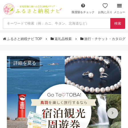
限度額をチェック
お気に入り
メニュー
検索
ふるさと納税ナビ TOP
返礼品検索
旅行・チケット・カタログ
詳細を見る