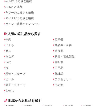
au PAY ふるさと納税
ふるさと本舗
ヤフーのふるさと納税
マイナビふるさと納税
ポイント還元キャンペーン
人気の返礼品から探す
牛肉
定期便
いくら
商品券・金券
カニ
旅行券
うなぎ
家電・電化製品
うに
自転車
米
日用品
果物・フルーツ
化粧品
ビール
アクセサリー
菓子・スイーツ
その他
おせち
地域から返礼品を探す