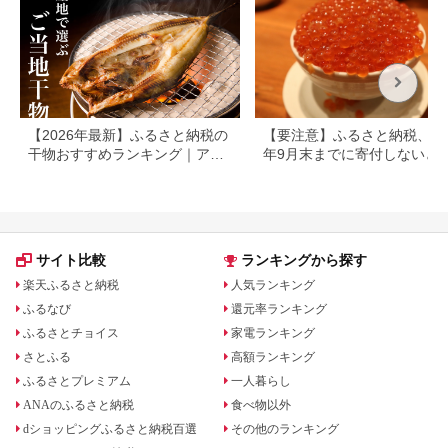
【2026年最新】ふるさと納税の
【要注意】ふるさと納税、20
干物おすすめランキング｜ア
年9月末までに寄付しないと
ジ・サバ・カレイなど人気返礼
る可能性大｜10月からの制度
品を厳選
更を解説
サイト比較
ランキングから探す
楽天ふるさと納税
人気ランキング
ふるなび
還元率ランキング
ふるさとチョイス
家電ランキング
さとふる
高額ランキング
ふるさとプレミアム
一人暮らし
ANAのふるさと納税
食べ物以外
dショッピングふるさと納税百選
その他のランキング