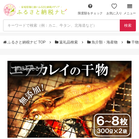
限度額をチェック
お気に入り
メニュー
検索
ふるさと納税ナビ TOP
返礼品検索
魚介類・海産物
干
詳細を見る