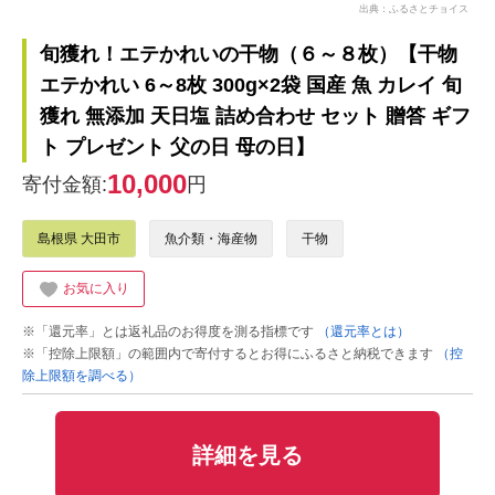
出典：ふるさとチョイス
旬獲れ！エテかれいの干物（６～８枚）【干物
エテかれい 6～8枚 300g×2袋 国産 魚 カレイ 旬
獲れ 無添加 天日塩 詰め合わせ セット 贈答 ギフ
ト プレゼント 父の日 母の日】
10,000
寄付金額:
円
島根県 大田市
魚介類・海産物
干物
お気に入り
※「還元率」とは返礼品のお得度を測る指標です
（還元率とは）
※「控除上限額」の範囲内で寄付するとお得にふるさと納税できます
（控
除上限額を調べる）
詳細を見る