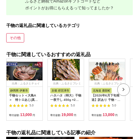
ふるさと納税でAmazonギフトコードなど
ポイントがお得にもらえるって知ってましたか？
干物の返礼品に関連しているカテゴリ
その他
干物に関連しているおすすめの返礼品
出典：ふるさとチョイ
出典：ふるさとプレミ
出典：ふるさとプレミ
ス
アム
アム
静岡県 伊東市
京都 府宮津市
北海道 鹿部町
北
干物セット＜大島A
ハタハタ（特大）干物
【2026年6月下旬発
フィ
＞ 特トロあじ(真
一夜干し 450g ×2箱
送】訳あり 干物・切
モー
鯵)4枚・金目鯛1枚
魚貝類
身 セット 4.7kg 規格
250
5.0
5.0
5.0
伊豆・伊東のひもの詰
外 傷 不揃い
め合わせ 静岡県伊東
13,000
19,000
13,000
寄付金額:
円
寄付金額:
円
寄付金額:
円
寄付
市【1404234】
干物の返礼品に関連している記事の紹介