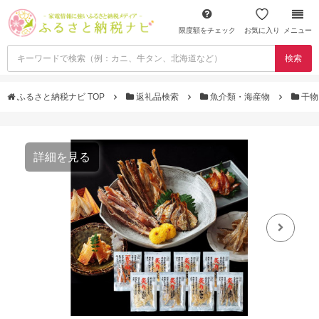
限度額をチェック
お気に入り
メニュー
検索
ふるさと納税ナビ TOP
返礼品検索
魚介類・海産物
干
詳細を見る