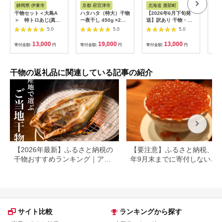
ス
アム
アム
静岡県 伊東市
京都 府宮津市
北海道 鹿部町
北
干物セット＜大島A
ハタハタ（特大）干物
【2026年6月下旬発
フィ
＞ 特トロあじ(真
一夜干し 450g ×2箱
送】訳あり 干物・切
モー
鯵)4枚・金目鯛1枚
魚貝類
身 セット 4.7kg 規格
250
5.0
5.0
5.0
伊豆・伊東のひもの詰
外 傷 不揃い
め合わせ 静岡県伊東
13,000
19,000
13,000
寄付金額:
円
寄付金額:
円
寄付金額:
円
寄付
市【1404234】
干物の返礼品に関連している記事の紹介
【2026年最新】ふるさと納税の
【要注意】ふるさと納税、20
干物おすすめランキング｜ア
年9月末までに寄付しないと
ジ・サバ・カレイなど人気返礼
る可能性大｜10月からの制度
品を厳選
更を解説
サイト比較
ランキングから探す