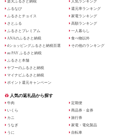
楽天ふるさと納税
人気ランキング
ふるなび
還元率ランキング
ふるさとチョイス
家電ランキング
さとふる
高額ランキング
ふるさとプレミアム
一人暮らし
ANAのふるさと納税
食べ物以外
dショッピングふるさと納税百選
その他のランキング
au PAY ふるさと納税
ふるさと本舗
ヤフーのふるさと納税
マイナビふるさと納税
ポイント還元キャンペーン
人気の返礼品から探す
牛肉
定期便
いくら
商品券・金券
カニ
旅行券
うなぎ
家電・電化製品
うに
自転車