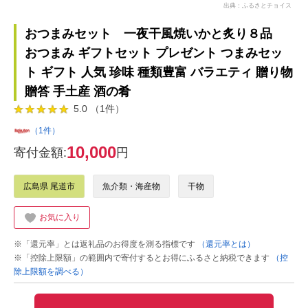
出典：ふるさとチョイス
おつまみセット 一夜干風焼いかと炙り８品
おつまみ ギフトセット プレゼント つまみセッ
ト ギフト 人気 珍味 種類豊富 バラエティ 贈り物
贈答 手土産 酒の肴
5.0 （1件）
（1件）
10,000
寄付金額:
円
広島県 尾道市
魚介類・海産物
干物
お気に入り
※「還元率」とは返礼品のお得度を測る指標です
（還元率とは）
※「控除上限額」の範囲内で寄付するとお得にふるさと納税できます
（控
除上限額を調べる）