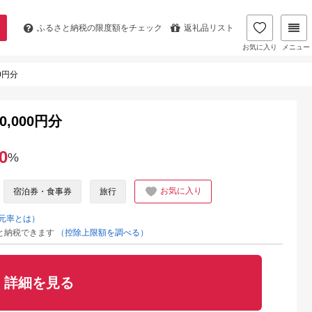
ふるさと納税の
限度額をチェック
返礼品リスト
お気に入り
メニュー
0円分
,000円分
0
%
お気に入り
宿泊券・食事券
旅行
元率とは）
と納税できます
（控除上限額を調べる）
詳細を見る