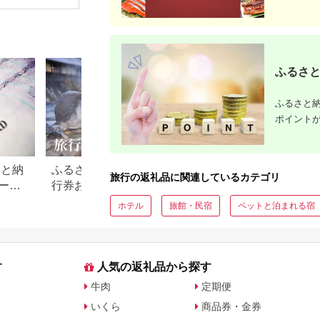
館 ホテル カフェ レジ
シェンダ ヴィソン マ
豆町
旅行 国内
ャー施設 地域商品券
ナーホテル ホテルチ
泊施設 自
チケット 日光市
ケット ホテル宿泊券
県 土佐清
[0292]
宿泊チケット 宿泊券
【R0131
旅行宿泊券 観光宿泊
券 高級 高級宿 三重県
多気町 AI-30
ふるさと
ふるさと納
ポイント
さと納
ふるさと納税でもらえる旅
【2026年最新】ふ
旅行の返礼品に関連しているカテゴリ
ード
行券おすすめランキング
税 金券の返礼品ラ
【2026年最新版】還元率・
｜旅行券・食事券
ホテル
旅館・民宿
ペットと泊まれる宿
旅行会社別で徹底比較
を比較
す
人気の返礼品から探す
牛肉
定期便
いくら
商品券・金券