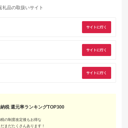
返礼品の取扱いサイト
サイトに行く
サイトに行く
サイトに行く
典：ふるラボ
出典：楽天ふるさと納
出典：さとふる
出典：楽天ふるさと
税
佐清水市
沖縄県 糸満市
群馬県 桐生市
長野県 軽井沢町
納税 還元率ランキングTOP300
泉郷 共通
【ふるさと納税】【糸
桐生カントリークラブ
【ふるさと納税】軽
券 3,000
満市】しろくまツアー
使えるゴルフ利用券
沢 星野リゾート ふる
ずり温泉郷
で利用可能なWEB旅
(4,000円相当)
さと納税宿泊ギフト
納税の制度改定後もお得な
5.0
5.0
5.0
5.0
ラベル ペア
行クーポン(6万円分）
(300,000円分) 宿泊
まだまだたくさんあります！
0,000
200,000
15,000
1,000,000
 ホテル 観光
星のや軽井沢 ホテル
円
寄付金額:
円
寄付金額:
円
寄付金額: