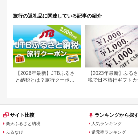
11／30）
旅行券 兵庫県 香美町
カニ 温泉 海 観光 旅
行 関西 ホテル 旅館
旅行の返礼品に関連している記事の紹介
宿 体験 ギフト クーポ
ン 宿泊 お泊り 国内旅
行 但馬牛 旅館 温泉宿
プレゼント 贈答 母の
日 25-09
【2026年最新】JTBふるさ
【2023年最新】ふる
と納税とは？旅行クーポン
税で日本旅行ギフトカ
の仕組み・使い方をわかり
がまだもらえる⁉
やすく解説
サイト比較
ランキングから探
楽天ふるさと納税
人気ランキング
ふるなび
還元率ランキング