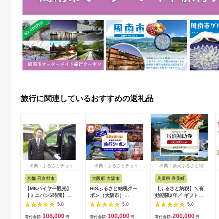
旅行に関連しているおすすめの返礼品
出典：ふるさとチョイ
出典：ふるさとチョイ
出典：楽天ふるさと納
ス
ス
税
京都 府京都市
大阪府 大阪市
兵庫県 香美町
【MKハイヤー観光】
HISふるさと納税クー
【ふるさと納税】＼有
【ミニバン5時間】ド
ポン（大阪市）
効期限2年／ ギフトに
ライバーとめぐるとっ
30,000円分_OS039-
も使える 宿泊補助券
5.0
5.0
5.0
ておきの京都観光（3
0001-07
60,000円分 宿泊助成
108,000
100,000
200,000
／21-6／20・10／1-
券 宿泊券 旅 トラベル
寄付金額:
円
寄付金額:
円
寄付金額:
円