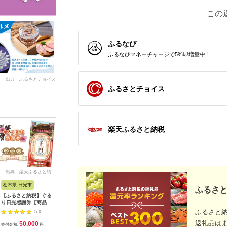
この
ふるなび
ふるなびマネーチャージで5%即増量中！
出典：ふるさとチョイス
ふるさとチョイス
楽天ふるさと納税
出典：楽天ふるさと納
出典：ふるラボ
出典：楽天ふるさと納
出
税
税
栃木県 日光市
三重県 多気町
静岡県 東伊豆町
高知県 土
ふるさと
【ふるさと納税】ぐる
宿泊券 90,000円分 コ
【ふるさと納税】迷っ
あしずり温
り日光感謝券【商品券
ンランショップ・ジャ
たらコレ！ ひがしい
宿泊クーポン
1万5千円分】｜旅行
パンが監修したはじめ
ず 満喫 宿泊 補助
円分 あし
ふるさと
5.0
5.0
5.0
券 クーポン券 お食事
てのホテル
券 （6千円分）
旅行券 ト
返礼品は
50,000
300,000
20,000
1
券 旅行 観光 温泉 旅
HACIENDA VISON ハ
B001／静岡県 東伊
家族 温泉
寄付金額:
円
寄付金額:
円
寄付金額:
円
寄付金額: