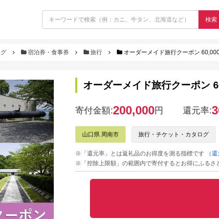
検索
ログ
宿泊券・食事券
旅行
オーダーメイド旅行クーポン 60,00
オーダーメイド旅行クーポン 60
200,000
3
寄付金額:
円
還元率:
山口県 周南市
旅行・チケット・カタログ
※「還元率」とは返礼品のお得度を測る指標です
（還
※「控除上限額」の範囲内で寄付するとお得にふるさ