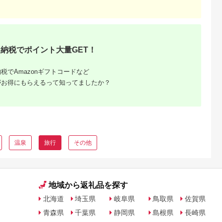
旅行 宿泊 宿
ブレストンコート
然 旅館 高知
BEB5軽井沢 お届
水市
け：※ご注文からお
3】
けまで1ヶ月～1ヶ月
半ほど頂戴します。
届け指定日は承れま
んので予めご了承願
納税でポイント大量GET！
ます。
税でAmazonギフトコードなど
がお得にもらえるって知ってましたか？
るさと納
ンキング
・商品券
温泉
旅行
その他
地域から返礼品を探す
北海道
埼玉県
岐阜県
鳥取県
佐賀県
青森県
千葉県
静岡県
島根県
長崎県