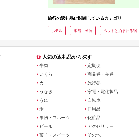
旅行会社別で徹底比較
を比較
旅行の返礼品に関連しているカテゴリ
ホテル
旅館・民宿
ペットと泊まれる宿
す
人気の返礼品から探す
牛肉
定期便
いくら
商品券・金券
カニ
旅行券
うなぎ
家電・電化製品
うに
自転車
米
日用品
果物・フルーツ
化粧品
ビール
アクセサリー
菓子・スイーツ
その他