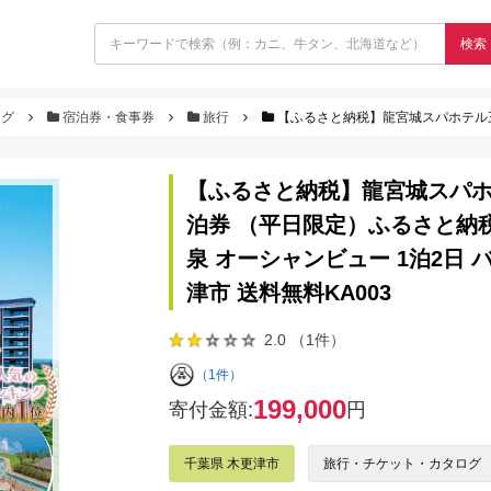
検索
ログ
宿泊券・食事券
旅行
【ふるさと納税】龍宮城スパホテル三日月「富士見亭」基準室 大人2名 宿泊券 （平日
【ふるさと納税】龍宮城スパホ
泊券 （平日限定）ふるさと納税 
泉 オーシャンビュー 1泊2日 
津市 送料無料KA003
2.0 （1件）
（1件）
199,000
寄付金額:
円
千葉県 木更津市
旅行・チケット・カタログ