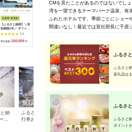
CMを見たことがあるのではないでし
湾を一望できるテーマパーク温泉、有
出典：楽天ふるさと納
出典：楽天ふるさと納
出典：ふるラボ
出典：楽
税
税
ふれたホテルです。季節ごとにショー
兵庫県 香美町
栃木県 日光市
三重県 多気町
静岡県 東
【ふるさと納税】＼有
【ふるさと納税】ぐる
宿泊券 90,000円分 コ
【ふるさ
間違いなし！最近では宣伝部長に千原
効期限2年／ ギフトに
り日光感謝券【商品券
ンランショップ・ジャ
たらコレ
も使える 宿泊補助券
1万5千円分】｜旅行
パンが監修したはじめ
ず 満喫
5.0
5.0
5.0
60,000円分 宿泊助成
券 クーポン券 お食事
てのホテル
券 （6
200,000
50,000
300,000
2
券 宿泊券 旅 トラベル
券 旅行 観光 温泉 旅
HACIENDA VISON ハ
B001／
寄付金額:
円
寄付金額:
円
寄付金額:
円
寄付金額:
旅行券 兵庫県 香美町
館 ホテル カフェ レジ
シェンダ ヴィソン マ
豆町
カニ 温泉 海 観光 旅
ャー施設 地域商品券
ナーホテル ホテルチ
行 関西 ホテル 旅館
チケット 日光市
ケット ホテル宿泊券
ふるさと
宿 体験 ギフト クーポ
[0292]
宿泊チケット 宿泊券
ン 宿泊 お泊り 国内旅
旅行宿泊券 観光宿泊
行 但馬牛 旅館 温泉宿
券 高級 高級宿 三重県
ふるさと
プレゼント 贈答 母の
多気町 AI-30
返礼品は
日 25-09
ふるさと
さと納
ふるさと納税でもらえる旅
【2026年最新】ふ
ふるさと納
ード
行券おすすめランキング
税 金券の返礼品ラ
ポイント
【2026年最新版】還元率・
｜旅行券・食事券