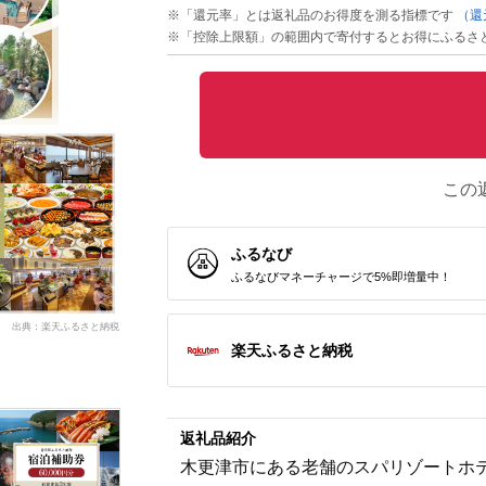
※「還元率」とは返礼品のお得度を測る指標です
（還
※「控除上限額」の範囲内で寄付するとお得にふるさ
この
ふるなび
ふるなびマネーチャージで5%即増量中！
出典：楽天ふるさと納税
楽天ふるさと納税
返礼品紹介
木更津市にある老舗のスパリゾートホ