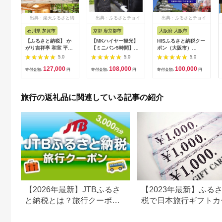
出典：楽天ふるさと納
出典：ふるさとチョイ
出典：ふるさとチョイ
税
ス
ス
石川県 加賀市
京都 府京都市
大阪府 大阪市
【ふるさと納税】 か
【MKハイヤー観光】
HISふるさと納税クー
がり吉祥亭 和室 平日
【ミニバン5時間】ド
ポン（大阪市）
限定 ペア宿泊券 1泊2
ライバーとめぐるとっ
30,000円分_OS039-
5.0
5.0
5.0
食付 2名 ペア 食事付
ておきの京都観光（3
0001-07
127,000
108,000
100,000
温泉 宿泊券 旅行 トラ
／21-6／20・10／1-
寄付金額:
円
寄付金額:
円
寄付金額:
円
ベル 宿泊 宿泊施設 宿
11／30）
レジャー F6P-0991
旅行の返礼品に関連している記事の紹介
【2026年最新】JTBふるさ
【2023年最新】ふる
と納税とは？旅行クーポン
税で日本旅行ギフトカ
の仕組み・使い方をわかり
がまだもらえる⁉