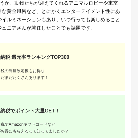
ょうか。動物たちが迎えてくれるアニマルロビーや東京
名な黄金風呂など、とにかくエンターテイメント性にあ
天ふるさと納
出典：ふるラボ
出典：楽天ふるさと納
出典：さとふ
税
税
やイルミネーションもあり、いつ行っても楽しめること
伊豆町
高知県 土佐清水市
沖縄県 糸満市
群馬県 桐生市
と納税】迷っ
あしずり温泉郷 共通
【ふるさと納税】【糸
桐生カントリークラ
ジュニアさんが就任したことでも話題です。
！ ひがしい
宿泊クーポン券 3,000
満市】しろくまツアー
使えるゴルフ利用券
 宿泊 補助
円分 あしずり温泉郷
で利用可能なWEB旅
(4,000円相当)
5.0
5.0
5.0
5.0
千円分）
旅行券 トラベル ペア
行クーポン(6万円分）
0,000
10,000
200,000
15,000
静岡県 東伊
家族 温泉 ホテル 観光
円
寄付金額:
円
寄付金額:
円
寄付金額:
円
旅行 国内旅行 宿泊 宿
泊施設 自然 旅館 高知
県 土佐清水市
納税 還元率ランキングTOP300
【R01313】
納税の制度改定後もお得な
まだまだたくさんあります！
納税でポイント大量GET！
るさと納
税でAmazonギフトコードなど
ンキング
がお得にもらえるって知ってましたか？
・商品券