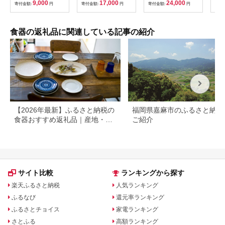
9,000
17,000
24,000
寄付金額:
円
寄付金額:
円
寄付金額:
円
寄付
食器の返礼品に関連している記事の紹介
【2026年最新】ふるさと納税の
福岡県嘉麻市のふるさと納税
食器おすすめ返礼品｜産地・寄
ご紹介
付額別に選び方も解説
サイト比較
ランキングから探す
楽天ふるさと納税
人気ランキング
ふるなび
還元率ランキング
ふるさとチョイス
家電ランキング
さとふる
高額ランキング