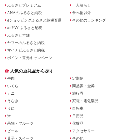
ふるさとプレミアム
一人暮らし
ANAのふるさと納税
食べ物以外
dショッピングふるさと納税百選
その他のランキング
au PAY ふるさと納税
ふるさと本舗
ヤフーのふるさと納税
マイナビふるさと納税
ポイント還元キャンペーン
人気の返礼品から探す
牛肉
定期便
いくら
商品券・金券
カニ
旅行券
うなぎ
家電・電化製品
うに
自転車
米
日用品
果物・フルーツ
化粧品
ビール
アクセサリー
菓子・スイーツ
その他