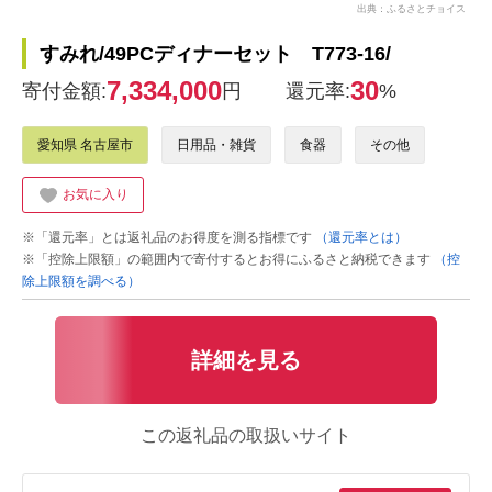
出典：ふるさとチョイス
すみれ/49PCディナーセット T773-16/
7,334,000
30
寄付金額:
円
還元率:
%
愛知県 名古屋市
日用品・雑貨
食器
その他
お気に入り
※「還元率」とは返礼品のお得度を測る指標です
（還元率とは）
※「控除上限額」の範囲内で寄付するとお得にふるさと納税できます
（控
除上限額を調べる）
詳細を見る
この返礼品の取扱いサイト