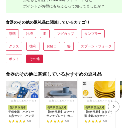
ポイントがお得にもらえるって知ってましたか？
食器のその他の返礼品に関連しているカテゴリ
茶碗
汁椀
皿
マグカップ
タンブラー
グラス
徳利
お猪口
箸
スプーン・フォーク
ポット
その他
食器のその他に関連しているおすすめの返礼品
出典：ふるさとチョイ
出典：ふるさとチョイ
出典：ふるさとチョイ
出
ス
ス
ス
石川県 加賀市
長崎県 波佐見町
長崎県 波佐見町
長
子供食器 ハグミー
【波佐見焼】スマート
【波佐見焼】ききょう
【波
６点セット パンダ
ランチプレート カッ
型 小鉢 5枚セット 食
（き
プ 2点セット ベビー
器 皿 【福田陶器店】
焼 
5.0
5.0
5.0
ブルー【西海陶器】
[PA194]
碗 
[OA367]
【DR