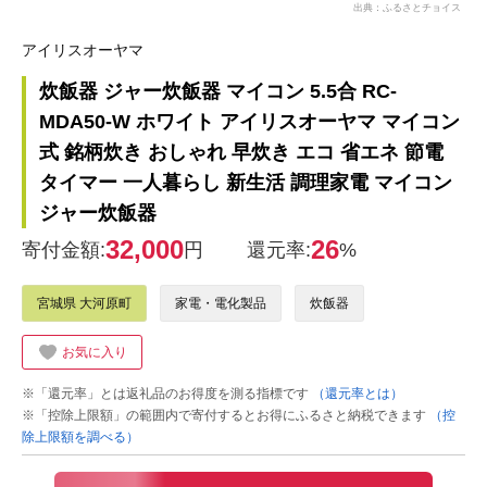
出典：ふるさとチョイス
アイリスオーヤマ
炊飯器 ジャー炊飯器 マイコン 5.5合 RC-
MDA50-W ホワイト アイリスオーヤマ マイコン
式 銘柄炊き おしゃれ 早炊き エコ 省エネ 節電
タイマー 一人暮らし 新生活 調理家電 マイコン
ジャー炊飯器
32,000
26
寄付金額:
円
還元率:
%
宮城県 大河原町
家電・電化製品
炊飯器
お気に入り
※「還元率」とは返礼品のお得度を測る指標です
（還元率とは）
※「控除上限額」の範囲内で寄付するとお得にふるさと納税できます
（控
除上限額を調べる）