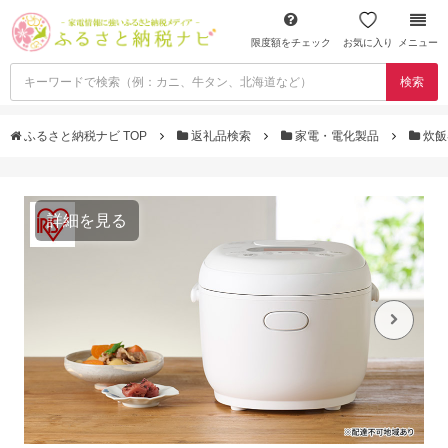
限度額をチェック
お気に入り
メニュー
検索
ふるさと納税ナビ TOP
返礼品検索
家電・電化製品
炊飯
詳細を見る