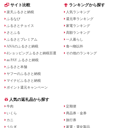
サイト比較
ランキングから探す
楽天ふるさと納税
人気ランキング
ふるなび
還元率ランキング
ふるさとチョイス
家電ランキング
さとふる
高額ランキング
ふるさとプレミアム
一人暮らし
ANAのふるさと納税
食べ物以外
dショッピングふるさと納税百選
その他のランキング
au PAY ふるさと納税
ふるさと本舗
ヤフーのふるさと納税
マイナビふるさと納税
ポイント還元キャンペーン
人気の返礼品から探す
牛肉
定期便
いくら
商品券・金券
カニ
旅行券
うなぎ
家電・電化製品