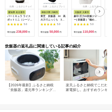
出典：ふるさとチョイ
出典：ふるさとプレミ
出典：ふるラボ
出
ス
アム
愛知県 名古屋市
神奈川県 川崎市
大阪府 大東市
埼
バーミキュラ ライス
東芝 炊飯器 IH 高
象印 圧力IH炊飯ジャ
【ふ
ポットミニ（シーソル
火力でふっくら 3
ー( 炊飯器 )「極め炊
IH
トホワイト）【スマー
合 RC-5XW(K)
き」NPRU05-WA(3合
炭 
5.0
5.0
5.0
トパッケージ】
141305_KV49
炊き)ホワイト
イプ
＜
238,000
50,000
110,000
寄付金額:
円
寄付金額:
円
寄付金額:
円
寄付
【1
菱電
一人
玉県
炊飯器の返礼品に関連している記事の紹介
【2026年最新】ふるさと納税
楽天ふるさと納税でこだわり
「炊飯器」還元率ランキング！
家電探し。おすすめランキン
パナソニック、タイガー、象印
まとめ
など人気機種も