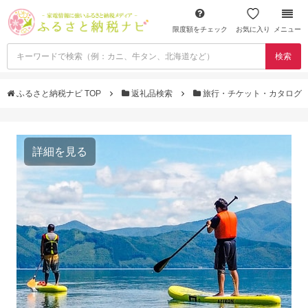
限度額をチェック
お気に入り
メニュー
検索
ふるさと納税ナビ TOP
返礼品検索
旅行・チケット・カタログ
詳細を見る