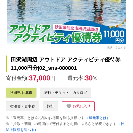
出典：さとふる
田沢湖周辺 アウトドア アクティビティ優待券
11,000円分|02_sns-080801
37,000
30
寄付金額:
円
還元率:
%
秋田県 仙北市
旅行・チケット・カタログ
お気に入り
宿泊券・食事券
旅行
※「還元率」とは返礼品のお得度を測る指標です
（還元率とは）
※「控除上限額」の範囲内で寄付するとお得にふるさと納税できます
（控
除上限額を調べる）