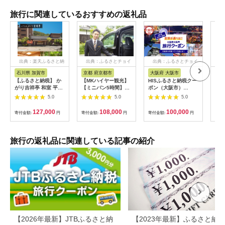
旅行に関連しているおすすめの返礼品
出典：楽天ふるさと納
出典：ふるさとチョイ
出典：ふるさとチョイ
出
税
ス
ス
石川県 加賀市
京都 府京都市
大阪府 大阪市
兵
【ふるさと納税】 か
【MKハイヤー観光】
HISふるさと納税クー
【ふ
がり吉祥亭 和室 平日
【ミニバン5時間】ド
ポン（大阪市）
効期
限定 ペア宿泊券 1泊2
ライバーとめぐるとっ
30,000円分_OS039-
も使
5.0
5.0
5.0
食付 2名 ペア 食事付
ておきの京都観光（3
0001-07
60
温泉 宿泊券 旅行 トラ
／21-6／20・10／1-
券 
127,000
108,000
100,000
寄付金額:
円
寄付金額:
円
寄付金額:
円
寄付
ベル 宿泊 宿泊施設 宿
11／30）
旅行
レジャー F6P-0991
カニ
行 
宿 
旅行の返礼品に関連している記事の紹介
ン 
行 
プレ
日 2
【2026年最新】JTBふるさと納
【2023年最新】ふるさと納