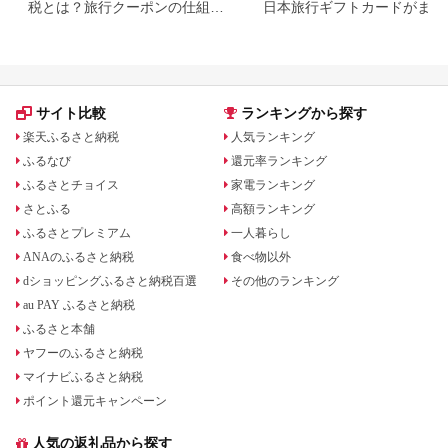
税とは？旅行クーポンの仕組
日本旅行ギフトカードがまだ
み・使い方をわかりやすく解説
らえる⁉
サイト比較
ランキングから探す
楽天ふるさと納税
人気ランキング
ふるなび
還元率ランキング
ふるさとチョイス
家電ランキング
さとふる
高額ランキング
ふるさとプレミアム
一人暮らし
ANAのふるさと納税
食べ物以外
dショッピングふるさと納税百選
その他のランキング
au PAY ふるさと納税
ふるさと本舗
ヤフーのふるさと納税
マイナビふるさと納税
ポイント還元キャンペーン
人気の返礼品から探す