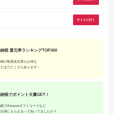
サイトに行く
典：ふるなび
出典：ふるさとプレミ
出典：ANAのふるさと
出典：ふるな
アム
納税
田市
茨城県 守谷市
宮崎県 宮崎市
新潟県 新発田市
定期便】サ
【2ヶ月定期便】ビー
青空エールこだわりの
月岡ブルワリー クラ
ビスビール
ル アサヒ スーパード
クラフトビール飲み比
フトビール 6本 【 金
計264
ライ 350ml 24本 1ケ
べ詰め合わせセット6
賞 ビール クラフトビ
5.0
5.0
5.0
5.0
ース×2ヶ月 究極の辛
種6本（500mlペット
ール 6本 飲み比べ 月
納税 還元率ランキングTOP300
76,000
31,000
17,000
17,000
日田 サッポロ
口
ボトル×6本） 青空エ
岡 月岡温泉
円
寄付金額:
円
寄付金額:
円
寄付金額:
円
DC055]
ール 国産 クラフトビ
TSUKIOKA
ール 飲み比べ 詰め合
BREWERY 月岡ブル
納税の制度改定後もお得な
わせ セット 飲み比べ
ワリー 330ml エール
セット ペールエール
ヴァイツェン IPA 】
まだまだたくさんあります！
バイツェン スタウト
E125_04
IPA ネイパ ブラウン
エール 6種 6本 ペッ
トボトル お酒 酒 ビー
ル 冷蔵 お取り寄せ ギ
フト
納税でポイント大量GET！
税でAmazonギフトコードなど
がお得にもらえるって知ってましたか？