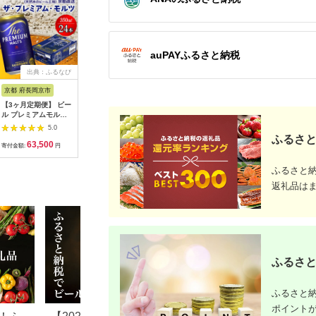
auPAYふるさと納税
出典：ふるなび
出典：ふるなび
出典：ふるさとプレミ
出
アム
京都 府長岡京市
茨城県 桜川市
福岡県 朝倉市
大分県 日
【3ヶ月定期便】 ビー
常陸野ネストビール
【定期便5回】キリン
【全11回
ル プレミアムモルツ
ハニーヴァイツェン
ラガービール
ッポロ ヱ
350ml×24本
入り 飲み比べ 3種 8
350ml（24本）福岡
350ml×24缶 合
5.0
5.0
5.0
［1515］
本セット C 2025年11
工場産 ビール キリン
缶 /ビール お酒 エビ
ふるさと
63,500
16,000
86,000
1
月中旬発送開始 クラ
ビール お酒 アルコー
ス 大分 
寄付金額:
円
寄付金額:
円
寄付金額:
円
寄付金額:
フトビール ネストビ
ル飲料 5回お届け 代
ビール/[AR
ール 木内酒造 飲み比
表的 爽やか 香り きめ
ふるさと
べ はちみつ 限定
細かい泡 飲みごたえ
[CJ007sa]
晩酌
返礼品は
ふるさと
ふるさと納
ポイント