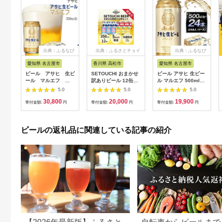
出典：ふるなび
出典：ふるさとチョイ
出典：ふるなび
ス
愛知県 名古屋市
香川県 高松市
愛知県 名古屋市
ビール アサヒ 生ビ
SETOUCHI おまかせ
ビール アサヒ 生ビー
ール マルエフ
訳ありビール 12缶セ
ル マルエフ 500ml
350ml 24本 2ケー
ット
24本 1ケース
5.0
5.0
5.0
ス
30,800
20,000
19,900
寄付金額:
円
寄付金額:
円
寄付金額:
円
ビールの返礼品に関連している記事の紹介