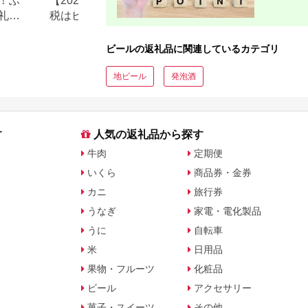
！ふ
【2026年最新】ふるさと納
Amazonふるさと
礼品
税はビールがお得！還元
い物気分で寄付で
率・人気ランキングを紹介
Amazonふるさと
返礼品も登場
ビールの返礼品に関連しているカテゴリ
地ビール
発泡酒
す
人気の返礼品から探す
牛肉
定期便
いくら
商品券・金券
カニ
旅行券
うなぎ
家電・電化製品
うに
自転車
米
日用品
果物・フルーツ
化粧品
ビール
アクセサリー
菓子・スイーツ
その他