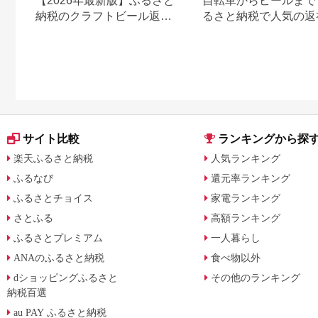
【2026年最新版】ふるさと
自転車からビールまで
納税のクラフトビール返礼
るさと納税で人気の返
品おすすめランキング｜還
まとめ
元率で比較
サイト比較
ランキングから探
楽天ふるさと納税
人気ランキング
ふるなび
還元率ランキング
ふるさとチョイス
家電ランキング
さとふる
高額ランキング
ふるさとプレミアム
一人暮らし
ANAのふるさと納税
食べ物以外
dショッピングふるさと
その他のランキング
納税百選
au PAY ふるさと納税