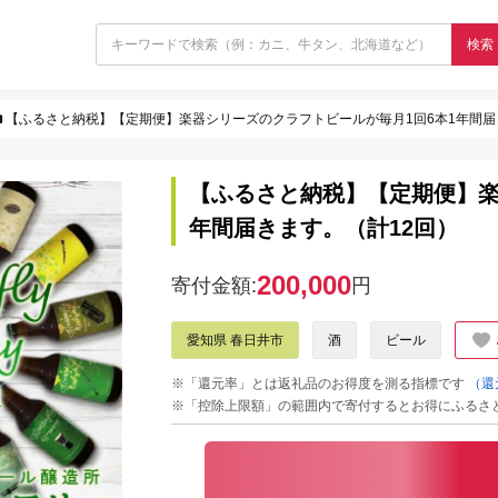
検索
【ふるさと納税】【定期便】楽器シリーズのクラフトビールが毎月1回6本1年間届
【ふるさと納税】【定期便】楽
年間届きます。（計12回）
200,000
寄付金額:
円
愛知県 春日井市
酒
ビール
※「還元率」とは返礼品のお得度を測る指標です
（還
※「控除上限額」の範囲内で寄付するとお得にふるさ