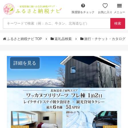
限度額をチェック
お気に入り
メニュー
検索
ふるさと納税ナビ TOP
返礼品検索
旅行・チケット・カタログ
詳細を見る