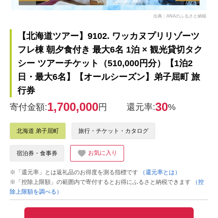
出典：ANAのふるさと納税
【北海道ツアー】9102. ワッカヌプリリゾーツ
フレ棟 朝夕食付き 最大6名 1泊 × 観光貸切タク
シー ツアーチケット（510,000円分）【1泊2
日・最大6名】【オールシーズン】弟子屈町 旅
行券
1,700,000
30
寄付金額:
円
還元率:
%
北海道 弟子屈町
旅行・チケット・カタログ
お気に入り
宿泊券・食事券
※「還元率」とは返礼品のお得度を測る指標です
（還元率とは）
※「控除上限額」の範囲内で寄付するとお得にふるさと納税できます
（控
除上限額を調べる）