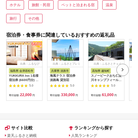
ホテル
旅館・民宿
ペットと泊まれる宿
温泉
旅行
その他
宿泊券・食事券に関連しているおすすめの返礼品
出典：ふるなび
出典：ふるさとプレミ
出典：ふるさとチョイ
出
アム
ス
福島県 会津若松市
兵庫県 淡路市
高知県 越知町
富
YUKKURA Inn 1名様
海風テラス 宿泊券
スノーピークおち仁淀
立山
宿泊券 (6600円分) ワ
淡路島 貸別荘
川キャンプフィールド
券 1
ーケーションお試しプ
「住箱-jyubako-」ペ
額 6
5.0
5.0
5.0
ラン｜東北 福島県 会
ア宿泊チケット
ケッ
津若松市 東山温泉 旅
山荘
22,000
330,000
61,000
寄付金額:
円
寄付金額:
円
寄付金額:
円
寄付
行 クーポン 利用券
観光
[0800]
ト 
アル
観光
部観光
サイト比較
ランキングから探す
楽天ふるさと納税
人気ランキング