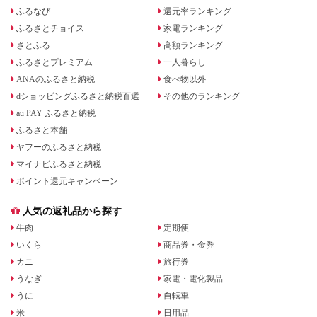
ふるなび
還元率ランキング
ふるさとチョイス
家電ランキング
さとふる
高額ランキング
ふるさとプレミアム
一人暮らし
ANAのふるさと納税
食べ物以外
dショッピングふるさと納税百選
その他のランキング
au PAY ふるさと納税
ふるさと本舗
ヤフーのふるさと納税
マイナビふるさと納税
ポイント還元キャンペーン
人気の返礼品から探す
牛肉
定期便
いくら
商品券・金券
カニ
旅行券
うなぎ
家電・電化製品
うに
自転車
米
日用品