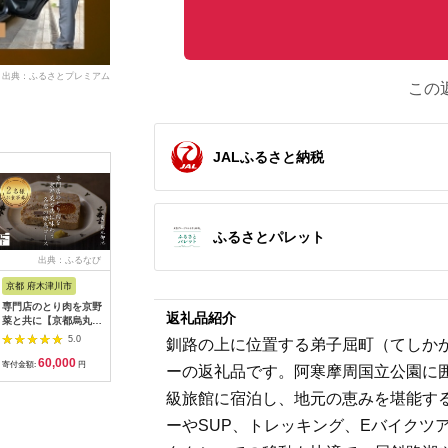
出典：ふるさとプレミアム
この
JALふるさと納税
ふるさとパレット
出典：ふるなび
出典：ふるなび
出典：ふるなび
出典：ふ
京都 府木津川市
長崎県
埼玉県 飯能市
宮崎県 都
専門店のとり肉を京野
界 雲仙 ふるさと納
【BlueTarp】ランチ
【先行受
返礼品紹介
菜と共に【京都烏丸御
税宿泊ギフト券
お食事券(ペア) チケッ
ラブ購入
池】で味わう2名様焼
（15,000円）【星野
ト HNNC001
300,000円
5.0
5.0
5.0
釧路の上に位置する弟子屈町（てしか
鳥コースお食事券
リゾート】
C701_(
60,000
50,000
14,000
1
064-15
ゴルフクラ
寄付金額:
円
寄付金額:
円
寄付金額:
円
寄付金額:
ーの返礼品です。阿寒摩周国立公園に
ップ ゼク
ソン クリ
級旅館に宿泊し、地元の恵みを堪能す
チケット 
アイアン 
ーやSUP、トレッキング、Eバイクツ
フェアウ
ハイブリッ