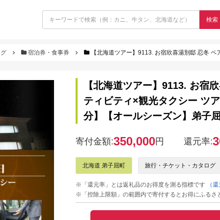
検索
ログ
宿泊券・食事券
【北海道ツアー】9113. お宿欣喜湯別邸 忍冬 ペア宿泊 朝夕食付き1泊×ア
【北海道ツアー】9113. お宿
ティビティ×観光タクシー ツアー
分】【オールシーズン】弟子屈
350,000
3
寄付金額:
円
還元率:
北海道 弟子屈町
旅行・チケット・カタログ
※「還元率」とは返礼品のお得度を測る指標です
（還
※「控除上限額」の範囲内で寄付するとお得にふるさ