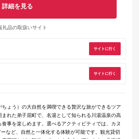
詳細を見る
返礼品の取扱いサイト
サイトに行く
サイトに行く
るさとチョイ
出典：ふるさとチョイ
出典：ふるさとプレミ
出典：ふるさとチョ
ス
ス
アム
城市
群馬県 長野原町
秋田県 にかほ市
静岡県 島田市
付】ゴルフク
北軽井沢・八ッ場ダム
全日 さんねむ温泉 ペ
[№5695-0585]島田
補助券
周辺ほか町内各所で利
ア宿泊券[2名:1泊朝食
総合スポーツセンタ
_GI-
用可能な長野原町ふる
付・スタンダードツイ
利用回数券12枚綴り
5.0
5.0
5.0
5.0
がちょう）の大自然を満喫できる贅沢な旅ができるツア
都城市) ゴルフ
さと感謝券（3,000円
ン] 旅行券 チケット
（プールorトレーニ
,000,000
10,000
51,000
14,000
ブ ダンロ
分）
グ室)
円
寄付金額:
円
寄付金額:
円
寄付金額:
円
囲まれた弟子屈町で、名湯として知られる川湯温泉の高
シオ スリク
ーブランド
る食事を楽しめます。選べるアクティビティでは、カヌ
購入補助券
ドライバー
アーなど、自然と一体化する体験が可能です。観光貸切
ェイウッド
ド ウエッ