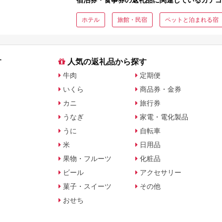
ホテル
旅館・民宿
ペットと泊まれる宿
す
人気の返礼品から探す
牛肉
定期便
いくら
商品券・金券
カニ
旅行券
うなぎ
家電・電化製品
うに
自転車
米
日用品
果物・フルーツ
化粧品
ビール
アクセサリー
菓子・スイーツ
その他
おせち