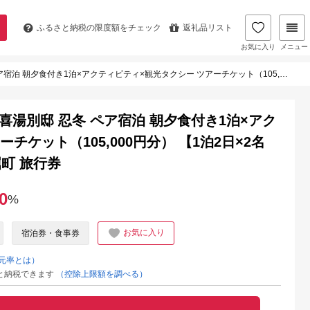
ふるさと納税の
限度額をチェック
返礼品リスト
お気に入り
メニュー
クティビティ×観光タクシー ツアーチケット（105,000円分） 【1泊2日×2名分】【オールシーズン】弟子屈町 旅行券
欣喜湯別邸 忍冬 ペア宿泊 朝夕食付き1泊×アク
チケット（105,000円分） 【1泊2日×2名
町 旅行券
0
%
お気に入り
宿泊券・食事券
元率とは）
と納税できます
（控除上限額を調べる）