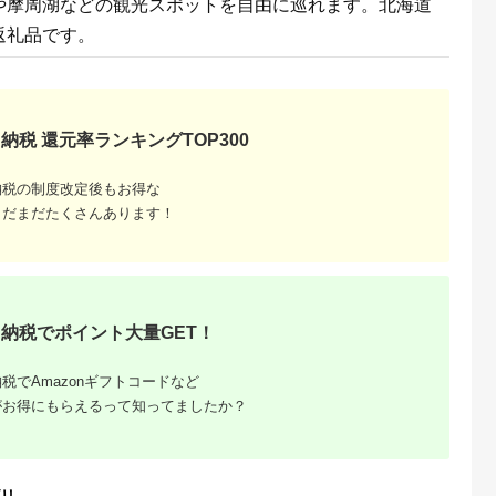
や摩周湖などの観光スポットを自由に巡れます。北海道
デル
返礼品です。
納税 還元率ランキングTOP300
納税の制度改定後もお得な
まだまだたくさんあります！
納税でポイント大量GET！
税でAmazonギフトコードなど
がお得にもらえるって知ってましたか？
リ