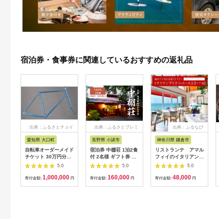
宿泊券・食事券に関連しているおすすめの返礼品
出典：ふるさとチョイ
出典：ふるさとプレミ
出典：ふるなび
ス
アム
愛知県 大口町
長野県 小諸市
神奈川県 鎌倉市
自転車オーダーメイド
宿泊券 中棚荘 1泊2食
リストランテ アマル
チケット 30万円分
付 2名様 ギフト券 チ
フィイのイタリアンデ
【1360365】
ケット 券 宿泊 旅行
ィナーコースA ペア
5.0
5.0
5.0
温泉 食事
券
1,000,000
160,000
48,000
寄付金額:
円
寄付金額:
円
寄付金額:
円