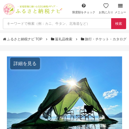
限度額をチェック
お気に入り
メニュー
検索
ふるさと納税ナビ TOP
返礼品検索
旅行・チケット・カタログ
詳細を見る