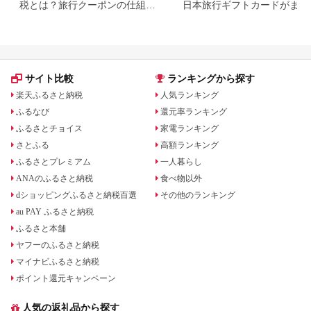
税とは？旅行クーポンの仕組
日本旅行ギフトカードがまだ
み・使い方をわかりやすく解説
らえる⁉
サイト比較
ランキングから探す
楽天ふるさと納税
人気ランキング
ふるなび
還元率ランキング
ふるさとチョイス
家電ランキング
さとふる
高額ランキング
ふるさとプレミアム
一人暮らし
ANAのふるさと納税
食べ物以外
dショッピングふるさと納税百選
その他のランキング
au PAY ふるさと納税
ふるさと本舗
ヤフーのふるさと納税
マイナビふるさと納税
ポイント還元キャンペーン
人気の返礼品から探す