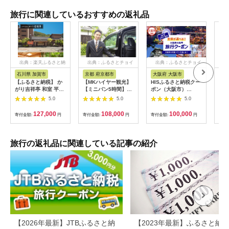
旅行に関連しているおすすめの返礼品
出典：楽天ふるさと納
出典：ふるさとチョイ
出典：ふるさとチョイ
出
税
ス
ス
石川県 加賀市
京都 府京都市
大阪府 大阪市
兵
【ふるさと納税】 か
【MKハイヤー観光】
HISふるさと納税クー
【ふ
がり吉祥亭 和室 平日
【ミニバン5時間】ド
ポン（大阪市）
効期
限定 ペア宿泊券 1泊2
ライバーとめぐるとっ
30,000円分_OS039-
も使
5.0
5.0
5.0
食付 2名 ペア 食事付
ておきの京都観光（3
0001-07
60
温泉 宿泊券 旅行 トラ
／21-6／20・10／1-
券 
127,000
108,000
100,000
寄付金額:
円
寄付金額:
円
寄付金額:
円
寄付
ベル 宿泊 宿泊施設 宿
11／30）
旅行
レジャー F6P-0991
カニ
行 
宿 
旅行の返礼品に関連している記事の紹介
ン 
行 
プレ
日 2
【2026年最新】JTBふるさと納
【2023年最新】ふるさと納