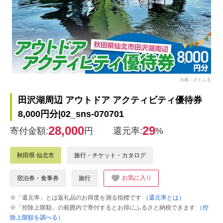
出典：さとふる
田沢湖周辺 アウトドア アクティビティ優待券
8,000円分|02_sns-070701
28,000
29
寄付金額:
円
還元率:
%
秋田県 仙北市
旅行・チケット・カタログ
お気に入り
宿泊券・食事券
旅行
※「還元率」とは返礼品のお得度を測る指標です
（還元率とは）
※「控除上限額」の範囲内で寄付するとお得にふるさと納税できます
（控
除上限額を調べる）