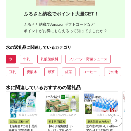
ふるさと納税でポイント大量GET！
ふるさと納税でAmazonギフトコードなど
ポイントがお得にもらえるって知ってましたか？
水の返礼品に関連しているカテゴリ
水
牛乳
乳酸菌飲料
フルーツ・野菜ジュース
豆乳
炭酸水
緑茶
紅茶
コーヒー
その他
水に関連しているおすすめの返礼品
出典：ふるなび
出典：ANAのふるさと
出典：ふるなび
出典
納税
北海道 黒松内町
熊本県 西原村
鹿児島県 志布志市
高
【定期便 2カ月】黒松
【6ヶ月定期便】い・
志布志のおいしい湧水
水 
内銘水 水彩の森 2L×6
ろ・は・す(いろはす)
555ml 計48本(24本
1.8