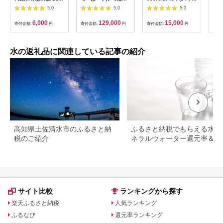
本（1箱）北海道 ミネ
阿蘇の天然水
×2ケース)・抹茶
本セ
5.0
5.0
5.0
ラルウォーター 天然
540mlPET×24本(2ケ
(1g×10本) 水 ミネラ
年保
水 国産 国内 硬水 中
ース)
ルウォーター 555ml
深層
6,000
129,000
15,000
寄付金額:
円
寄付金額:
円
寄付金額:
円
寄付
硬水 ナチュラル ミネ
常温 常温保存 茶 お茶
ネラ
ラル 天然水 アウトド
抹茶 ペットボトル
ット
ア キャンプ 飲料水 防
a5-280
水 
災 災害 備蓄
蓄用
水の返礼品に関連している記事の紹介
防災
ゃん
人 
料無
高知県土佐清水市のふるさと納
ふるさと納税でもらえる水・
税のご紹介
ネラルウォーター還元率＆レ
ュー評価ランキング！
サイト比較
ランキングから探す
楽天ふるさと納税
人気ランキング
ふるなび
還元率ランキング