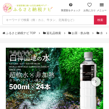
限度額をチェック
お気に入り
メニュー
検索
ふるさと納税ナビ TOP
返礼品検索
お茶・飲み物
水
詳細を見る