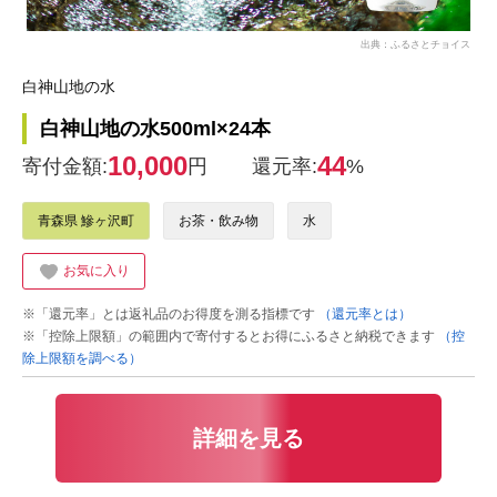
出典：ふるさとチョイス
白神山地の水
白神山地の水500ml×24本
10,000
44
寄付金額:
円
還元率:
%
青森県 鰺ヶ沢町
お茶・飲み物
水
お気に入り
※「還元率」とは返礼品のお得度を測る指標です
（還元率とは）
※「控除上限額」の範囲内で寄付するとお得にふるさと納税できます
（控
除上限額を調べる）
詳細を見る