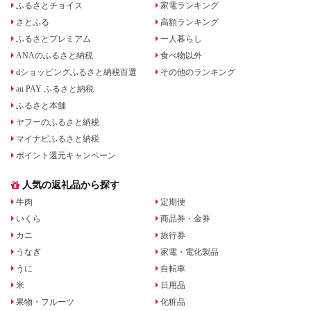
ふるさとチョイス
家電ランキング
さとふる
高額ランキング
ふるさとプレミアム
一人暮らし
ANAのふるさと納税
食べ物以外
dショッピングふるさと納税百選
その他のランキング
au PAY ふるさと納税
ふるさと本舗
ヤフーのふるさと納税
マイナビふるさと納税
ポイント還元キャンペーン
人気の返礼品から探す
牛肉
定期便
いくら
商品券・金券
カニ
旅行券
うなぎ
家電・電化製品
うに
自転車
米
日用品
果物・フルーツ
化粧品