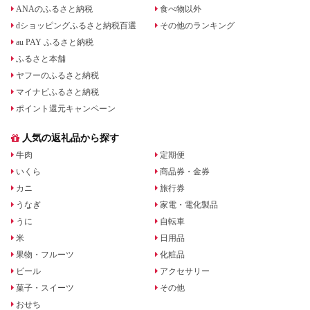
ANAのふるさと納税
食べ物以外
dショッピングふるさと納税百選
その他のランキング
au PAY ふるさと納税
ふるさと本舗
ヤフーのふるさと納税
マイナビふるさと納税
ポイント還元キャンペーン
人気の返礼品から探す
牛肉
定期便
いくら
商品券・金券
カニ
旅行券
うなぎ
家電・電化製品
うに
自転車
米
日用品
果物・フルーツ
化粧品
ビール
アクセサリー
菓子・スイーツ
その他
おせち