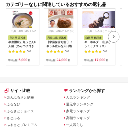
カテゴリーなしに関連しているおすすめの返礼品
出典：JRE MALLふる
出典：ANAのふるさと
出典：ふるさとチョイ
出
さと納税
納税
ス
香川県 高松市
和歌山県 湯浅町
山形県 鶴岡市
佐
半生讃岐石丸うどん6
【常温保管可能 】ミ
キーホルダー 山ぶど
【伊
人前（めんつゆ付き）
ネラル豊かな天日塩だ
うミックス（Ｍ） 山
ース
麺300g×2袋
けで漬けた無添加梅干
形県鶴岡市 アトリエ
5.0
5.0
5.0
し2kg 梅ボーイズ｜
かおる | 山葡萄 雑貨
南高梅
キーホルダー ギフト
5,000
24,000
17,000
寄付金額:
円
寄付金額:
円
寄付金額:
円
寄付
B201_EP6024
贈り物 お取り寄せ 返
礼品
サイト比較
ランキングから探す
楽天ふるさと納税
人気ランキング
ふるなび
還元率ランキング
ふるさとチョイス
家電ランキング
さとふる
高額ランキング
ふるさとプレミアム
一人暮らし