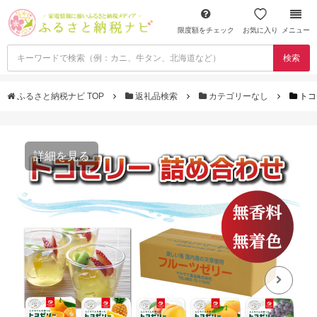
限度額をチェック
お気に入り
メニュー
検索
ふるさと納税ナビ TOP
返礼品検索
カテゴリーなし
トコ
詳細を見る