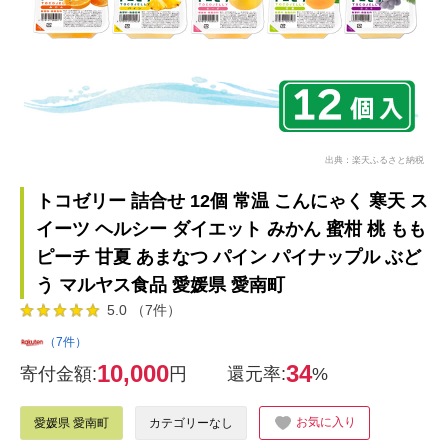
出典：楽天ふるさと納税
トコゼリー 詰合せ 12個 常温 こんにゃく 寒天 ス
イーツ ヘルシー ダイエット みかん 蜜柑 桃 もも
ピーチ 甘夏 あまなつ パイン パイナップル ぶど
う マルヤス食品 愛媛県 愛南町
5.0 （7件）
（7件）
10,000
34
寄付金額:
円
還元率:
%
お気に入り
愛媛県 愛南町
カテゴリーなし