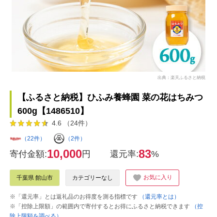
出典：楽天ふるさと納税
【ふるさと納税】ひふみ養蜂園 菜の花はちみつ
600g【1486510】
4.6 （24件）
（22件）
（2件）
10,000
83
寄付金額:
円
還元率:
%
お気に入り
千葉県 館山市
カテゴリーなし
※「還元率」とは返礼品のお得度を測る指標です
（還元率とは）
※「控除上限額」の範囲内で寄付するとお得にふるさと納税できます
（控
除上限額を調べる）