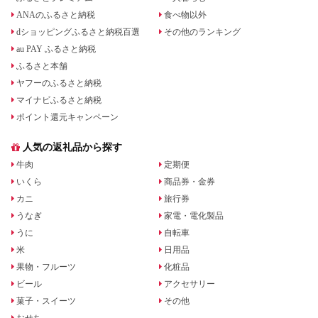
ANAのふるさと納税
食べ物以外
dショッピングふるさと納税百選
その他のランキング
au PAY ふるさと納税
ふるさと本舗
ヤフーのふるさと納税
マイナビふるさと納税
ポイント還元キャンペーン
人気の返礼品から探す
牛肉
定期便
いくら
商品券・金券
カニ
旅行券
うなぎ
家電・電化製品
うに
自転車
米
日用品
果物・フルーツ
化粧品
ビール
アクセサリー
菓子・スイーツ
その他
おせち