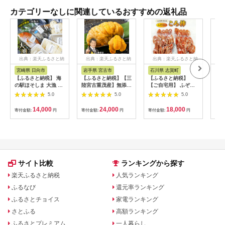
カテゴリーなしに関連しているおすすめの返礼品
出典：楽天ふるさと納
出典：楽天ふるさと納
出典：楽天ふるさと納
出
税
税
税
宮崎県 日向市
岩手県 宮古市
石川県 志賀町
香
【ふるさと納税】 海
【ふるさと納税】【三
【ふるさと納税】
個性
の駅ほそしま 大漁 セ
陸宮古重茂産】無添加
【ご自宅用】 ふぞろ
混合
ット [海の駅 ほそしま
焼きうに 80g×2、5、
い ころ柿 約800g
1kg
5.0
5.0
5.0
宮崎県 日向市
10、30個セット_ 焼
【期間限定発送】 [米
452060079] 冷凍 ア
きうに うに ウニ 雲丹
吉農園 石川県 志賀町
14,000
24,000
18,000
寄付金額:
円
寄付金額:
円
寄付金額:
円
寄付
オリイカ 魚 フライ す
焼きウニ 無添加 おか
BA4132] 干柿 干し柿
り身 詰め合わせ
ず おつまみ 酒の肴 ご
柿 かき 枯露柿 果物
はんのお供 惣菜 魚介
くだもの ドラフルー
海産物 岩手県 宮古市
ツ 800グラム 自然の
産地直送 冷凍 贈答 ギ
甘さ 手作り てづくり
フト 送料無料 【配送
最勝柿 ふるさと納税
不可地域：離島】
サイト比較
ランキングから探す
【G1335814】
楽天ふるさと納税
人気ランキング
ふるなび
還元率ランキング
ふるさとチョイス
家電ランキング
さとふる
高額ランキング
ふるさとプレミアム
一人暮らし