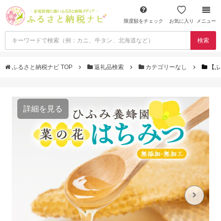
限度額をチェック
お気に入り
メニュー
検索
ふるさと納税ナビ TOP
返礼品検索
カテゴリーなし
【ふ
詳細を見る