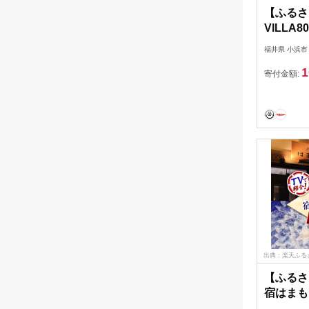
【ふるさ
VILLA
ンピング
福井県 小浜市
3万円分 [J
1
寄付金額:
出典：楽天ふる
【ふるさ
宿はまも
券1万円分 