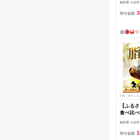
福井県 小浜市
3
寄付金額:
出典：楽天ふる
【ふるさ
食べ比べ
煮 醤油
福井県 小浜市
日指定】
1
6缶/12
寄付金額: