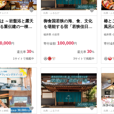
チョイス
出典：ふるなび
出典：ふ
は ～岩盤浴と露天
御食国若狭の海、食、文化
椿と
る重伝建の一棟貸
を堪能する宿「若狭佳日」
風呂
宿泊券 6,000円分
宿泊ギフト券 3万円分｜道
し町家
福井県 小浜市
福井県 
チケット 町家 小浜市
の駅 若狭おばま
分 /
0,000
100,000
は [BFEI001]
[BFBY005]
浜市 
円
寄付金額:
円
寄付金
[BFE
30
30
還元率
%
還元率
%
1サイトで掲載中
3サイトで掲載中
さと納税
出典：ふるラボ
出典：ふ