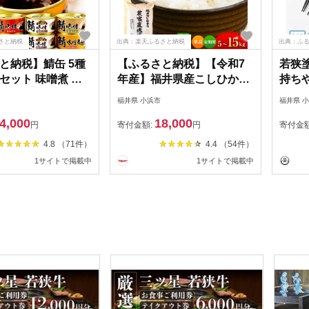
さと納税
出典：楽天ふるさと納税
出典：ふ
と納税】鯖缶 5種
【ふるさと納税】【令和7
若狭
セット 味噌煮 水
年産】福井県産こしひかり
持ち
【選べる缶数】【着
精米 5kg（ビニール袋）＼
ット｜
福井県 小浜市
福井県 
鯖缶詰 詰合せ A
選べる単品・定期便回数／
セット
4,000
18,000
缶/24缶 サバ缶 さば
お米 米 白米 こめコシヒカ
食洗器
円
寄付金額:
円
寄付金
県 小浜市 キャンプ
リ 小浜市 / シマダ農園
塗 天
4.8 （71件）
4.4 （54件）
保存食 時短調理 ギ
[BFAV001 BFAV009
新年 
1サイトで掲載中
1サイトで掲載中
レゼント 缶詰 水煮
BFAV010]
生活準
BFAB031]
国産 
4] [BFAB037]