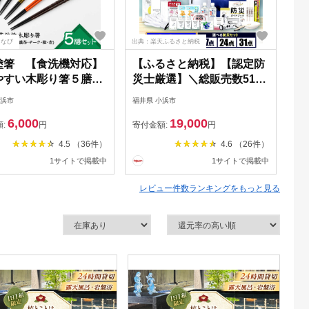
るなび
出典：楽天ふるさと納税
出典
塗箸 【食洗機対応】
【ふるさと納税】【認定防
【
やすい木彫り箸５膳セ
災士厳選】＼総販売数51万
え
 箸 はし お箸 日本製
セット突破！／ 防災グッズ
5
小浜市
福井県 小浜市
福井
 伝統工芸品 日用品
防災セット 防災 防災リュ
【
6,000
19,000
 木彫り 木 木材 若狭
ック 防水IPX4 ドライバッ
ビ
額:
円
寄付金額:
円
寄
然 おしゃれ カラフル
グ 緊急防災 防水ドライバ
エ
4.5 （36件）
4.6 （26件）
新しいお箸 新生活 新
ッグ セット 17点 24点 31点
刺
1サイトで掲載中
1サイトで掲載中
備 5色 塗り箸 抗菌
/ 備蓄 避難グッズ 大雨 台風
料
送料無料 [BFCL004]
/ 小浜市 / 岸田産業
送
レビュー件数ランキングをもっと見る
[BFDJ003]
縄