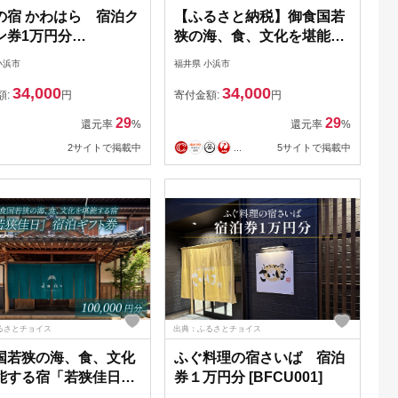
の宿 かわはら 宿泊ク
【ふるさと納税】御食国若
ン券1万円分
狭の海、食、文化を堪能す
F001]
る宿「若狭佳日」宿泊ギフ
小浜市
福井県 小浜市
ト券 1万円分 [C-034002]
34,000
34,000
額:
円
寄付金額:
円
29
29
還元率
%
還元率
%
2サイトで掲載中
...
5サイトで掲載中
るさとチョイス
出典：ふるさとチョイス
国若狭の海、食、文化
ふぐ料理の宿さいば 宿泊
能する宿「若狭佳日」
券１万円分 [BFCU001]
ギフト券 10万円分｜