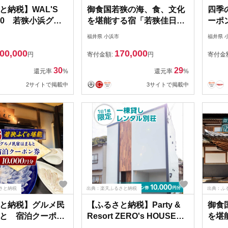
と納税】WAL'S
御食国若狭の海、食、文化
四季
800 若狭小浜グラ
を堪能する宿「若狭佳日」
ーポ
リゾート 宿泊券
宿泊ギフト券 5万円分｜ 道
[BFD
福井県 小浜市
福井県 
-093001]
の駅 若狭おばま
00,000
170,000
[BFBY006]
円
寄付金額:
円
寄付金
30
29
還元率
%
還元率
%
2サイトで掲載中
3サイトで掲載中
さと納税
出典：楽天ふるさと納税
出典：ふ
と納税】グルメ民
【ふるさと納税】Party &
御食
と 宿泊クーポン
Resort ZERO's HOUSE
を堪
[C-103001]
宿泊クーポン券1万円分 [C-
宿泊