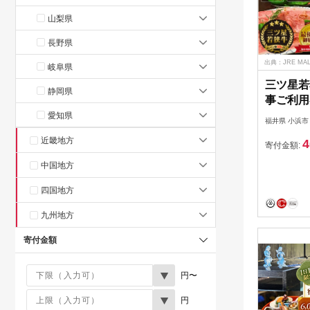
山梨県
長野県
出典：JRE M
岐阜県
三ツ星若
静岡県
事ご利用券
食事券 
愛知県
福井県 小浜市
三ツ星 
近畿地方
4
和牛 厳選 A-5 等級 ラ
寄付金額:
精肉 チ
中国地方
[BFCN00
四国地方
九州地方
寄付金額
円〜
円