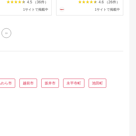
然 おしゃれ カラフル
グ 緊急防災 防水ドライバ
4.5 （36件）
4.6 （26件）
新しいお箸 新生活 新
ッグ セット 17点 24点 31点
1サイトで掲載中
1サイトで掲載中
備 5色 塗り箸 抗菌
/ 備蓄 避難グッズ 大雨 台風
送料無料 [BFCL004]
/ 小浜市 / 岸田産業
[BFDJ003]
››
あわら市
越前市
坂井市
永平寺町
池田町