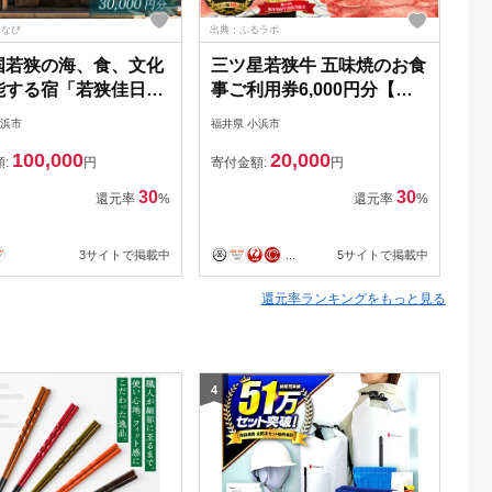
るなび
出典：ふるラボ
出典
国若狭の海、食、文化
三ツ星若狭牛 五味焼のお食
【
能する宿「若狭佳日」
事ご利用券6,000円分【お
V
ギフト券 3万円分｜道
食事券 テイクアウト 焼肉
ン
小浜市
福井県 小浜市
福井
 若狭おばま
三ツ星 若狭牛 ブランド牛
3万
100,000
20,000
Y005]
和牛 厳選 A-5 等級 ランク
額:
円
寄付金額:
円
寄
精肉 チケット】
30
30
還元率
%
還元率
%
3サイトで掲載中
...
5サイトで掲載中
還元率ランキングをもっと見る
4
5