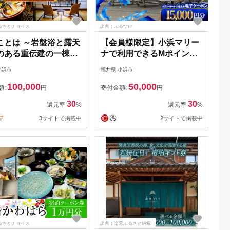
るさとチョイス
出典：ふるなび
ことは ～岩盤浴と露天
【会員様限定】小浜マリー
のある重伝建の一棟貸
ナで利用できるMポイント
～ 宿泊券 30,000円
15,000円[E-095001]
小浜市
福井県 小浜市
 旅行 チケット 町家 小
100,000
50,000
/ 椿とことは
額:
円
寄付金額:
円
I004]
30
30
還元率
%
還元率
%
3サイトで掲載中
2サイトで掲載中
るさとチョイス
出典：楽天ふるさと納税