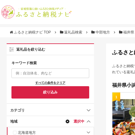
ふるさと納税ナビ TOP
返礼品検索
中部地方
福井県
返礼品を絞り込む
ふるさと
キーワード検索
ふるさと納税
れている返礼
すべての条件をクリア
福井県小浜
絞り込み
1
カテゴリ
地域
選択中
北海道地方