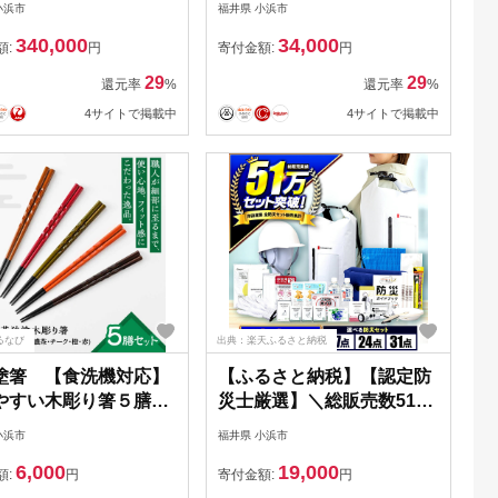
小浜市
福井県 小浜市
駅 若狭おばま
340,000
34,000
Y007]
額:
円
寄付金額:
円
29
29
還元率
%
還元率
%
4サイトで掲載中
4サイトで掲載中
るなび
出典：楽天ふるさと納税
塗箸 【食洗機対応】
【ふるさと納税】【認定防
やすい木彫り箸５膳セ
災士厳選】＼総販売数51万
 箸 はし お箸 日本製
セット突破！／ 防災グッズ
小浜市
福井県 小浜市
ト 伝統工芸品 日用品
防災セット 防災 防災リュ
6,000
19,000
 木彫り 木 木材 若狭
ック 防水IPX4 ドライバッ
額:
円
寄付金額:
円