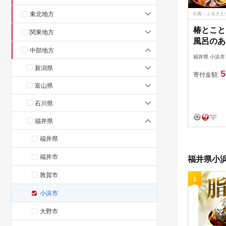
東北地方
出典：ふるさと
椿とこと
関東地方
風呂のあ
中部地方
し町家～ 
福井県 小浜市
分 / 旅
新潟県
5
浜市 / 
寄付金額:
[BFEI00
富山県
石川県
福井県
福井県
福井市
福井県小浜
敦賀市
1
小浜市
大野市