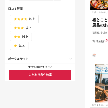
口コミ評価
出典：ふるさと
以上
椿とこと
風呂のあ
以上
し町家～ 
福井県 小浜市
/ 旅行 
以上
2
/ 椿とこと
寄付金額:
以上
ポータルサイト
すべての条件をクリア
こだわり条件検索
出典：楽天ふる