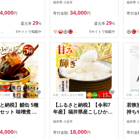
福井県 小浜市
福井県 
096001]
道の
4,000
34,000
[BFB
円
寄付金額:
円
寄付金
29
29
還元率
%
還元率
%
...
5サイトで掲載中
...
5サイトで掲載中
さと納税
出典：楽天ふるさと納税
出典：ふ
と納税】鯖缶 5種
【ふるさと納税】【令和7
若狭
セット 味噌煮 水
年産】福井県産こしひかり
持ち
【選べる缶数】【着
精米 5kg（ビニール袋）＼
ット｜
福井県 小浜市
福井県 
鯖缶詰 詰合せ A
選べる単品・定期便回数／
セッ
4,000
18,000
缶/24缶 サバ缶 さば
お米 米 白米 こめコシヒカ
食洗器
円
寄付金額:
円
寄付金