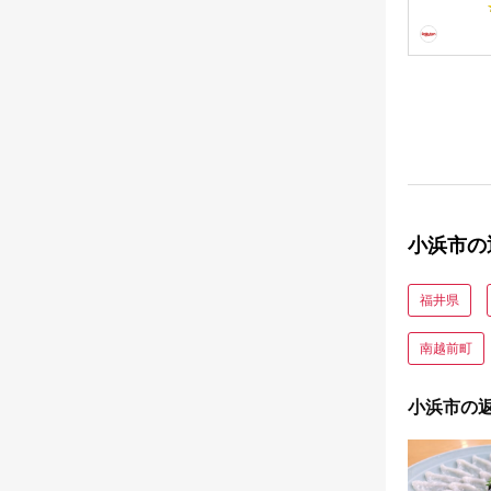
缶 福井
酒の肴 
フト プ
鯖 サバ [
[BFAB03
小浜市の
福井県
南越前町
小浜市の