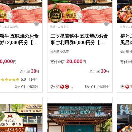
ALLふるさと納税
出典：ふるラボ
出典：ふ
狭牛 五味焼のお食
三ツ星若狭牛 五味焼のお食
椿と
12,000円分【お
事ご利用券6,000円分【お
風呂
テイクアウト 焼肉
食事券 テイクアウト 焼肉
し町家
福井県 小浜市
福井県 
若狭牛 ブランド牛
三ツ星 若狭牛 ブランド牛
分 /
0,000
20,000
ンク
和牛 厳選 A-5 等級 ランク
浜市 
円
寄付金額:
円
寄付金
ケット】
精肉 チケット】
[BFE
30
30
還元率
%
還元率
%
2]
5.0 （1件）
3サイトで掲載中
...
5サイトで掲載中