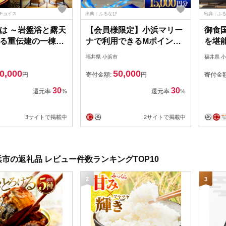
チョイス
出典：ふるなび
出典：ふ
は ～岩盤浴と露天
【会員様限定】小浜マリー
御食
る重伝建の一棟貸
ナで利用できるMポイント
を堪
宿泊券 15,000円
15,000円[E-095001]
宿泊
福井県 小浜市
福井県 
行 チケット 町家 小
の駅
0,000
50,000
椿とことは
[BFB
円
寄付金額:
円
寄付金
3]
30
30
還元率
%
還元率
%
3サイトで掲載中
2サイトで掲載中
市の返礼品 レビュー件数ランキングTOP10
2
3