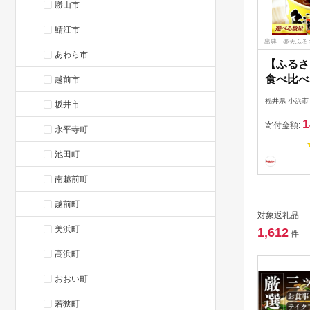
勝山市
鯖江市
出典：楽天ふる
あわら市
【ふるさ
食べ比べ
越前市
煮 醤油
福井県 小浜市
坂井市
日指定】
1
6缶/12
寄付金額:
永平寺町
缶 福井
池田町
酒の肴 
フト プ
南越前町
鯖 サバ [
[BFAB03
越前町
対象返礼品
美浜町
1,612
件
高浜町
おおい町
若狭町