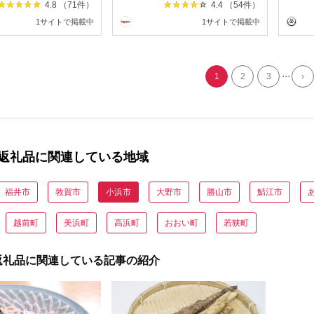
県 小浜市 キャンプ
リ 小浜市 / シマダ農園
塗 天
4.8 （71件）
4.4 （54件）
保存食 時短調理 ギ
[BFAV001 BFAV009
新年 
1サイトで掲載中
1サイトで掲載中
レゼント 缶詰 水煮
BFAV010]
生活準
BFAB031]
国産 
4] [BFAB037]
...
1
2
3
›
返礼品に関連している地域
福井市
敦賀市
小浜市
大野市
勝山市
鯖江市
越前町
美浜町
高浜町
おおい町
若狭町
返礼品に関連している記事の紹介