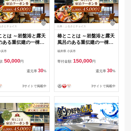
るさとチョイス
出典：ふるさとチョイス
ことは ～岩盤浴と露天
椿とことは ～岩盤浴と露天
のある重伝建の一棟貸
風呂のある重伝建の一棟貸
～ 宿泊券 15,000円
し町家～ 宿泊券 45,000円
小浜市
福井県 小浜市
 旅行 チケット 町家 小
分 / 旅行 チケット 町家 小
50,000
150,000
/ 椿とことは
浜市 / 椿とことは
額:
円
寄付金額:
円
I003]
[BFEI005]
30
30
還元率
%
還元率
%
3サイトで掲載中
3サイトで掲載中