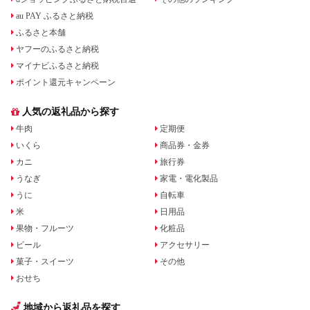
au PAY ふるさと納税
ふるさと本舗
ヤフーのふるさと納税
マイナビふるさと納税
ポイント還元キャンペーン
人気の返礼品から探す
牛肉
定期便
いくら
商品券・金券
カニ
旅行券
うなぎ
家電・電化製品
うに
自転車
米
日用品
果物・フルーツ
化粧品
ビール
アクセサリー
菓子・スイーツ
その他
おせち
地域から返礼品を探す