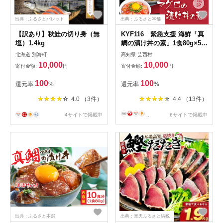
出典：ふるさとパレット
出典：ふるさと本舗
【訳あり】秋鮭の切り身（無
KYF116 緊急支援 海鮮「真
塩）1.4kg
鯛の漬け丼の素」1食80g×5P
＋「マグロの漬け丼の素」1
北海道 別海町
高知県 芸西村
食80g×5P《迷子の真鯛を食
10,000
10,000
寄付金額:
円
寄付金額:
円
べて応援 養殖生産業者応援プ
ロジェクト》応援 惣菜 冷凍
100
100
還元率
%
還元率
%
保存食 小分け 高知
4.0 （3件）
4.4 （13件）
4サイトで掲載中
...
6サイトで掲載中
出典：ふるさと本舗
出典：楽天ふるさと納税