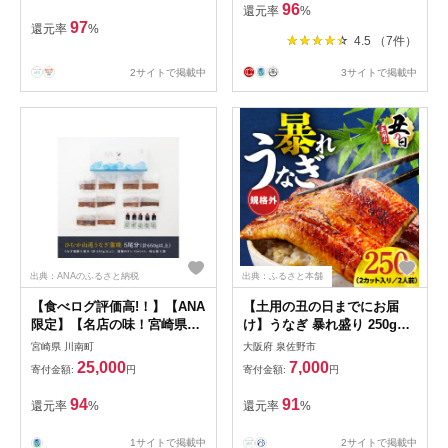
簡単 レンジ 温めるだけ a1-
96
還元率
%
049
97
還元率
%
4.5 （7件）
2サイトで掲載中
3サイトで掲載中
出典：ANAのふるさと納税
出典：ふるさと本舗
【食べログ評価高!！】【ANA
【土用の丑の日までにお届
限定】【名店の味！宮崎県産
け】うなぎ 暴れ盛り 250g（2
鰻】ひむか山道うなぎ蒲焼5
カット）【規格外 お試し 鰻
宮崎県 川南町
大阪府 泉佐野市
尾分(650g以上) 【 国産 うな
かば焼き 簡単調理 訳あり サ
25,000
7,000
寄付金額:
円
寄付金額:
円
ぎ ウナギ 鰻】 [B08412]
イズ不揃い 人気 惣菜 うな重
うな丼 ひつまぶし】 G3973d
94
91
還元率
%
還元率
%
1サイトで掲載中
2サイトで掲載中