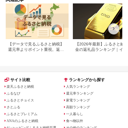
【データで見るふるさと納税】
【2026年最新】ふるさと納税
還元率よりポイント重視。返礼
金の返礼品ランキング｜イン
品の選び方に変化の兆し
ット・アクセサリーを徹底比
サイト比較
ランキングから探す
楽天ふるさと納税
人気ランキング
ふるなび
還元率ランキング
ふるさとチョイス
家電ランキング
さとふる
高額ランキング
ふるさとプレミアム
一人暮らし
ANAのふるさと納税
食べ物以外
dショッピングふるさと納税百選
その他のランキング