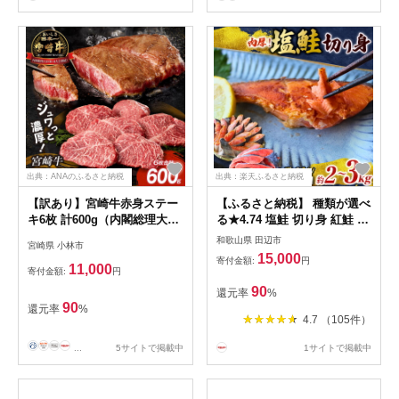
出典：ANAのふるさと納税
出典：楽天ふるさと納税
【訳あり】宮崎牛赤身ステー
【ふるさと納税】 種類が選べ
キ6枚 計600g（内閣総理大臣
る★4.74 塩鮭 切り身 紅鮭 銀
賞 A4 A5 宮崎牛 牛肉 黒毛和
鮭 鮭の切身 【種類と容量が
和歌山県 田辺市
宮崎県 小林市
牛 赤身 ステーキ 訳あり 宮崎
選べる】（2kg/3kg） 厳選 さ
15,000
寄付金額:
円
県）
れた 切り身 を使用（ 訳あり
11,000
寄付金額:
円
品ではない！） / 紅鮭 銀鮭
90
還元率
%
さけ サケ シャケ 和歌山 鮭
90
還元率
%
塩 冷凍 おかず お弁当 厚切り
4.7 （105件）
切り身 魚 田辺市
...
5サイトで掲載中
1サイトで掲載中