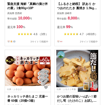
緊急支援 海鮮「真鯛の漬け丼
【ふるさと納税】 訳あり か
の素」1食80g×10P
つおのたたき 藁焼き 1.9kg
かつおたたき わけあり 不揃
高知県 芸西村
高知県 須崎市
い 規格外 かつおの藁焼き 鰹
10,000
8,000
寄付金額:
円
寄付金額:
円
たたき カツオ 鰹 わら焼きか
つお 鰹のたたき 冷凍 ふるさ
100
99
還元率
%
還元率
%
と納税カツオ 高知県 須崎市
お刺身 刺身 高知県 須崎市
4.6 （3件）
4.7 （493件）
3サイトで掲載中
2サイトで掲載中
出典：ふるなび
出典：ふるさと本舗
ネッカリッチ赤たまご 児湯一
かつお節の旨味いっぱい！節
番 60個（20個×3箱）
だし筍（たけのこ）お試しセ
ット N067-YZA0139