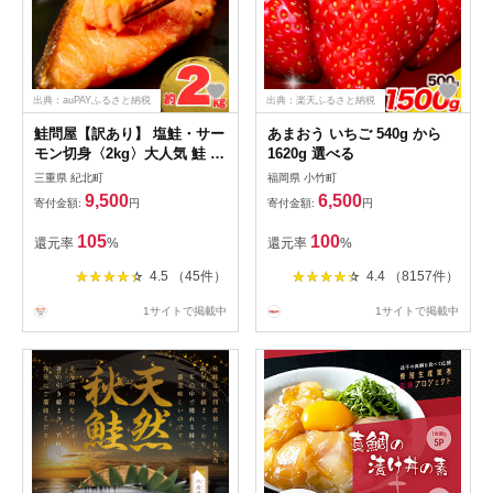
出典：auPAYふるさと納税
出典：楽天ふるさと納税
鮭問屋【訳あり】 塩鮭・サー
あまおう いちご 540g から
モン切身〈2kg〉大人気 鮭 切
1620g 選べる
り身 家計応援 不揃い 鮭問屋
三重県 紀北町
福岡県 小竹町
直送【MS03】
9,500
6,500
寄付金額:
円
寄付金額:
円
105
100
還元率
%
還元率
%
4.5 （45件）
4.4 （8157件）
1サイトで掲載中
1サイトで掲載中