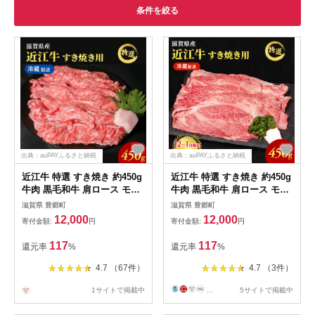
条件を絞る
出典：auPAYふるさと納税
出典：auPAYふるさと納税
近江牛 特選 すき焼き 約450g
近江牛 特選 すき焼き 約450g
牛肉 黒毛和牛 肩ロース モモ
牛肉 黒毛和牛 肩ロース モモ
すきやき すき焼き肉 すき焼
すきやき すき焼き肉 すき焼
滋賀県 豊郷町
滋賀県 豊郷町
き用 肉 お肉 牛 和牛 納期 最
き用 肉 お肉 牛 和牛 納期 最
12,000
12,000
寄付金額:
円
寄付金額:
円
長3カ月 冷蔵
長3カ月 冷蔵
117
117
還元率
%
還元率
%
4.7 （67件）
4.7 （3件）
1サイトで掲載中
...
5サイトで掲載中