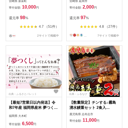
宮崎県 新富町
宮崎県 延岡市
10,000
2,000
寄付金額:
円
寄付金額:
円
98
97
還元率
%
還元率
%
4.7 （51件）
4.8 （27件）
2サイトで掲載中
...
7サイトで掲載中
出典：ふるさとパレット
出典：ふるなび
【最短7営業日以内発送】令
【数量限定】チンする♪霧島
和7年産 福岡県産米 夢つくし
湧水鰻重セット 2食入
5kg 精米 ※北海道・沖縄・離
620g(蒲焼半身＋味付けご飯
鹿児島県 志布志市
福岡県 大木町
島は配送不可
[計310g×2食]) 鰻 ウナギ うな
11,000
寄付金額:
円
ぎ うな重 鰻重 惣菜 おかず
6,500
寄付金額:
円