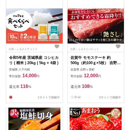
出典：ふるさとチョイス
出典：ふるさとパレット
令和5年産 茨城県産 コシヒカ
佐賀牛 モモステーキ 約
リ ( 精米 ) 20kg ( 5kg × 4袋 )
500g（約100ｇ×5枚） 吉野ヶ
里町 [FDB057]
茨城県 八千代町
佐賀県 吉野ヶ里町
14,000
12,000
寄付金額:
円
寄付金額:
円
116
108
還元率
%
還元率
%
1サイトで掲載中
3サイトで掲載中