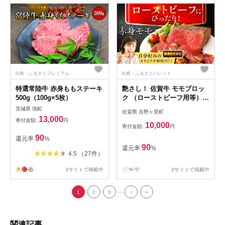
出典：ふるさとプレミアム
出典：ふるさとパレット
特選常陸牛 赤身ももステーキ
艶さし！ 佐賀牛 モモブロッ
500g（100g×5枚）
ク （ローストビーフ用等）
約500g 吉野ヶ里町 [FDB026]
茨城県 境町
佐賀県 吉野ヶ里町
13,000
寄付金額:
円
10,000
寄付金額:
円
90
還元率
%
90
還元率
%
4.5 （27件）
3サイトで掲載中
3サイトで掲載中
...
1
2
3
›
››
関連記事