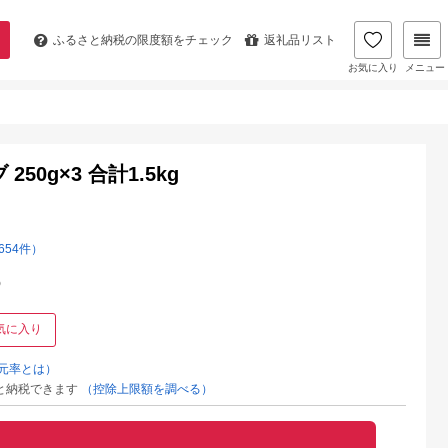
ふるさと納税の
限度額をチェック
返礼品リスト
お気に入り
メニュー
0g×3 合計1.5kg
654件）
%
気に入り
元率とは）
と納税できます
（控除上限額を調べる）