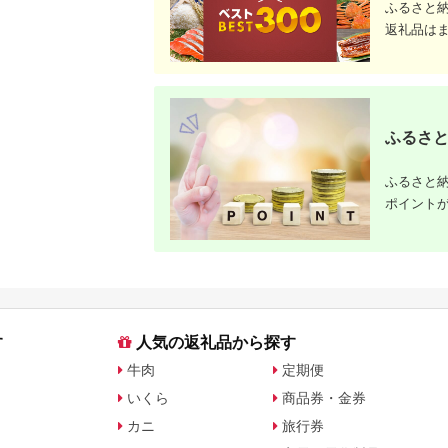
ふるさと
返礼品は
ふるさと
ふるさと納
ポイント
す
人気の返礼品から探す
牛肉
定期便
いくら
商品券・金券
カニ
旅行券