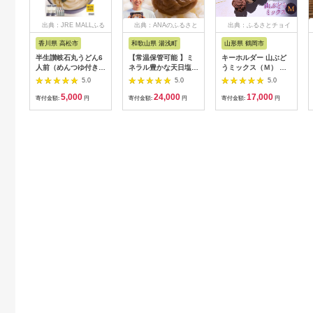
出典：JRE MALLふる
出典：ANAのふるさと
出典：ふるさとチョイ
さと納税
納税
ス
香川県 高松市
和歌山県 湯浅町
山形県 鶴岡市
半生讃岐石丸うどん6
【常温保管可能 】ミ
キーホルダー 山ぶど
人前（めんつゆ付き）
ネラル豊かな天日塩だ
うミックス（Ｍ） 山
麺300g×2袋
けで漬けた無添加梅干
形県鶴岡市 アトリエ
5.0
5.0
5.0
し2kg 梅ボーイズ｜
かおる | 山葡萄 雑貨
5,000
24,000
17,000
南高梅
キーホルダー ギフト
寄付金額:
円
寄付金額:
円
寄付金額:
円
B201_EP6024
贈り物 お取り寄せ 返
礼品