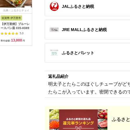
JALふるさと納税
出典：ふるさとチョイ
出典：楽天ふるさと納
出典：楽天ふるさと納
出典：楽
ス
税
税
佐賀県 伊万里市
沖縄県 うるま市
岩手県 二戸市
宮崎県 日
【伊万里焼】ブルーレ
【ふるさと納税】［沖
【ふるさと納税】 い
【ふるさと
ースパン皿 035-H389
縄の海塩］ぬちまーす
わて短角和牛 ハンバ
の駅ほそし
JRE MALLふるさと納税
顆粒（250g）×2袋セ
ーグセット 150g×8個
ット [海
5.0
5.0
5.0
ット 【ぬちまーす】
計1.2kg 027-0407
宮崎県 日
13,000
12,000
14,000
1
食塩 塩 調味料 食卓塩
4520600
寄付金額:
円
寄付金額:
円
寄付金額:
円
寄付金額:
顆粒 シーソルト 人気
オリイカ 
返礼品 海塩 沖縄 うる
り身 詰め
ふるさとパレット
ま市 果報バンタ
返礼品紹介
明太子とたらこのほぐしチューブがど
たらこが入っています。密閉できるの
ふるさと