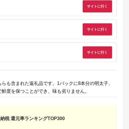
サイトに行く
天ふるさと納
出典：楽天ふるさと納
出典：楽天ふるさと納
出典：ANAのふるさ
税
税
税
納
向市
岩手県 宮古市
石川県 志賀町
香川県 多度津町
納税】 海
【ふるさと納税】【三
【ふるさと納税】
個性アスパラ（L-2L
ま 大漁 セ
陸宮古重茂産】無添加
【ご自宅用】 ふぞろ
混合）さぬきのめざ
サイトに行く
の駅 ほそしま
焼きうに 80g×2、5、
い ころ柿 約800g
1kg (訳あり)【L-14
5.0
5.0
5.0
5.0
向市
10、30個セット_ 焼
【期間限定発送】 [米
4,000
24,000
18,000
9,000
79] 冷凍 ア
きうに うに ウニ 雲丹
吉農園 石川県 志賀町
円
寄付金額:
円
寄付金額:
円
寄付金額:
円
魚 フライ す
焼きウニ 無添加 おか
BA4132] 干柿 干し柿
合わせ
ず おつまみ 酒の肴 ご
柿 かき 枯露柿 果物
はんのお供 惣菜 魚介
くだもの ドラフルー
サイトに行く
海産物 岩手県 宮古市
ツ 800グラム 自然の
産地直送 冷凍 贈答 ギ
甘さ 手作り てづくり
フト 送料無料 【配送
最勝柿 ふるさと納税
不可地域：離島】
【G1335814】
ちらも含まれた返礼品です。1パックに8本分の明太子、
で鮮度を保つことができ、味も劣りません。
納税 還元率ランキングTOP300