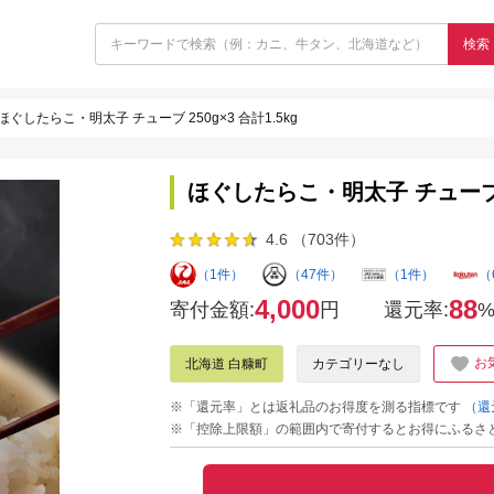
検索
ほぐしたらこ・明太子 チューブ 250g×3 合計1.5kg
ほぐしたらこ・明太子 チューブ 25
4.6 （703件）
（1件）
（47件）
（1件）
（
4,000
88
寄付金額:
円
還元率:
お
北海道 白糠町
カテゴリーなし
※「還元率」とは返礼品のお得度を測る指標です
（還
※「控除上限額」の範囲内で寄付するとお得にふるさ