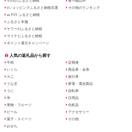
ANAのふるさと納税
食べ物以外
dショッピングふるさと納税百選
その他のランキング
au PAY ふるさと納税
ふるさと本舗
ヤフーのふるさと納税
マイナビふるさと納税
ポイント還元キャンペーン
人気の返礼品から探す
牛肉
定期便
いくら
商品券・金券
カニ
旅行券
うなぎ
家電・電化製品
うに
自転車
米
日用品
果物・フルーツ
化粧品
ビール
アクセサリー
菓子・スイーツ
その他
おせち