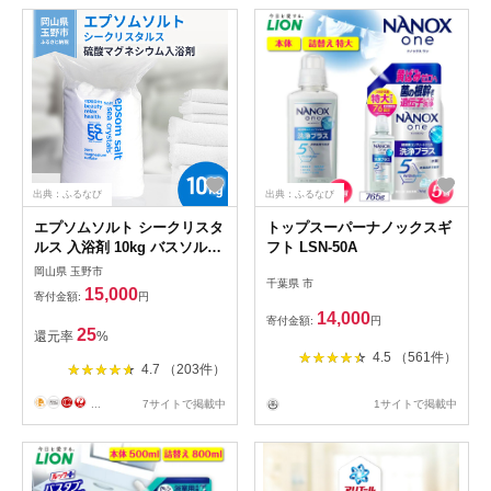
出典：ふるなび
出典：ふるなび
エプソムソルト シークリスタ
トップスーパーナノックスギ
ルス 入浴剤 10kg バスソルト
フト LSN-50A
バス用品 リラックス 硫酸マ
岡山県 玉野市
千葉県 市
グネシウム
15,000
寄付金額:
円
14,000
寄付金額:
円
25
還元率
%
4.5 （561件）
4.7 （203件）
...
7サイトで掲載中
1サイトで掲載中