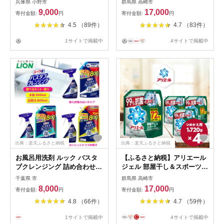
兵庫県 小野市
群馬県 高崎市
1,720g×4個
9,000
17,000
寄付金額:
円
寄付金額:
円
4.5 （89件）
4.7 （83件）
1サイトで掲載中
4サイトで掲載中
出典：楽天ふるさと納税
出典：楽天ふるさと納税
お風呂用洗剤 ルック バスタ
【ふるさと納税】アリエール
ブクレンジング 詰め合わせセ
ジェル 部屋干し＆スポーツ
ット
つめかえ超ウルトラジャンボ
千葉県 市
群馬県 高崎市
サイズ 1,720g×4個
8,000
17,000
寄付金額:
円
寄付金額:
円
4.8 （66件）
4.7 （59件）
1サイトで掲載中
4サイトで掲載中