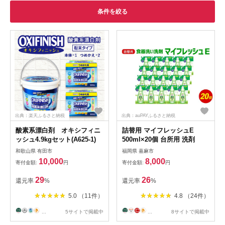
条件を絞る
出典：楽天ふるさと納税
出典：auPAYふるさと納税
酸素系漂白剤 オキシフィニ
詰替用 マイフレッシュE
ッシュ4.9kgセット(A625-1)
500ml×20個 台所用 洗剤
和歌山県 有田市
福岡県 嘉麻市
10,000
8,000
寄付金額:
円
寄付金額:
円
29
26
還元率
%
還元率
%
5.0 （11件）
4.8 （24件）
...
5サイトで掲載中
...
8サイトで掲載中