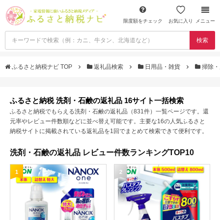
限度額をチェック
お気に入り
メニュー
検索
ふるさと納税ナビ TOP
返礼品検索
日用品・雑貨
掃除・
ふるさと納税 洗剤・石鹸の返礼品 16サイト一括検索
ふるさと納税でもらえる洗剤・石鹸の返礼品（831件）一覧ページです。還
元率やレビュー件数順などに並べ替え可能です。主要な16の人気ふるさと
納税サイトに掲載されている返礼品を1回でまとめて検索できて便利です。
洗剤・石鹸の返礼品 レビュー件数ランキングTOP10
1
2