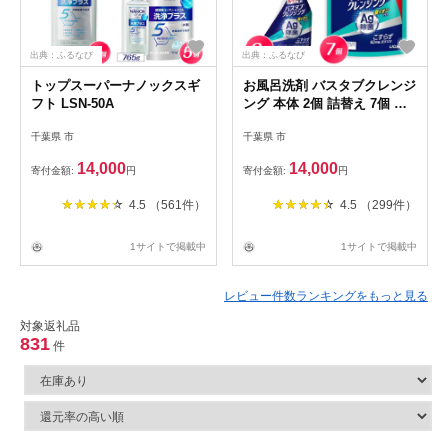
出典：ふるなび
出典：ふるなび
トップスーパーナノックスギ
お風呂洗剤 バスタブクレンジ
フト LSN-50A
ング 本体 2個 詰替え 7個 風
呂 洗剤
千葉県 市
千葉県 市
14,000
14,000
寄付金額:
円
寄付金額:
円
4.5 （561件）
4.5 （299件）
1サイトで掲載中
1サイトで掲載中
レビュー件数ランキングをもっと見る
対象返礼品
831
件