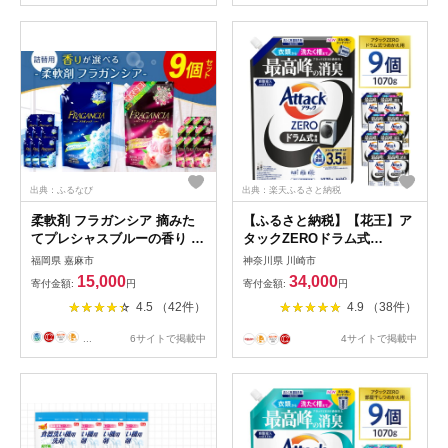
出典：ふるなび
出典：楽天ふるさと納税
柔軟剤 フラガンシア 摘みた
【ふるさと納税】【花王】ア
てプレシャスブルーの香り 詰
タックZEROドラム式
替用 計13.5L
1070g×9 | 洗剤 日用品洗剤
福岡県 嘉麻市
神奈川県 川崎市
洗濯洗剤 液体洗剤 詰替え用
15,000
34,000
寄付金額:
円
寄付金額:
円
洗剤 洗剤 アタックZERO 除
4.5 （42件）
4.9 （38件）
菌 ドラム式 人気 おすすめ 送
料無料
...
6サイトで掲載中
4サイトで掲載中