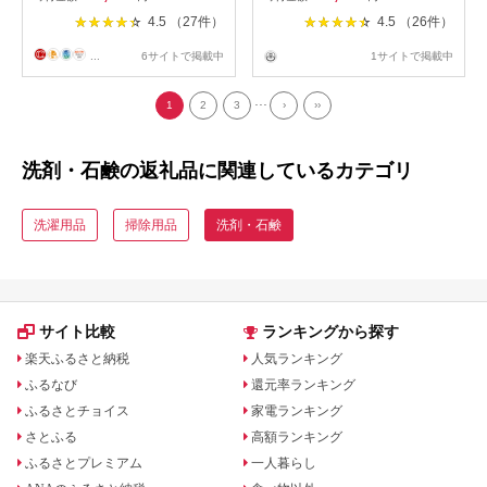
4.5 （27件）
4.5 （26件）
...
6サイトで掲載中
1サイトで掲載中
...
1
2
3
›
››
洗剤・石鹸の返礼品に関連しているカテゴリ
洗濯用品
掃除用品
洗剤・石鹸
サイト比較
ランキングから探す
楽天ふるさと納税
人気ランキング
ふるなび
還元率ランキング
ふるさとチョイス
家電ランキング
さとふる
高額ランキング
ふるさとプレミアム
一人暮らし