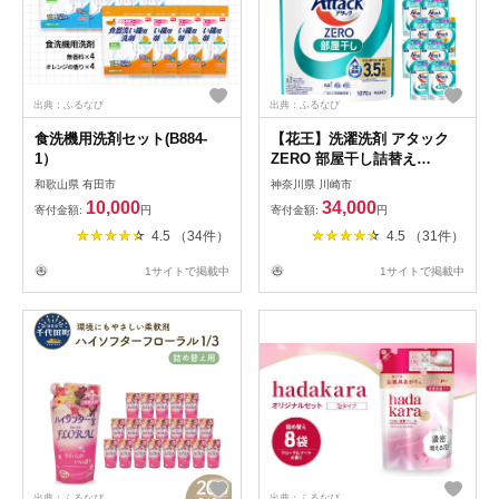
出典：ふるなび
出典：ふるなび
食洗機用洗剤セット(B884-
【花王】洗濯洗剤 アタック
1）
ZERO 部屋干し詰替え
1070g×9個 洗剤
和歌山県 有田市
神奈川県 川崎市
10,000
34,000
寄付金額:
円
寄付金額:
円
4.5 （34件）
4.5 （31件）
1サイトで掲載中
1サイトで掲載中
出典：ふるなび
出典：ふるなび