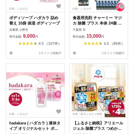
出典：ふるなび
出典：ふるなび
ボディソープ ハダカラ 詰め
食器用洗剤 チャーミー マジ
替え 10袋 保湿 ボディソープ
カ 除菌 プラス 本体 24個 食
器洗剤
兵庫県 小野市
千葉県 市
9,000
15,000
寄付金額:
円
寄付金額:
円
4.5 （107件）
4.5 （95件）
1サイトで掲載中
1サイトで掲載中
出典：ふるなび
出典：楽天ふるさと納税
hadakara ( ハダカラ ) 液体タ
【ふるさと納税】アリエール
イプ オリジナルセット ボデ
ジェル 除菌プラス つめかえ
ィソープ
超ウルトラジャンボサイズ