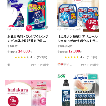
出典：ふるなび
出典：楽天ふるさと納税
お風呂洗剤 バスタブクレンジ
【ふるさと納税】アリエール
ング 本体 2個 詰替え 7個 風
ジェル つめかえ超ウルトラジ
呂 洗剤
ャンボサイズ 1,720g×4個
千葉県 市
群馬県 高崎市
14,000
17,000
寄付金額:
円
寄付金額:
円
4.5 （299件）
4.7 （151件）
1サイトで掲載中
...
5サイトで掲載中