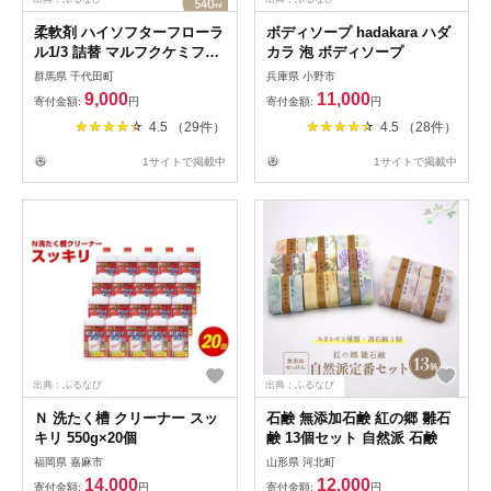
柔軟剤 ハイソフターフローラ
ボディソープ hadakara ハダ
ル1/3 詰替 マルフクケミファ
カラ 泡 ボディソープ
柔軟剤
群馬県 千代田町
兵庫県 小野市
9,000
11,000
寄付金額:
円
寄付金額:
円
4.5 （29件）
4.5 （28件）
1サイトで掲載中
1サイトで掲載中
出典：ふるなび
出典：ふるなび
Ｎ 洗たく槽 クリーナー スッ
石鹸 無添加石鹸 紅の郷 雛石
キリ 550g×20個
鹸 13個セット 自然派 石鹸
福岡県 嘉麻市
山形県 河北町
14,000
12,000
寄付金額:
円
寄付金額:
円