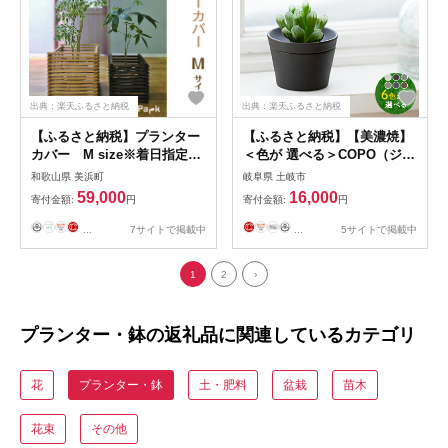
出典：楽天ふるさと納税
出典：楽天ふるさと納税
【ふるさと納税】プランター
【ふるさと納税】【美濃焼】
カバー M size※着日指定不
＜色が 選べる＞COPO（ジェ
可
ラート）植物付き【大東亜窯
和歌山県 美浜町
岐阜県 土岐市
業】インテリア 雑貨 観葉植
59,000
16,000
寄付金額:
円
寄付金額:
円
物 [MAG073]
...
7サイトで掲載中
...
5サイトで掲載中
1
2
›
プランター・鉢の返礼品に関連しているカテゴリ
花
プランター・鉢
土・肥料
盆栽
苗木
花束
その他