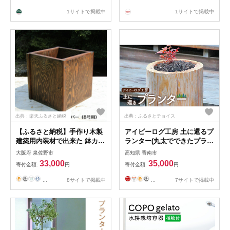
1サイトで掲載中
1サイトで掲載中
出典：楽天ふるさと納税
出典：ふるさとチョイス
【ふるさと納税】手作り木製
アイビーログ工房 土に還るプ
建築用内装材で出来た 鉢カバ
ランター(丸太でできたプラン
ー 鉢ポット（8号用）
ター) ar-0010
大阪府 泉佐野市
高知県 香南市
33,000
35,000
寄付金額:
円
寄付金額:
円
...
8サイトで掲載中
...
7サイトで掲載中