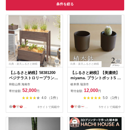
条件を絞る
出典：楽天ふるさと納税
出典：楽天ふるさと納税
【ふるさと納税】58381200
【ふるさと納税】【美濃焼】
ベジテラストロリープランタ
miyama. プラントポットS ブ
ー キャスター付 ブラウンウ
ラウン 2個 / プランター 鉢 植
和歌山県 海南市
岐阜県 瑞浪市
ッド
木鉢 ガーデニング / 瑞浪市 /
52,000
12,000
寄付金額:
円
寄付金額:
円
ミヤマプランニング
4.0 （1件）
5.0 （1件）
[AZCM085]
...
6サイトで掲載中
...
5サイトで掲載中