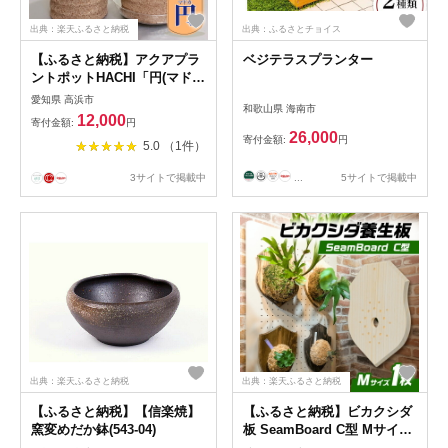
出典：楽天ふるさと納税
出典：ふるさとチョイス
【ふるさと納税】アクアプラ
ベジテラスプランター
ントポットHACHI「円(マド
カ)」【3色からお選びくださ
愛知県 高浜市
和歌山県 海南市
い】
12,000
寄付金額:
円
26,000
寄付金額:
円
5.0 （1件）
...
5サイトで掲載中
3サイトで掲載中
出典：楽天ふるさと納税
出典：楽天ふるさと納税
【ふるさと納税】【信楽焼】
【ふるさと納税】ビカクシダ
窯変めだか鉢(543-04)
板 SeamBoard C型 Mサイズ
ビカクシダ コウモリラン 板