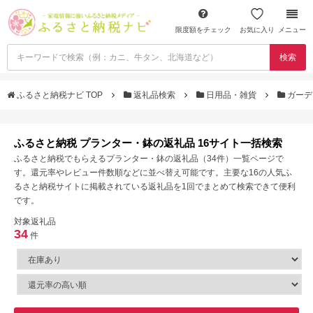
限度額をチェック
お気に入り
メニュー
検索
ふるさと納税ナビ TOP
返礼品検索
日用品・雑貨
ガーデ
ふるさと納税 プランター・鉢の返礼品 16サイト一括検索
ふるさと納税でもらえるプランター・鉢の返礼品（34件）一覧ページで
す。還元率やレビュー件数順などに並べ替え可能です。主要な16の人気ふ
るさと納税サイトに掲載されている返礼品を1回でまとめて検索できて便利
です。
対象返礼品
34
件