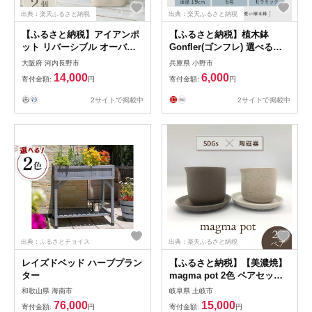
出典：楽天ふるさと納税
出典：楽天ふるさと納税
【ふるさと納税】アイアンポ
【ふるさと納税】植木鉢
ット リバーシブル オーバル
Gonfler(ゴンフレ) 選べるカ
M L 2個セット ｜ 楕円形 植
ラー セラミック 約 6号 フラ
大阪府 河内長野市
兵庫県 小野市
木鉢 おしゃれ 鉢カバー 止水
ワーポット プランター 鉢 丸
14,000
6,000
寄付金額:
円
寄付金額:
円
栓付 寄せ植え フラワーベー
い鉢 丸い 丸型 中型 観葉植物
ス 花瓶 プランター アイアン
おしゃれ くすみカラー ガー
2サイトで掲載中
2サイトで掲載中
ポット 園芸 ガーデニング ア
デニング用品 ガーデニング
ンティーク風 インテリア 大
園芸 インテリア 兵庫 兵庫県
宅産業
小野市
出典：ふるさとチョイス
出典：楽天ふるさと納税
レイズドベッド ハーブプラン
【ふるさと納税】【美濃焼】
ター
magma pot 2色 ペアセット
【芳泉窯】プランター 植木鉢
和歌山県 海南市
岐阜県 土岐市
鉢 [MBQ018]
76,000
15,000
寄付金額:
円
寄付金額:
円