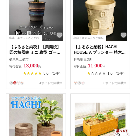
出典：楽天ふるさと納税
出典：楽天ふるさと納税
【ふるさと納税】【美濃焼】
【ふるさと納税】HACHI
匠の植器鉢 ミニ 縦型 ゴール
HOUSE A プランター 植木鉢
ドブルー 彩シリーズ【角山製
おしゃれ 鉢植え 観葉植物 鉢
岐阜県 土岐市
群馬県 邑楽町
陶所】観葉植物 鉢植え プラ
1セット
13,000
11,000
寄付金額:
円
寄付金額:
円
ンター [MCS017]
5.0 （1件）
1.0 （1件）
4サイトで掲載中
3サイトで掲載中