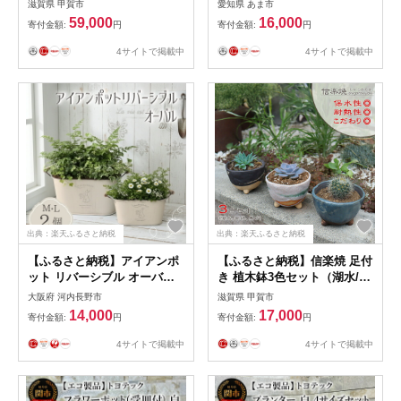
滋賀県 甲賀市
愛知県 あま市
付け 壁掛け 観葉植物 植物 お
59,000
16,000
寄付金額:
円
寄付金額:
円
しゃれ インテリア 室内 無塗
装 ギフト プレゼント 育てや
4サイトで掲載中
4サイトで掲載中
すい 株式会社アサヒ 送料無
料 愛知県 あま市
出典：楽天ふるさと納税
出典：楽天ふるさと納税
【ふるさと納税】アイアンポ
【ふるさと納税】信楽焼 足付
ット リバーシブル オーバル
き 植木鉢3色セット（湖水/新
M L 2個セット ｜ 楕円形 植
緑/黒砂）
大阪府 河内長野市
滋賀県 甲賀市
木鉢 おしゃれ 鉢カバー 止水
14,000
17,000
寄付金額:
円
寄付金額:
円
栓付 寄せ植え フラワーベー
ス 花瓶 プランター アイアン
4サイトで掲載中
4サイトで掲載中
ポット 園芸 ガーデニング ア
ンティーク風 インテリア ク
ラフトワン