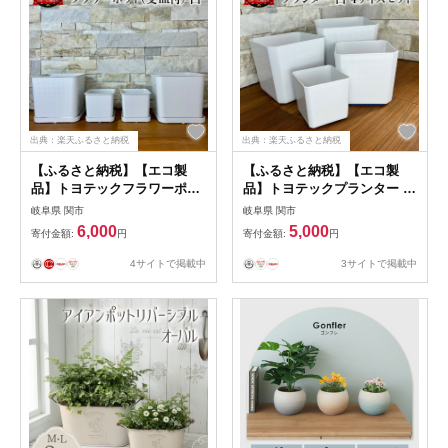
出典：楽天ふるさと納税
出典：楽天ふるさと納税
【ふるさと納税】【エコ製
【ふるさと納税】【エコ製
品】トヨテックフラワーポッ
品】トヨテックプランター 白
ト(受皿付) 白 2サイズ×2個
4サイズセット(4・5・6・6.5
岐阜県 関市
岐阜県 関市
セット(4・6号)
号) 植木鉢 軽い 軽量 おしゃ
6,000
5,000
寄付金額:
円
寄付金額:
円
れ ベランダ菜園 ガーデニン
グ プラスチック ホワイト
4サイトで掲載中
3サイトで掲載中