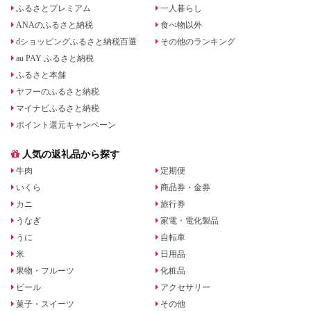
ふるさとプレミアム
一人暮らし
ANAのふるさと納税
食べ物以外
dショッピングふるさと納税百選
その他のランキング
au PAY ふるさと納税
ふるさと本舗
ヤフーのふるさと納税
マイナビふるさと納税
ポイント還元キャンペーン
人気の返礼品から探す
牛肉
定期便
いくら
商品券・金券
カニ
旅行券
うなぎ
家電・電化製品
うに
自転車
米
日用品
果物・フルーツ
化粧品
ビール
アクセサリー
菓子・スイーツ
その他