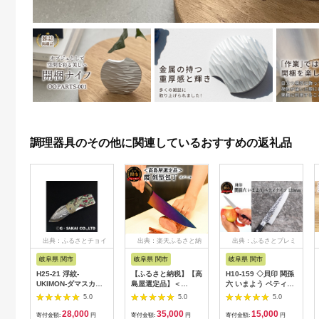
調理器具のその他に関連しているおすすめの返礼品
出典：ふるさとチョイ
出典：楽天ふるさと納
出典：ふるさとプレミ
ス
税
アム
岐阜県 関市
岐阜県 関市
岐阜県 関市
H25-21 浮紋-
【ふるさと納税】【高
H10-159 ◇貝印 関孫
UKIMON-ダマスカス
島屋選定品】＜
六 いまよう ペティナ
【山茶花（さざん
SUMIKAMA (スミカ
イフ 120ｍｍ
5.0
5.0
5.0
か）】
マ)＞ 霞 剣型包丁
28,000
35,000
15,000
（チタンコーティン
寄付金額:
円
寄付金額:
円
寄付金額:
円