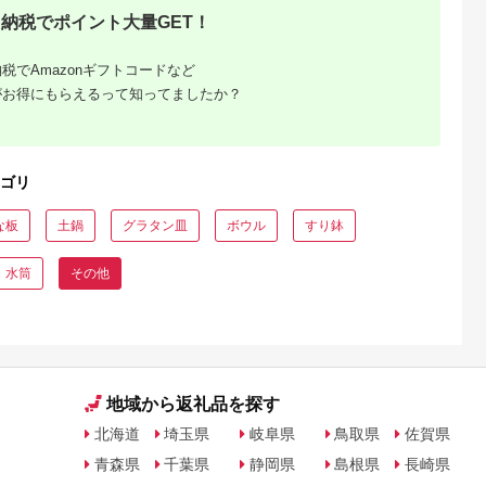
納税でポイント大量GET！
税でAmazonギフトコードなど
がお得にもらえるって知ってましたか？
ゴリ
な板
土鍋
グラタン皿
ボウル
すり鉢
人暮ら
・水筒
その他
特集。お
介
地域から返礼品を探す
北海道
埼玉県
岐阜県
鳥取県
佐賀県
青森県
千葉県
静岡県
島根県
長崎県