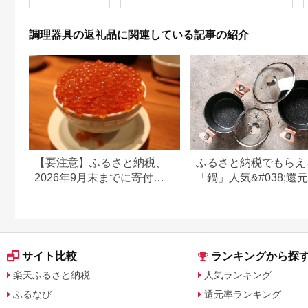
グ）オパール
59E1570
調理器具の返礼品に関連している記事の紹介
【要注意】ふるさと納税、
ふるさと納税でもらえ
2026年9月末までに寄付し
「鍋」人気&#038;還
ないと損する可能性大｜10
ンキング
月からの制度変更を解説
サイト比較
ランキングから探
楽天ふるさと納税
人気ランキング
ふるなび
還元率ランキング