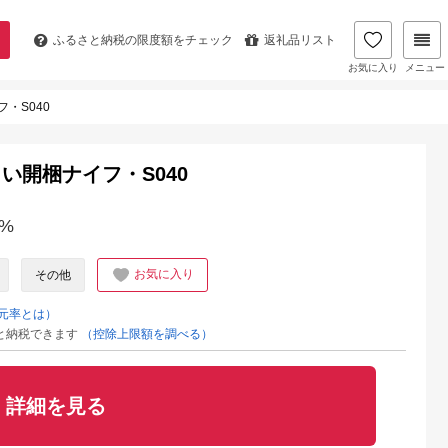
ふるさと納税の
限度額をチェック
返礼品リスト
お気に入り
メニュー
・S040
い開梱ナイフ・S040
%
お気に入り
その他
元率とは）
と納税できます
（控除上限額を調べる）
詳細を見る