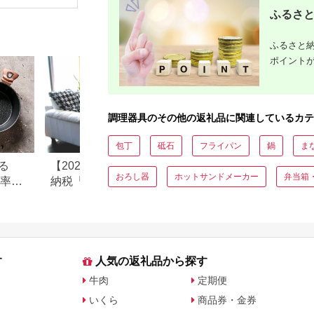
ふるさと
ふるさと納
ポイント
調理器具のその他の返礼品に関連しているカテ
包丁
砥石
フライパン
鍋
ま
る
【2026年最新版】ふるさと
ふるさと納税「一
おろし器
ホットサンドメーカー
弁当箱
元率ラ
納税「食べ物以外」返礼品
し」よかったもの
の還元率ランキング！
すすめ返礼品を紹
す
人気の返礼品から探す
牛肉
定期便
いくら
商品券・金券