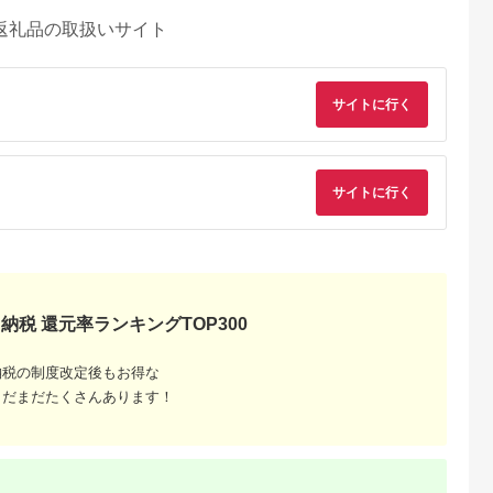
返礼品の取扱いサイト
サイトに行く
サイトに行く
納税 還元率ランキングTOP300
納税の制度改定後もお得な
るさとプレミ
出典：ふるなび
出典：ふるさとプレミ
出典：ふるな
アム
アム
まだまだたくさんあります！
市
兵庫県 小野市
岐阜県 関市
大阪府 東大阪市
0 オールステ
ナイフ 富士山 アウト
H9-110 パン切りナイ
アウトドアナイフ 
り切りナイフ
ドア キャンプ 工芸品
フ SUU
ンガ サンドベージ
ナイフ
5.0
5.0
5.0
5.0
1,000
17,000
10,000
25,000
円
寄付金額:
円
寄付金額:
円
寄付金額:
円