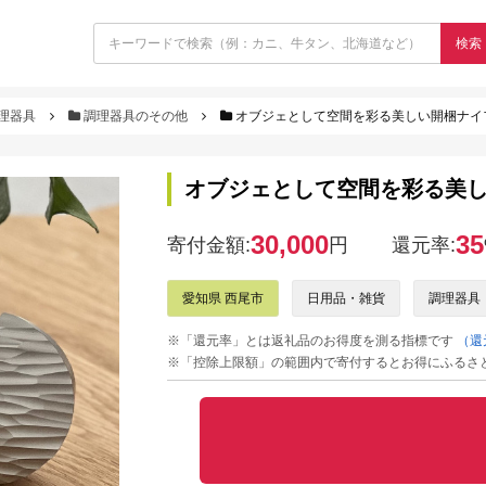
検索
理器具
調理器具のその他
オブジェとして空間を彩る美しい開梱ナイフ
オブジェとして空間を彩る美し
30,000
35
寄付金額:
円
還元率:
愛知県 西尾市
日用品・雑貨
調理器具
※「還元率」とは返礼品のお得度を測る指標です
（還
※「控除上限額」の範囲内で寄付するとお得にふるさ