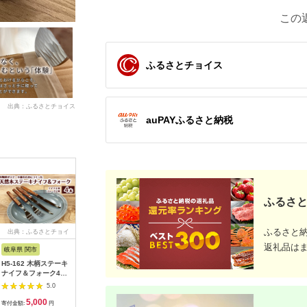
この
ふるさとチョイス
出典：ふるさとチョイス
auPAYふるさと納税
ふるさと
ふるさと
出典：ふるさとチョイ
出典：楽天ふるさと納
出典：ふるなび
出典：ふ
ス
税
返礼品は
岐阜県 関市
岐阜県 関市
岐阜県 関市
岐阜県 関
H5-162 木柄ステーキ
【ふるさと納税】【ミ
【スパイダルコ】エン
H10-15
ナイフ＆フォーク4本
ニチュア6.4cm】 ダ
デューラ4ZOME グリ
ンレス飾
セット（ナイフ×2、
マスカス ペティ
ーン（折りたたみナイ
2点セット
5.0
5.0
5.0
フォーク×2）
H27-18
フ）
5,000
27,000
60,000
1
寄付金額:
円
寄付金額:
円
寄付金額:
円
寄付金額: