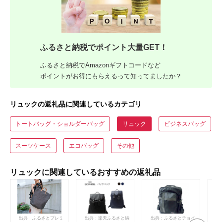
ふるさと納税でポイント大量GET！
ふるさと納税でAmazonギフトコードなど
ポイントがお得にもらえるって知ってましたか？
リュックの返礼品に関連しているカテゴリ
トートバッグ・ショルダーバッグ
リュック
ビジネスバッグ
スーツケース
エコバッグ
その他
リュックに関連しているおすすめの返礼品
出典：ふるさとプレミ
出典：楽天ふるさと納
出典：ふるさとチョイ
出