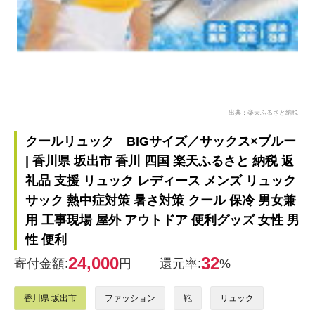
出典：楽天ふるさと納税
クールリュック BIGサイズ／サックス×ブルー
| 香川県 坂出市 香川 四国 楽天ふるさと 納税 返
礼品 支援 リュック レディース メンズ リュック
サック 熱中症対策 暑さ対策 クール 保冷 男女兼
用 工事現場 屋外 アウトドア 便利グッズ 女性 男
性 便利
24,000
32
寄付金額:
円
還元率:
%
香川県 坂出市
ファッション
鞄
リュック