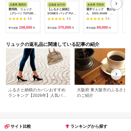
アム
税
ス
兵庫県 豊岡市
北海道 砂川市
奈良県 宇陀市
茨
豊岡鞄 リュック
【ふるさと納税】
通学リュック 塾かば
リュ
（グレー）TUTUMU
SOMES バッグ FU-
ん DSG-304M ブ
ック 
books (S2100 24-
02 バックパック 選べ
ラック／通学 リュッ
鞄 
5.0
5.0
5.0
153）
る色 [ソメスサドル 北
クサック 高校生 軽
海道 砂川市
量 スクールバッグ
108,000
370,000
69,000
寄付金額:
円
寄付金額:
円
寄付金額:
円
寄付
12260638 ] ソメス メ
中学生 通学 かば
ンズ レディース 本革
ん 通塾リュック
革 革製品 革鞄 革バッ
塾 バッグ 男女兼
グ 鞄 リュック
用 タブレットPC
リュックの返礼品に関連している記事の紹介
ふるさと納税
ふるさと納税のカバンおすすめ
大阪府 東大阪市のふるさと
ランキング【2026年】人気バッ
のご紹介
グの還元率を比較
サイト比較
ランキングから探す