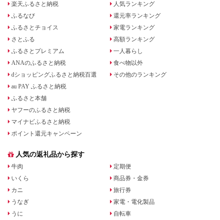
楽天ふるさと納税
人気ランキング
ふるなび
還元率ランキング
ふるさとチョイス
家電ランキング
さとふる
高額ランキング
ふるさとプレミアム
一人暮らし
ANAのふるさと納税
食べ物以外
dショッピングふるさと納税百選
その他のランキング
au PAY ふるさと納税
ふるさと本舗
ヤフーのふるさと納税
マイナビふるさと納税
ポイント還元キャンペーン
人気の返礼品から探す
牛肉
定期便
いくら
商品券・金券
カニ
旅行券
うなぎ
家電・電化製品
うに
自転車