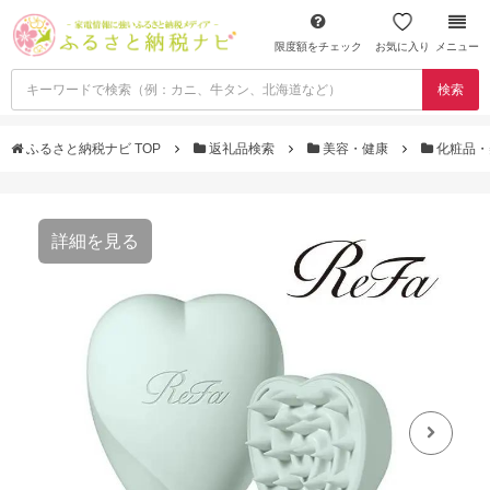
限度額をチェック
お気に入り
メニュー
検索
ふるさと納税ナビ TOP
返礼品検索
美容・健康
化粧品・
詳細を見る