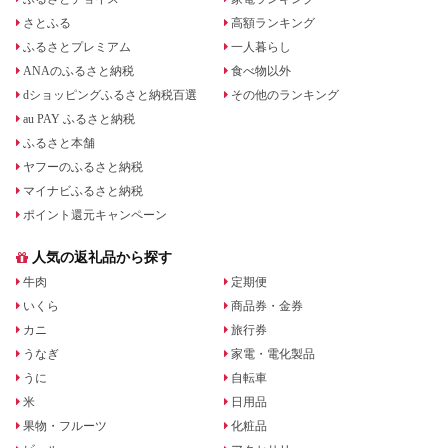
さとふる
高額ランキング
ふるさとプレミアム
一人暮らし
ANAのふるさと納税
食べ物以外
dショッピングふるさと納税百選
その他のランキング
au PAY ふるさと納税
ふるさと本舗
ヤフーのふるさと納税
マイナビふるさと納税
ポイント還元キャンペーン
人気の返礼品から探す
牛肉
定期便
いくら
商品券・金券
カニ
旅行券
うなぎ
家電・電化製品
うに
自転車
米
日用品
果物・フルーツ
化粧品