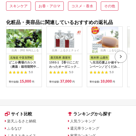
スキンケア
お香・アロマ
コスメ・香水
その他
化粧品・美容品に関連しているおすすめの返礼品
出典：JRE MALLふる
出典：ふるさとチョイ
出典：ふるなび
出
さと納税
ス
北海道 中富良野町
鹿児島県 鹿屋市
熊本県 山鹿市
愛
どこか農場のカシス
1593-1 【香りにこだ
＼生活応援よか値キャ
フェ
（農薬：栽培期間中不
わったオーガニックヘ
ンペーン／どくだみ石
装 
使用）
アケアシリーズ】RS
けん130g×12個セッ
10
5.0
5.0
5.0
シャンプー ルフラ
ト 【株式会社 地の塩
の午
49 1,000ml×２
社】[ZAN011-CP]
レラ
15,000
37,000
10,000
寄付金額:
円
寄付金額:
円
寄付金額:
円
寄付
ミン
シー
ンス
酸化
対策
ノン
産 
サイト比較
ランキングから探す
楽天ふるさと納税
人気ランキング
ふるなび
還元率ランキング
ふるさとチョイス
家電ランキング