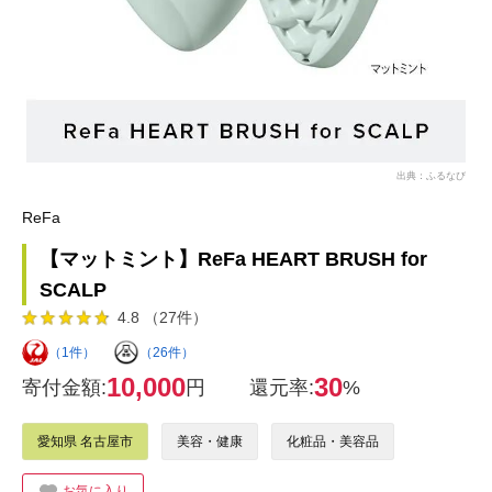
出典：ふるなび
ReFa
【マットミント】ReFa HEART BRUSH for
SCALP
4.8 （27件）
（1件）
（26件）
10,000
30
寄付金額:
円
還元率:
%
愛知県 名古屋市
美容・健康
化粧品・美容品
お気に入り