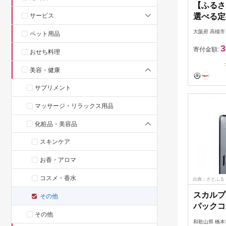
【ふるさ
サービス
選べる定期
ンプー&
大阪府 高槻市
ペット用品
ット 各5
3
リンス 
寄付金額:
おせち料理
ンディシ
美容・健康
サロン 
ジケア 
サプリメント
べ物以外
高槻市/株
マッサージ・リラックス用品
[AOCK0
化粧品・美容品
スキンケア
お香・アロマ
コスメ・香水
出典：さとふる
スカルプ
その他
パックコ
その他
ンディシ
和歌山県 橋本