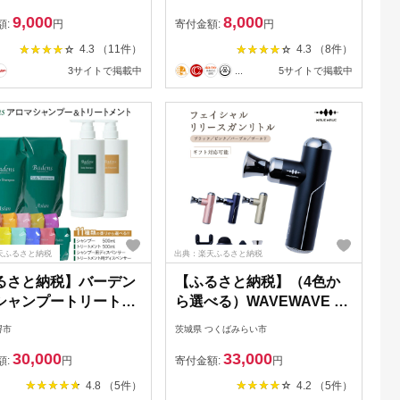
自信作～ 関西テレビ
9,000
8,000
曜は全力！華大さんと
額:
円
寄付金額:
円
ん」(R6.3.19)で紹介
4.3 （11件）
4.3 （8件）
ました 耳毛ケア エチ
3サイトで掲載中
...
5サイトで掲載中
ト グルーミング 毛抜
級 脱毛 耳毛 国産 日本
天ふるさと納税
出典：楽天ふるさと納税
るさと納税】バーデン
【ふるさと納税】（4色か
シャンプートリートメ
ら選べる）WAVEWAVE フ
【香りをお選びいただ
ェイシャルリリースガンリ
堺市
茨城県 つくばみらい市
】【Badens スカル
トル 【ギフト対応可】 筋
30,000
33,000
 ヘアケア 敏感肌 日
膜リリースガン ハンディガ
額:
円
寄付金額:
円
選べる香り 人気 おす
ン 美容 実用的 エステ マッ
4.8 （5件）
4.2 （5件）
美容 ふるさと納税 大
サージ 家電 首 肩 肩甲骨 癒