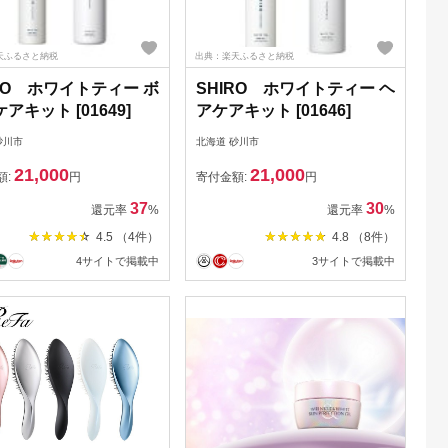
天ふるさと納税
出典：楽天ふるさと納税
RO ホワイトティー ボ
SHIRO ホワイトティー ヘ
アキット [01649]
アケアキット [01646]
砂川市
北海道 砂川市
21,000
21,000
額:
円
寄付金額:
円
37
30
還元率
%
還元率
%
4.5 （4件）
4.8 （8件）
4サイトで掲載中
3サイトで掲載中