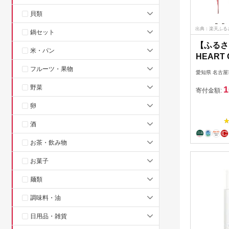
貝類
出典：楽天ふる
鍋セット
【ふるさ
米・パン
HEART 
フルーツ・果物
愛知県 名古屋
野菜
1
寄付金額:
卵
酒
お茶・飲み物
お菓子
麺類
調味料・油
日用品・雑貨