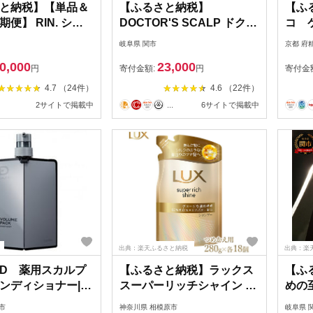
と納税】【単品＆
【ふるさと納税】
【ふ
便】 RIN. シャ
DOCTOR'S SCALP ドクタ
コ 
トリートメントセ
ーズスカルプ ヘアケア ブ
バーシ
岐阜県 関市
京都 府
00ml シャンプー
ラシ ピンク KQ1600 貝印
容室
0,000
23,000
トリートメント コ
日本製 国産 ヘアブラシ く
ロン
円
寄付金額:
円
寄付金
ョナー 美容室専売
し 櫛 毛穴 クレンジング/頭
ヘアケ
4.7 （24件）
4.6 （22件）
サロン専売 ダメー
皮 マッサージ/毛髪 ケア 髪
リ コ
2サイトで掲載中
...
6サイトで掲載中
ヘアケア 大容量 食
に優しい 抜け毛 くせ毛 予
ケア 
 食品以外 大阪府
防 頭 髪 艶髪 前髪 静電気抑
色抑制
式会社sodatu.
制 女性 美容 H20-90
無料【
09]
出典：楽天ふるさと納税
出典：楽
D 薬用スカルプ
【ふるさと納税】ラックス
【ふ
ンディショナー|コ
スーパーリッチシャイン ダ
めの
ョナー メンズ 薬
メージリペア 補修シャンプ
てが
市
神奈川県 相模原市
岐阜県 