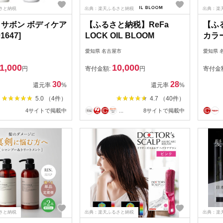
さと納税
出典：楽天ふるさと納税
出典：楽
O サボン ボディケア
【ふるさと納税】ReFa
【ふ
1647]
LOCK OIL BLOOM
カラ
シ
愛知県 名古屋市
愛知県 
1,000
10,000
円
寄付金額:
円
寄付金
30
28
還元率
%
還元率
%
5.0 （4件）
4.7 （40件）
4サイトで掲載中
...
8サイトで掲載中
さと納税
出典：楽天ふるさと納税
出典：楽