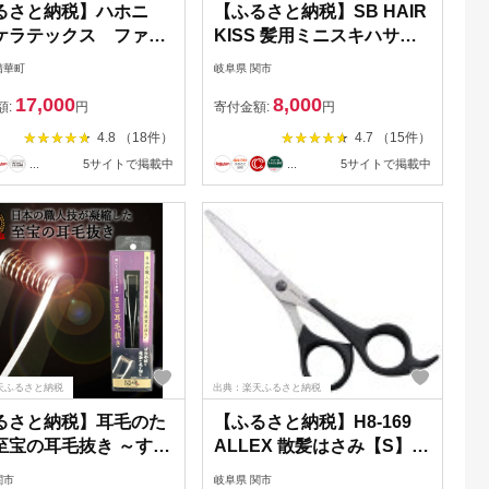
るさと納税】ハホニ
【ふるさと納税】SB HAIR
ケラテックス ファイ
KISS 髪用ミニスキハサミ
ャンプー 300mL|美
(HC102)H8-114
精華町
岐阜県 関市
専売品_ シャンプー サ
17,000
8,000
ユース おすすめ 人気
額:
円
寄付金額:
円
ア 美容室 専売品 ハ
4.8 （18件）
4.7 （15件）
シ ケラチン ダメージ
...
5サイトで掲載中
...
5サイトで掲載中
枝毛 切れ毛 カラー褪
 保湿 おすすめ 送料
1208596】
天ふるさと納税
出典：楽天ふるさと納税
るさと納税】耳毛のた
【ふるさと納税】H8-169
至宝の耳毛抜き ～すべ
ALLEX 散髪はさみ【S】カ
手作り！職人魂が詰ま
ットS（15113）
関市
岐阜県 関市