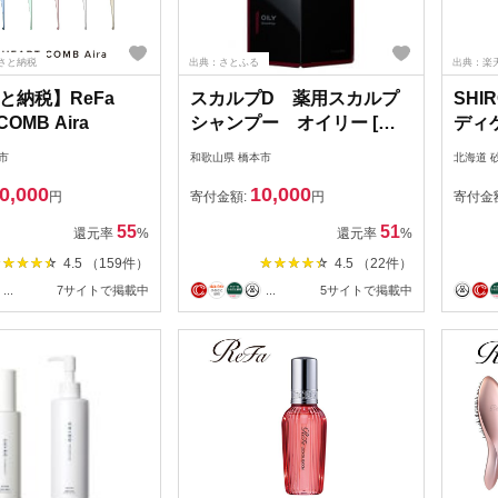
さと納税
出典：さとふる
出典：楽
と納税】ReFa
スカルプD 薬用スカルプ
SHI
COMB Aira
シャンプー オイリー [脂
ディケ
性肌用]|シャンプー メンズ
市
和歌山県 橋本市
北海道 
薬用 ヘアケア
0,000
10,000
円
寄付金額:
円
寄付金
55
51
還元率
%
還元率
%
4.5 （159件）
4.5 （22件）
...
7サイトで掲載中
...
5サイトで掲載中