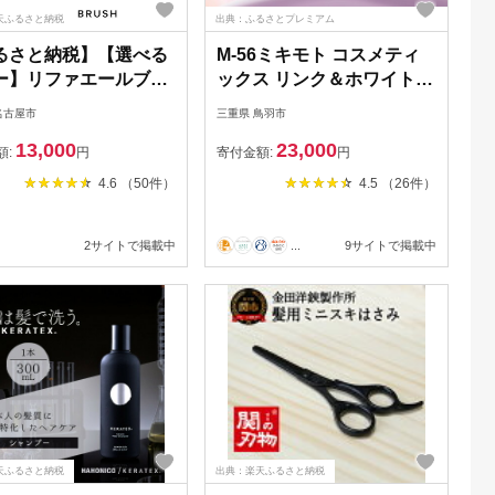
天ふるさと納税
出典：ふるさとプレミアム
るさと納税】【選べる
M-56ミキモト コスメティ
ー】リファエールブラ
ックス リンク＆ホワイト
スキンパーフェクション ジ
名古屋市
三重県 鳥羽市
ェルN
13,000
23,000
額:
円
寄付金額:
円
4.6 （50件）
4.5 （26件）
2サイトで掲載中
...
9サイトで掲載中
天ふるさと納税
出典：楽天ふるさと納税