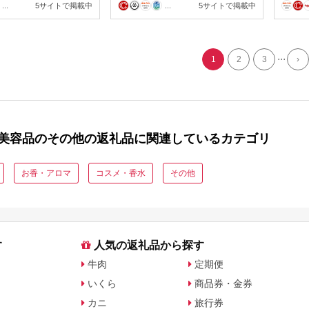
...
5サイトで掲載中
...
5サイトで掲載中
阪 
...
1
2
3
›
美容品のその他の返礼品に関連しているカテゴリ
お香・アロマ
コスメ・香水
その他
す
人気の返礼品から探す
牛肉
定期便
いくら
商品券・金券
カニ
旅行券