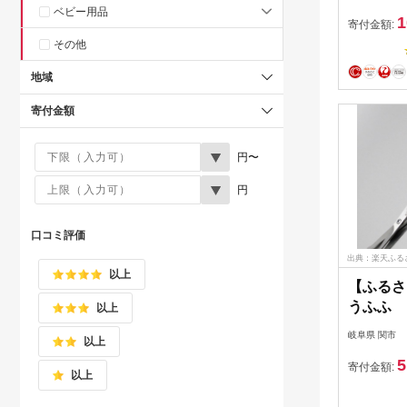
用 ヘア
ベビー用品
1
寄付金額:
その他
地域
寄付金額
円〜
円
口コミ評価
出典：楽天ふる
以上
【ふるさ
うふふ B
以上
バサミ 
岐阜県 関市
以上
ール
5
寄付金額:
以上