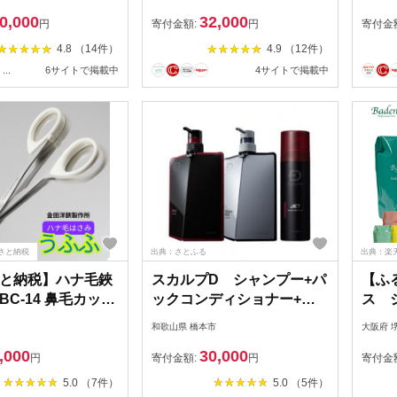
ケア
ー つめかえ用 280g 18個
った
0,000
32,000
※離島への配送不可
「火
円
寄付金額:
円
寄付金
千鳥く
4.8 （14件）
4.9 （12件）
され
...
6サイトで掲載中
4サイトで掲載中
ケッ
き 高
製
さと納税
出典：さとふる
出典：楽
と納税】ハナ毛鋏
スカルプD シャンプー+パ
【ふ
C-14 鼻毛カット
ックコンディショナー+育
ス 
ハサミ 関市 ケアツ
毛トニック オイリーセット
ント
和歌山県 橋本市
大阪府 
けます
,000
30,000
プケア
円
寄付金額:
円
寄付金
用品 
5.0 （7件）
5.0 （5件）
すめ 