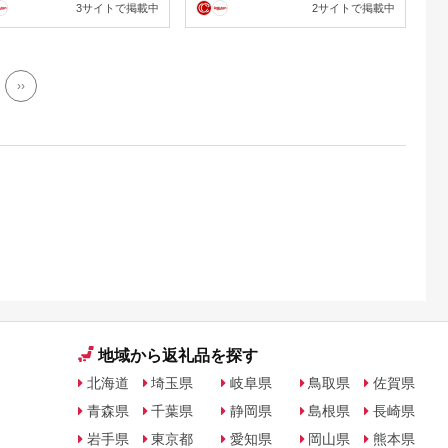
3サイトで掲載中
2サイトで掲載中
堺市】
し グッズ プレゼント クリ
スマス ギフト 母の日 父の
日 敬老の日
››
地域から返礼品を探す
北海道
埼玉県
岐阜県
鳥取県
佐賀県
青森県
千葉県
静岡県
島根県
長崎県
岩手県
東京都
愛知県
岡山県
熊本県