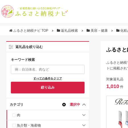
ふるさと納税ナビ TOP
返礼品検索
美容・健康
化粧
返礼品を絞り込む
ふるさと
キーワード検索
ふるさと納税
トに掲載され
すべての条件をクリア
対象返礼品
1,010
件
絞り込み
カテゴリ
選択中
肉
魚介類・海産物