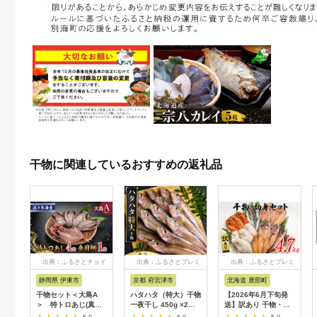
干物に関連しているおすすめの返礼品
出典：ふるさとチョイ
出典：ふるさとプレミ
出典：ふるさとプレミ
ス
アム
アム
静岡県 伊東市
京都 府宮津市
北海道 鹿部町
干物セット＜大島A
ハタハタ（特大）干物
【2026年6月下旬発
＞ 特トロあじ(真
一夜干し 450g ×2箱
送】訳あり 干物・切
鯵)4枚・金目鯛1枚
魚貝類
身 セット 4.7kg 規格