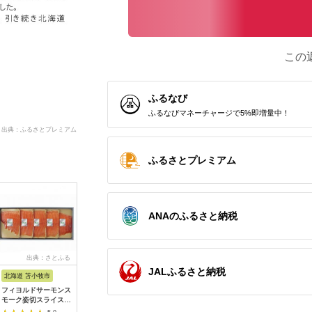
この
ふるなび
ふるなびマネーチャージで5%即増量中！
出典：ふるさとプレミアム
ふるさとプレミアム
ANAのふるさと納税
出典：さとふる
出典：ふるさとチョイ
出典：ふるさとプレミ
出典：楽
ス
アム
JALふるさと納税
北海道 苫小牧市
島根県 松江市
京都 府宮津市
大分県 佐
フィヨルドサーモンス
【電子レンジで簡単】
ハタハタ（特大）干物
【ふるさ
モーク姿切スライス
干物「レンコ鯛」8尾
一夜干し 450g ×1箱
おまかせ
250g
島根県松江市/有限会
魚貝類
(合計10品