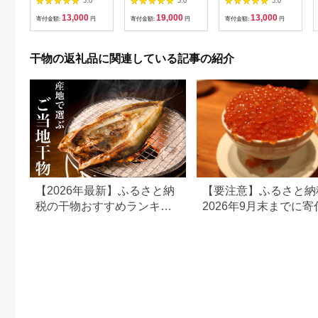
5.0
5.0
5.0
伊豆・伊東のひもの詰
外 傷 不揃い
13,000
19,000
13,000
め合わせ 静岡県伊東
寄付金額:
円
寄付金額:
円
寄付金額:
円
市【1404234】
干物の返礼品に関連している記事の紹介
【2026年最新】ふるさと納
【要注意】ふるさと納
税の干物おすすめランキン
2026年9月末までに寄
グ｜アジ・サバ・カレイな
ないと損する可能性大
ど人気返礼品を厳選
月からの制度変更を解