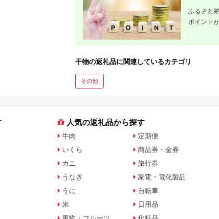
ふるさと納
ポイント
干物の返礼品に関連しているカテゴリ
その他
す
人気の返礼品から探す
牛肉
定期便
いくら
商品券・金券
カニ
旅行券
うなぎ
家電・電化製品
うに
自転車
米
日用品
果物・フルーツ
化粧品