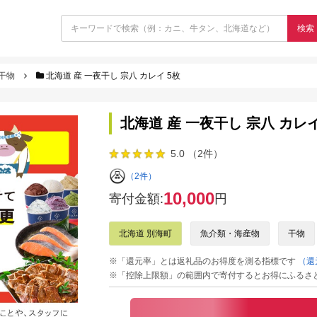
検索
干物
北海道 産 一夜干し 宗八 カレイ 5枚
北海道 産 一夜干し 宗八 カレイ
5.0 （2件）
（2件）
10,000
寄付金額:
円
北海道 別海町
魚介類・海産物
干物
※「還元率」とは返礼品のお得度を測る指標です
（還
※「控除上限額」の範囲内で寄付するとお得にふるさ