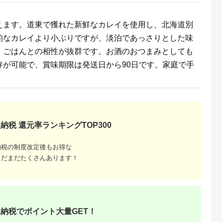
5.0
5.0
5.0
5.0
ば 鯖 丸干
規格外 傷 不揃い 期間
き）
1,000
13,000
22,000
8,000
干し 開き 魚
限定
円
寄付金額:
円
寄付金額:
円
寄付金額:
円
 詰め合わせ
えます。道東で獲れた新鮮なカレイを使用し、北海道別
分県 佐伯市
【(有)ヤマ
的なカレイより小ぶりですが、淡泊であっさりとした味
、ごはんとの相性が抜群です。お酒のおつまみとしても
存が可能で、賞味期限は発送日から90日です。家庭で手
納税 還元率ランキングTOP300
のふるさ
納税の制度改定後もお得な
まだまだたくさんあります！
納税でポイント大量GET！