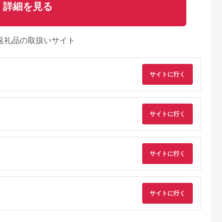
詳細を見る
返礼品の取扱いサイト
サイトに行く
サイトに行く
サイトに行く
天ふるさと納
出典：ふるさとプレミ
出典：三越伊勢丹ふる
出典：さとふ
税
アム
さと納税
サイトに行く
伯市
北海道 鹿部町
富山県 魚津市
宮城県 石巻市
と納税】職人
【2026年8月下旬発
＜ハマオカ海の幸＞富
おつまみスモークた
干物セット
送】訳あり 干物・切
山湾産 天然干物（ワ
こ(無添加無着色たら
以上) 干物
身 セット 4.7kg以上
インと楽しむレシピ付
こ)6個入