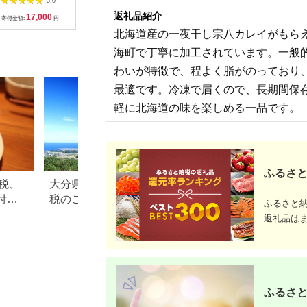
5.0
5.0
5.0
社ヤマヲ水産
あじ 鯵 さ
返礼品紹介
17,000
10,000
11,500
2
[ALDB006]
し みりん
寄付金額:
円
寄付金額:
円
寄付金額:
円
寄付金額:
海鮮 冷凍
北海道産の一夜干し宗八カレイがもら
セット 大
【CL63】
海町で丁寧に加工されています。一般
ク海産】
わいが特徴で、程よく脂がのっており
最適です。冷凍で届くので、長期間保
軽に北海道の味を楽しめる一品です。
ふるさと
税、
大分県国東市のふるさと納
和歌山県和歌山市
付し
税のご紹介
と納税のご紹介
ふるさと
｜10
返礼品は
説
ふるさと