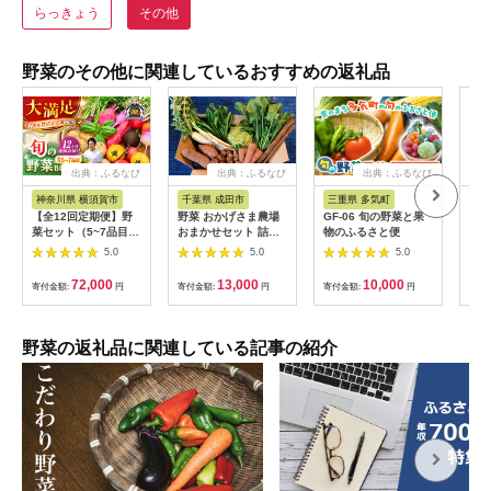
らっきょう
その他
野菜のその他に関連しているおすすめの返礼品
出典：ふるなび
出典：ふるなび
出典：ふるなび
神奈川県 横須賀市
千葉県 成田市
三重県 多気町
奈
【全12回定期便】野
野菜 おかげさま農場
GF-06 旬の野菜と果
野菜
菜セット（5~7品目）
おまかせセット 詰め
物のふるさと便
地直
[AKCE004] 野菜詰
合わせ 野菜
旬の
5.0
5.0
5.0
め合わせ
ーツ
チゴ
72,000
13,000
10,000
寄付金額:
円
寄付金額:
円
寄付金額:
円
寄付
ン・
1種
野菜
良県 
野菜の返礼品に関連している記事の紹介