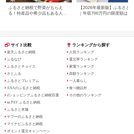
ふるさと納税で野菜がもらえ
【2026年最新版】ふるさと
る！特産品や希少品もある人気
｜年収700万円の限度額はい
の自治体まとめ
ら？共働き・住宅ローン別に
底解説
サイト比較
ランキングから探す
楽天ふるさと納税
人気ランキング
ふるなび
還元率ランキング
ふるさとチョイス
家電ランキング
さとふる
高額ランキング
ふるさとプレミアム
一人暮らし
ANAのふるさと納税
食べ物以外
dショッピングふるさと納税百選
その他のランキング
au PAY ふるさと納税
ふるさと本舗
ヤフーのふるさと納税
マイナビふるさと納税
ポイント還元キャンペーン