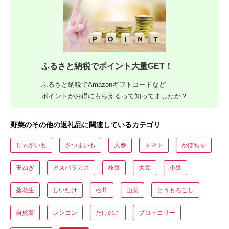
ふるさと納税でポイント大量GET！
ふるさと納税でAmazonギフトコードなど
ポイントがお得にもらえるって知ってましたか？
野菜のその他の返礼品に関連しているカテゴリ
じゃがいも
さつまいも
人参
トマト
かぼちゃ
玉ねぎ
アスパラガス
枝豆
大豆
小豆
落花生
しいたけ
松茸
山菜
とうもろこし
自然薯
レンコン
たけのこ
ブロッコリー