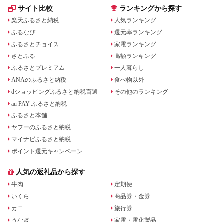
サイト比較
ランキングから探す
楽天ふるさと納税
人気ランキング
ふるなび
還元率ランキング
ふるさとチョイス
家電ランキング
さとふる
高額ランキング
ふるさとプレミアム
一人暮らし
ANAのふるさと納税
食べ物以外
dショッピングふるさと納税百選
その他のランキング
au PAY ふるさと納税
ふるさと本舗
ヤフーのふるさと納税
マイナビふるさと納税
ポイント還元キャンペーン
人気の返礼品から探す
牛肉
定期便
いくら
商品券・金券
カニ
旅行券
うなぎ
家電・電化製品