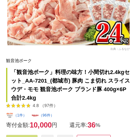
出典：ふるなび
観音池ポーク
「観音池ポーク」料理の味方！小間切れ2.4kgセ
ット_AA-7201_(都城市) 豚肉 こま切れ スライス
ウデ・モモ 観音池ポーク ブランド豚 400g×6P
合計2.4kg
4.8 （97件）
（1件）
（96件）
10,000
36
寄付金額:
円
還元率:
%