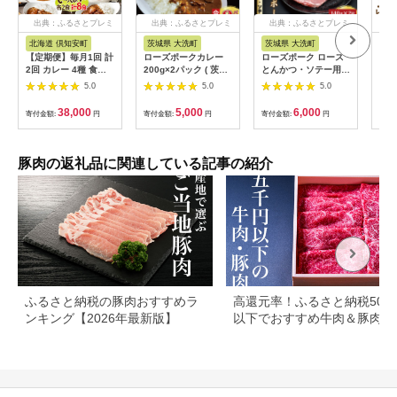
出典：ふるさとプレミ
出典：ふるさとプレミ
出典：ふるさとプレミ
出
アム
アム
アム
北海道 倶知安町
茨城県 大洗町
茨城県 大洗町
北
【定期便】毎月1回 計
ローズポークカレー
ローズポーク ロース
レン
2回 カレー 4種 食べ
200g×2パック ( 茨城
とんかつ・ソテー用
ひれか
比べ 8個 中辛 チキン
県共通返礼品・茨城県
約280g (140g×2枚) (
肉 
5.0
5.0
5.0
レッグ スープカレー
産 ) ブランド豚 豚肉
茨城県共通返礼品・茨
冷凍
レトルト 業務用 北海
茨城 ローズポーク カ
城県産 ) ブランド豚
00
38,000
5,000
6,000
寄付金額:
円
寄付金額:
円
寄付金額:
円
寄付
道 倶知安町 【定期
レー レトルト レトル
茨城 国産 豚肉 冷凍
便・チキンカレー・ビ
トパウチ レトルトカ
とんかつ ソテー
ーフカレー】
レー
豚肉の返礼品に関連している記事の紹介
ふるさと納税の豚肉おすすめラ
高還元率！ふるさと納税500
ンキング【2026年最新版】
以下でおすすめ牛肉＆豚肉ラ
キング！