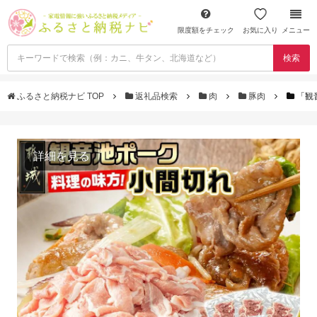
限度額をチェック
お気に入り
メニュー
検索
ふるさと納税ナビ TOP
返礼品検索
肉
豚肉
「観音
詳細を見る