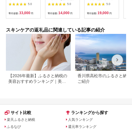
フォ リフター＆ミネ
用全身乳液「ナリアミ
ールド カプセルEX N
セッ
5.0
5.0
5.0
ラリートリートメント
ルク」
｜石川 金沢 加賀百万
エステ クレンジング
石 加賀 百万石 北陸
33,000
14,000
19,000
寄付金額:
円
寄付金額:
円
寄付金額:
円
寄付
ソープ
北陸復興 北陸支援 |
母の日ギフト 贈り物
マザーズデー 送料無
料 美容液 金 美容 う
スキンケアの返礼品に関連している記事の紹介
るおい 保水 保湿 美肌
女性 ギフト 贈答 プレ
ゼント ご褒美 石川 金
沢
【2026年最新】ふるさと納税の
香川県高松市のふるさと納税
美容おすすめランキング｜美容
ご紹介
家電・コスメ・スキンケアを比
較
サイト比較
ランキングから探す
楽天ふるさと納税
人気ランキング
ふるなび
還元率ランキング