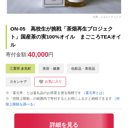
出典：ふるさとチョイス
ON-05 高校生が挑戦「茶畑再生プロジェク
ト」国産茶の実100%オイル まごころTEAオイ
ル
40,000
寄付金額:
円
三重県 多気町
美容・健康
化粧品・美容品
お気に入り
スキンケア
※「還元率」とは返礼品のお得度を測る指標です
（還元率とは）
※「控除上限額」の範囲内で寄付するとお得にふるさと納税できます
（控
除上限額を調べる）
詳細を見る