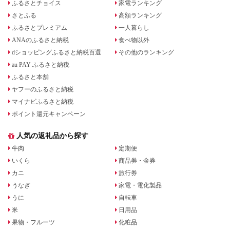
ふるさとチョイス
家電ランキング
さとふる
高額ランキング
ふるさとプレミアム
一人暮らし
ANAのふるさと納税
食べ物以外
dショッピングふるさと納税百選
その他のランキング
au PAY ふるさと納税
ふるさと本舗
ヤフーのふるさと納税
マイナビふるさと納税
ポイント還元キャンペーン
人気の返礼品から探す
牛肉
定期便
いくら
商品券・金券
カニ
旅行券
うなぎ
家電・電化製品
うに
自転車
米
日用品
果物・フルーツ
化粧品