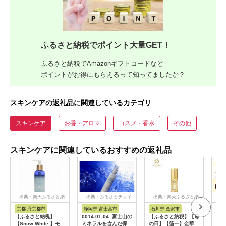
ふるさと納税でポイント大量GET！
ふるさと納税でAmazonギフトコードなど
ポイントがお得にもらえるって知ってましたか？
スキンケアの返礼品に関連しているカテゴリ
スキンケア
お香・アロマ
コスメ・香水
その他
スキンケアに関連しているおすすめの返礼品
出典：楽天ふるさと納
出典：ふるさとチョイ
出典：楽天ふるさと納
出
税
ス
税
京都 府京都市
静岡県 富士宮市
石川県 金沢市
岡
【ふるさと納税】
0014-01-04. 富士山の
【ふるさと納税】【母
一光
【Snow White.】モル
ミネラルを含んだ保湿
の日】【箔一】金華ゴ
（ジ