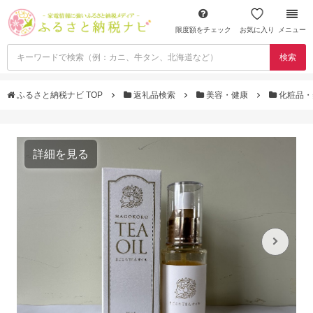
限度額をチェック
お気に入り
メニュー
検索
ふるさと納税ナビ TOP
返礼品検索
美容・健康
化粧品・
詳細を見る