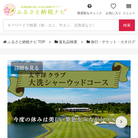
限度額をチェック
お気に入り
メニュー
検索
ふるさと納税ナビ TOP
返礼品検索
旅行・チケット・カタログ
詳細を見る