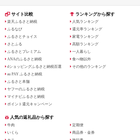
サイト比較
ランキングから探す
楽天ふるさと納税
人気ランキング
ふるなび
還元率ランキング
ふるさとチョイス
家電ランキング
さとふる
高額ランキング
ふるさとプレミアム
一人暮らし
ANAのふるさと納税
食べ物以外
dショッピングふるさと納税百選
その他のランキング
au PAY ふるさと納税
ふるさと本舗
ヤフーのふるさと納税
マイナビふるさと納税
ポイント還元キャンペーン
人気の返礼品から探す
牛肉
定期便
いくら
商品券・金券
カニ
旅行券