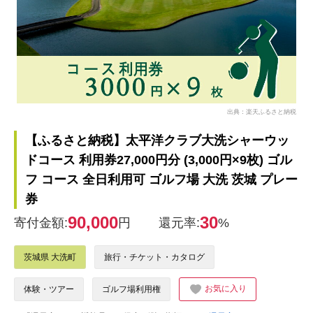
出典：楽天ふるさと納税
【ふるさと納税】太平洋クラブ大洗シャーウッ
ドコース 利用券27,000円分 (3,000円×9枚) ゴル
フ コース 全日利用可 ゴルフ場 大洗 茨城 プレー
券
90,000
30
寄付金額:
円
還元率:
%
茨城県 大洗町
旅行・チケット・カタログ
お気に入り
体験・ツアー
ゴルフ場利用権