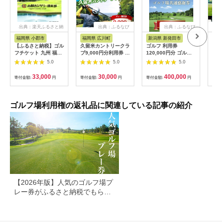
出典：楽天ふるさと納
出典：ふるなび
出典：ふるなび
出
税
福岡県 小郡市
福岡県 広川町
新潟県 新発田市
愛
【ふるさと納税】ゴル
久留米カントリークラ
ゴルフ 利用券
【日
フチケット 九州 福岡
ブ9,000円分利用券 /
120,000円分 ゴルフ
席 
小郡カンツリー倶楽部
ゴルフ[AFAD007]
場 ゴルフ ゴルフ ゴル
ルフ
5.0
5.0
5.0
ギフト券 9枚 9000円
フ ゴルフ ゴルフ
店 
ゴルフ チケット 商品
A02_40
【1
33,000
30,000
400,000
寄付金額:
円
寄付金額:
円
寄付金額:
円
寄付
券 ゴルフ券 スポーツ
ラウンド 券 福岡県 小
郡市
ゴルフ場利用権の返礼品に関連している記事の紹介
【2026年版】人気のゴルフ場プ
レー券がふるさと納税でもらえ
る！