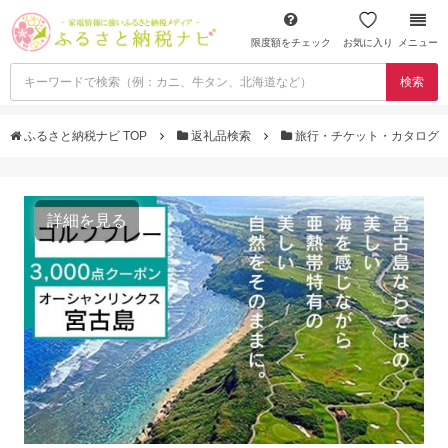
限度額をチェック
お気に入り
メニュー
検索
ふるさと納税ナビ TOP
返礼品検索
旅行・チケット・カタログ
詳細を見る