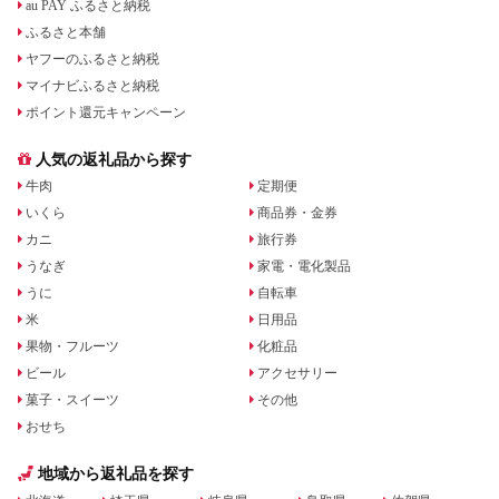
au PAY ふるさと納税
ふるさと本舗
ヤフーのふるさと納税
マイナビふるさと納税
ポイント還元キャンペーン
人気の返礼品から探す
牛肉
定期便
いくら
商品券・金券
カニ
旅行券
うなぎ
家電・電化製品
うに
自転車
米
日用品
果物・フルーツ
化粧品
ビール
アクセサリー
菓子・スイーツ
その他
おせち
地域から返礼品を探す