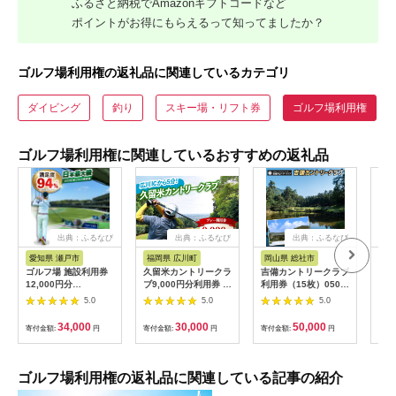
ふるさと納税でAmazonギフトコードなど
ポイントがお得にもらえるって知ってましたか？
ゴルフ場利用権の返礼品に関連しているカテゴリ
ダイビング
釣り
スキー場・リフト券
ゴルフ場利用権
ゴルフ場利用権に関連しているおすすめの返礼品
出典：ふるなび
出典：ふるなび
出典：ふるなび
出
愛知県 瀬戸市
福岡県 広川町
岡山県 総社市
福
ゴルフ場 施設利用券
久留米カントリークラ
吉備カントリークラブ
【ふ
12,000円分
ブ9,000円分利用券 /
利用券（15枚）050-
フチ
[BBEC002]ゴルフ倶
ゴルフ[AFAD007]
005
小郡
5.0
5.0
5.0
楽部大樹 瀬戸店
ギフ
ゴル
34,000
30,000
50,000
寄付金額:
円
寄付金額:
円
寄付金額:
円
寄付
券 
ラウ
郡市
ゴルフ場利用権の返礼品に関連している記事の紹介