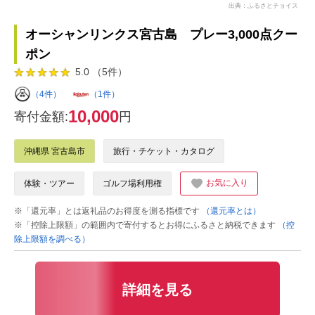
出典：ふるさとチョイス
オーシャンリンクス宮古島 プレー3,000点クー
ポン
5.0 （5件）
（4件）
（1件）
10,000
寄付金額:
円
沖縄県 宮古島市
旅行・チケット・カタログ
お気に入り
体験・ツアー
ゴルフ場利用権
※「還元率」とは返礼品のお得度を測る指標です
（還元率とは）
※「控除上限額」の範囲内で寄付するとお得にふるさと納税できます
（控
除上限額を調べる）
詳細を見る