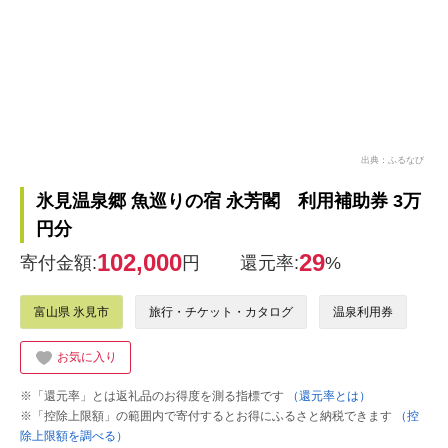
出典：ふるなび
氷見温泉郷 魚巡りの宿 永芳閣 利用補助券 3万
円分
102,000
29
寄付金額:
円
還元率:
%
富山県 氷見市
旅行・チケット・カタログ
温泉利用券
お気に入り
※「還元率」とは返礼品のお得度を測る指標です
（還元率とは）
※「控除上限額」の範囲内で寄付するとお得にふるさと納税できます
（控
除上限額を調べる）