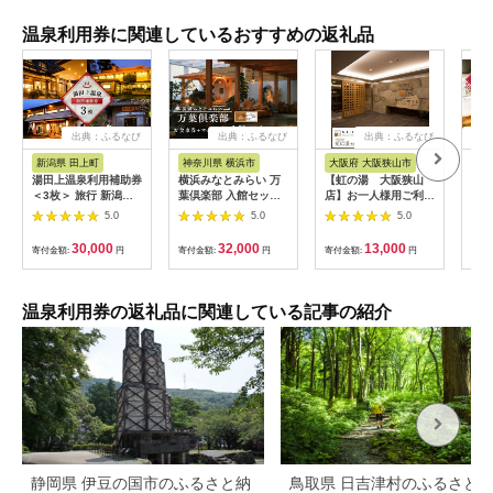
温泉利用券に関連しているおすすめの返礼品
出典：ふるなび
出典：ふるなび
出典：ふるなび
出
新潟県 田上町
神奈川県 横浜市
大阪府 大阪狭山市
石
湯田上温泉利用補助券
横浜みなとみらい 万
【虹の湯 大阪狭山
[№5
＜3枚＞ 旅行 新潟県
葉倶楽部 入館セット
店】お一人様用ご利用
泉ふ
田上町
（お食事券＋マッサー
券（5枚） No.125
招待
5.0
5.0
5.0
ジ券付き）｜温泉 夜
景 露天風呂 利用券
30,000
32,000
13,000
寄付金額:
円
寄付金額:
円
寄付金額:
円
寄付
AJL0002
温泉利用券の返礼品に関連している記事の紹介
静岡県 伊豆の国市のふるさと納
鳥取県 日吉津村のふるさと