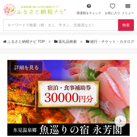
限度額をチェック
お気に入り
メニュー
検索
ふるさと納税ナビ TOP
返礼品検索
旅行・チケット・カタログ
詳細を見る