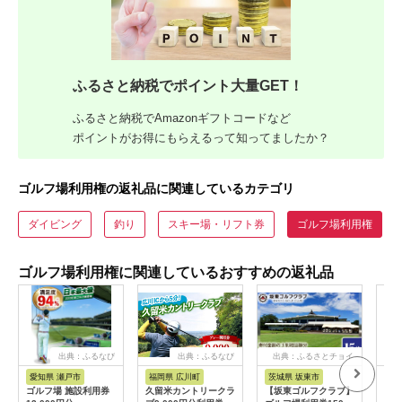
ふるさと納税でポイント大量GET！
ふるさと納税でAmazonギフトコードなど
ポイントがお得にもらえるって知ってましたか？
ゴルフ場利用権の返礼品に関連しているカテゴリ
ダイビング
釣り
スキー場・リフト券
ゴルフ場利用権
ゴルフ場利用権に関連しているおすすめの返礼品
出典：ふるなび
出典：ふるなび
出典：ふるさとチョイ
出
ス
愛知県 瀬戸市
福岡県 広川町
茨城県 坂東市
福
ゴルフ場 施設利用券
久留米カントリークラ
【坂東ゴルフクラブ】
【ふ