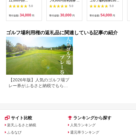
12,000円分
ブ9,000円分利用券 /
ゴルフ場利用券15000
フチ
[BBEC002]ゴルフ倶
ゴルフ[AFAD007]
円分（寄付金額の3割
小郡
5.0
5.0
5.0
楽部大樹 瀬戸店
相当額分） ／ ゴルフ
ギフ
プレー 都心から1時間
ゴル
34,000
30,000
54,000
寄付金額:
円
寄付金額:
円
寄付金額:
円
寄付
利用券 ゴルフ場 チケ
券 
ット 茨城 ゴルフ 予約
ラウ
体験 アクセス抜群 好
郡市
立地 ゴルフラウンド
ゴルフ場利用権の返礼品に関連している記事の紹介
アウトドア スポーツ
レジャー 茨城県
No.156
【2026年版】人気のゴルフ場プ
レー券がふるさと納税でもらえ
る！
サイト比較
ランキングから探す
楽天ふるさと納税
人気ランキング
ふるなび
還元率ランキング