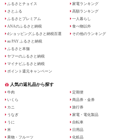
ふるさとチョイス
家電ランキング
さとふる
高額ランキング
ふるさとプレミアム
一人暮らし
ANAのふるさと納税
食べ物以外
dショッピングふるさと納税百選
その他のランキング
au PAY ふるさと納税
ふるさと本舗
ヤフーのふるさと納税
マイナビふるさと納税
ポイント還元キャンペーン
人気の返礼品から探す
牛肉
定期便
いくら
商品券・金券
カニ
旅行券
うなぎ
家電・電化製品
うに
自転車
米
日用品
果物・フルーツ
化粧品