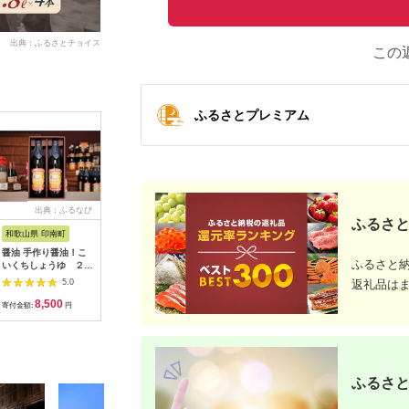
出典：ふるさとチョイス
この
ふるさとプレミアム
出典：ふるなび
出典：ふるなび
出典：ふるさとチョイ
出典：ふ
ふるさと
ス
和歌山県 印南町
岐阜県 八百津町
鹿児島県 鹿児島市
埼玉県 川
醤油 手作り醤油！こ
【ふるなびWEEK対
「かねよ みそ しょう
No.023
ふるさと
いくちしょうゆ ２本
象】ヤマコノ醤油 調
ゆ」南国かごしまのめ
ぼり（合計1
入り 醤油 しょうゆ こ
味の素 1000ml (1L) 6
んつゆ・おかず味噌
醤油 しょ
5.0
5.0
5.0
返礼品は
いくち 手作り
本セット (200)
K058-003
油 埼玉県
8,500
22,500
12,000
1
寄付金額:
円
寄付金額:
円
寄付金額:
円
寄付金額:
ふるさと