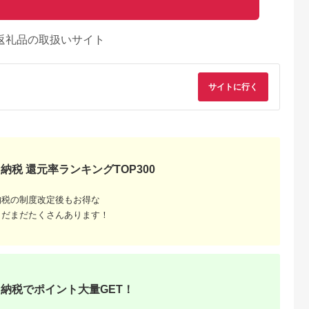
返礼品の取扱いサイト
サイトに行く
るさとチョイ
出典：ふるなび
出典：ふるなび
出典：ふるな
納税 還元率ランキングTOP300
ス
越市
愛知県 阿久比町
兵庫県
鳥取県 江府町
 金笛 川越し
おいしい牡蠣しょうゆ
こうのとり醤油
しいたけ醤油奥大山
納税の制度改定後もお得な
.2l） ／
（900ml×3本）｜醤
900ml×2本
油 360ml×2本 原木
うゆ しょう
油 調味料 阿久比町
培椎茸 / SAC中尾 椎
5.0
5.0
5.0
5.0
まだまだたくさんあります！
茸屋 0800
0,000
14,000
9,000
5,000
円
寄付金額:
円
寄付金額:
円
寄付金額:
円
納税でポイント大量GET！