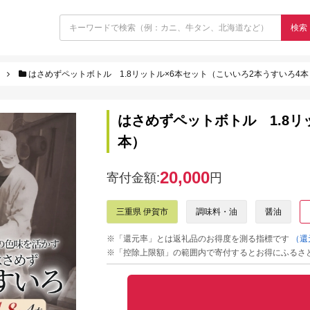
検索
はさめずペットボトル 1.8リットル×6本セット（こいいろ2本うすいろ4本
はさめずペットボトル 1.8リ
本）
20,000
寄付金額:
円
三重県 伊賀市
調味料・油
醤油
※「還元率」とは返礼品のお得度を測る指標です
（還
※「控除上限額」の範囲内で寄付するとお得にふるさ