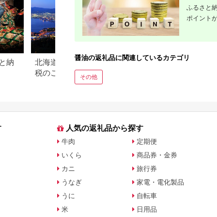
ふるさと納
ポイント
醤油の返礼品に関連しているカテゴリ
と納
北海道函館市のふるさと納
熊本県熊本市のふ
税のご紹介
税のご紹介
その他
す
人気の返礼品から探す
牛肉
定期便
いくら
商品券・金券
カニ
旅行券
うなぎ
家電・電化製品
うに
自転車
米
日用品