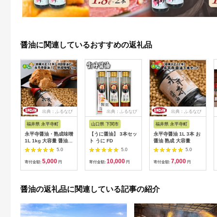
醤油に関連しているおすすめの返礼品
出典：ふるなび
出典：ふるなび
出典：ふるなび
福井県 永平寺町
山口県 下関市
福井県 永平寺町
永平寺醤油・熟成味噌
【うに醤油】 3本セッ
永平寺醤油 1L 3本 お
1L 1kg 大容量 醤油
ト うに FD
醤油 熟成 大容量
味噌
5.0
5.0
5.0
5,000
10,000
7,000
寄付金額:
円
寄付金額:
円
寄付金額:
円
醤油の返礼品に関連している記事の紹介