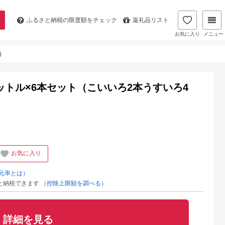
ふるさと納税の
限度額をチェック
返礼品リスト
お気に入り
メニュー
）
ットル×6本セット（こいいろ2本うすいろ4
お気に入り
元率とは）
と納税できます
（控除上限額を調べる）
詳細を見る