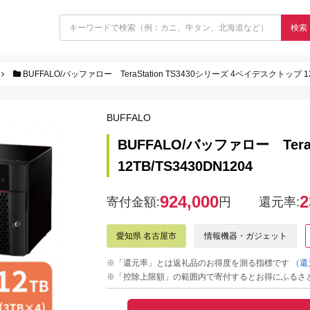
検索
BUFFALO/バッファロー TeraStation TS3430シリーズ 4ベイデスクトップ 12T
BUFFALO
BUFFALO/バッファロー Tera
12TB/TS3430DN1204
924,000
2
寄付金額:
円
還元率:
愛知県 名古屋市
情報機器・ガジェット
※「還元率」とは返礼品のお得度を測る指標です
（還
※「控除上限額」の範囲内で寄付するとお得にふるさ