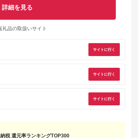
詳細を見る
返礼品の取扱いサイト
サイトに行く
るさとチョイ
出典：ふるさとチョイ
出典：ふるなび
出典：JRE MALLふ
サイトに行く
ス
ス
さと納
那市
千葉県 いすみ市
東京都台東区
長野県 伊那市
3】ロジテッ
液晶モニター(モバイ
Synthesizer V 2 AI
【098-03】ロジテッ
ault（シー
ルモニター) 15.6型ワ
弦巻マキ_0253-013-
ク SeeQVault（シー
ルト）対応
イド 4K タッチパネ
T07
キューボルト）対応
5.0
5.0
5.0
5.0
.5イン
ル対応 リファビッシ
テレビ録画用 2.5イ
サイトに行く
6,000
140,000
36,000
98,000
ハードディ
ュ品【1466952】
チ ポータブルハード
円
寄付金額:
円
寄付金額:
円
寄付金額:
円
【LHD-
ディスク 2TB 【LHD
U3QW】
PBMB20U3QW】
納税 還元率ランキングTOP300