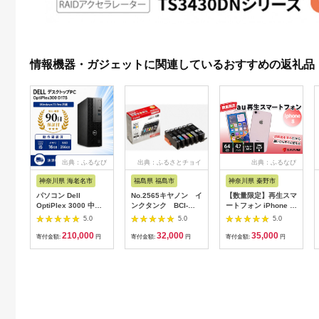
情報機器・ガジェットに関連しているおすすめの返礼品
出典：ふるなび
出典：ふるさとチョイ
出典：ふるなび
ス
神奈川県 海老名市
福島県 福島市
神奈川県 秦野市
パソコン Dell
No.2565キヤノン イ
【数量限定】再生スマ
OptiPlex 3000 中古
ンクタンク BCI-
ートフォン iPhone 8
再生パソコン
351XL＋350XL/6MP
（キャリア付：au※
5.0
5.0
5.0
SIMロックあり）| 中
210,000
32,000
35,000
古スマホ | 035-03
寄付金額:
円
寄付金額:
円
寄付金額:
円