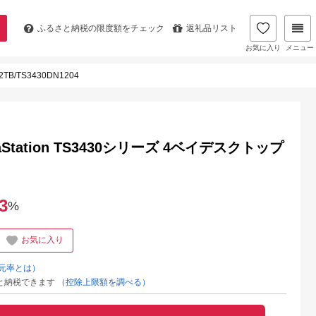
ふるさと納税の
限度額をチェック
返礼品リスト
お気に入り
メニュー
B/TS3430DN1204
Station TS3430シリーズ 4ベイデスクトップ
3
%
お気に入り
元率とは）
と納税できます
（控除上限額を調べる）