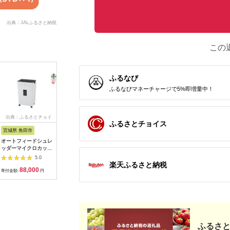
出典：JALふるさと納税
この
ふるなび
ふるなびマネーチャージで5%即増量中！
出典：ふるさとチョイ
出典：ふるなび
出典：ふるなび
出典：ふ
ふるさとチョイス
ス
宮城県 角田市
大阪府 守口市
大阪府 守口市
長野県 伊
オートフィードシュレ
CIO スパイラルケー
CIO スパイラルシリ
【076-0
ッダーマイクロカット
ブル CtoC 2m (ライト
コンケーブル CtoC
ク SeeQV
AFSR 100M
ブラック)｜Type-C 充
1m (カームブルー)｜
キューボ
5.0
5.0
5.0
電 [2547]
Type-C 充電 [2553]
テレビ録画用 3
楽天ふるさと納税
88,000
11,000
10,000
7
チ 外付け
寄付金額:
円
寄付金額:
円
寄付金額:
円
寄付金額:
スク 2TB
ENB020
ふるさと