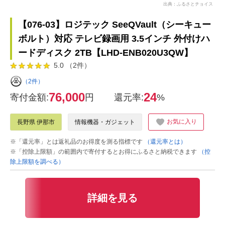
出典：ふるさとチョイス
【076-03】ロジテック SeeQVault（シーキュー
ボルト）対応 テレビ録画用 3.5インチ 外付けハ
ードディスク 2TB【LHD-ENB020U3QW】
5.0 （2件）
（2件）
76,000
24
寄付金額:
円
還元率:
%
お気に入り
長野県 伊那市
情報機器・ガジェット
※「還元率」とは返礼品のお得度を測る指標です
（還元率とは）
※「控除上限額」の範囲内で寄付するとお得にふるさと納税できます
（控
除上限額を調べる）
詳細を見る