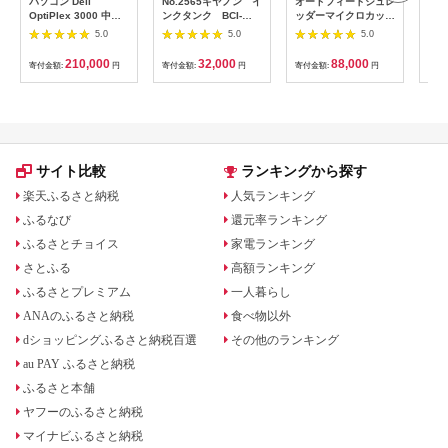
パソコン Dell
No.2565キヤノン イ
オートフィードシュレ
【0
OptiPlex 3000 中古
ンクタンク BCI-
ッダーマイクロカット
ク 
再生パソコン
351XL＋350XL/6MP
AFSR 100M
キュ
5.0
5.0
5.0
テレ
チ 
210,000
32,000
88,000
寄付金額:
円
寄付金額:
円
寄付金額:
円
寄付
ディ
PB
サイト比較
ランキングから探す
楽天ふるさと納税
人気ランキング
ふるなび
還元率ランキング
ふるさとチョイス
家電ランキング
さとふる
高額ランキング
ふるさとプレミアム
一人暮らし
ANAのふるさと納税
食べ物以外
dショッピングふるさと納税百選
その他のランキング
au PAY ふるさと納税
ふるさと本舗
ヤフーのふるさと納税
マイナビふるさと納税