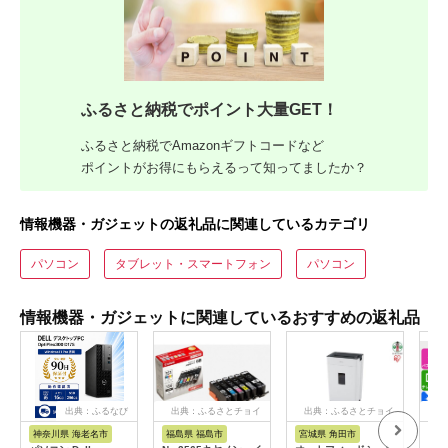
ふるさと納税でポイント大量GET！
ふるさと納税でAmazonギフトコードなど
ポイントがお得にもらえるって知ってましたか？
情報機器・ガジェットの返礼品に関連しているカテゴリ
パソコン
タブレット・スマートフォン
パソコン
情報機器・ガジェットに関連しているおすすめの返礼品
出典：ふるなび
出典：ふるさとチョイ
出典：ふるさとチョイ
出
ス
ス
神奈川県 海老名市
福島県 福島市
宮城県 角田市
長