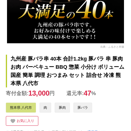
出典：ふるさと本舗
九州産 豚バラ串 40本 合計1.2kg 豚バラ 串 豚肉
お肉 バーベキュー BBQ 惣菜 小分け ボリューム
国産 簡単 調理 おつまみ セット 詰合せ 冷凍 熊
本県 八代市
13,000
47
寄付金額:
円
還元率:
%
熊本県 八代市
肉
豚肉
豚バラ
お気に入り