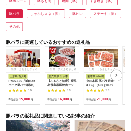
豚ホルモン
豚もも肉
焼肉（豚）
すき焼き（豚）
豚バラ
しゃぶしゃぶ（豚）
豚ヒレ
ステーキ（豚）
その他
豚バラに関連しているおすすめの返礼品
出典：ふるさとチョイ
出典：楽天ふるさと納
出典：ふるさとチョイ
出
ス
税
ス
山形県 西川町
鹿児島県 出水市
熊本県 和水町
茨
FYN6-196 月山malt
【ふるさと納税】鹿児
火の本豚 豚バラ焼肉
美明
ポーク豚バラ厚切り焼
島県産黒豚焼肉セット
3.0kg （500ｇ×6パッ
1.
肉用と月山ビールセッ
800g(黒豚肩ロース焼
ク） | 熊本県 熊本 く
品 
5.0
5.0
5.0
ト 詰め合わせ 詰合せ
肉400g・黒豚バラ焼
まもと 和水町 なごみ
ん 
山形県 西川町
肉400g) 豚肉 黒豚 国
豚肉 肉 豚バラ 焼肉
ド豚
15,000
16,000
21,000
寄付金額:
円
寄付金額:
円
寄付金額:
円
寄付
産 食べ比べ 鹿児島県
500g 6パック 小分け
肉 
産 肩ロース ロース バ
地域ブランド
豚バ
ラ バラ肉 BBQ バー
ら 
ベキュー 焼肉 料理
茨城
豚バラの返礼品に関連している記事の紹介
【スーパーよしだ】