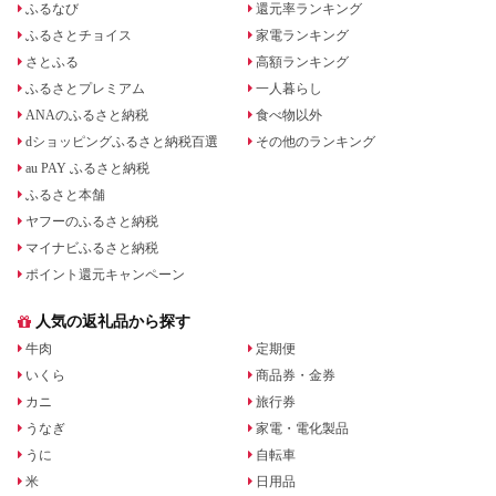
ふるなび
還元率ランキング
ふるさとチョイス
家電ランキング
さとふる
高額ランキング
ふるさとプレミアム
一人暮らし
ANAのふるさと納税
食べ物以外
dショッピングふるさと納税百選
その他のランキング
au PAY ふるさと納税
ふるさと本舗
ヤフーのふるさと納税
マイナビふるさと納税
ポイント還元キャンペーン
人気の返礼品から探す
牛肉
定期便
いくら
商品券・金券
カニ
旅行券
うなぎ
家電・電化製品
うに
自転車
米
日用品