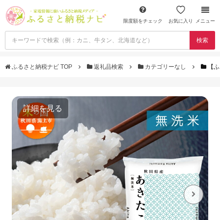
限度額をチェック
お気に入り
メニュー
検索
ふるさと納税ナビ TOP
返礼品検索
カテゴリーなし
【ふ
詳細を見る