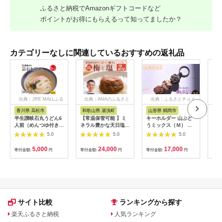
ふるさと納税でAmazonギフトコードなど
ポイントがお得にもらえるって知ってましたか？
カテゴリーなしに関連しているおすすめの返礼品
出典：JRE MALLふる
出典：ANAのふるさと
出典：ふるさとチョイ
出
さと納税
納税
ス
香川県 高松市
和歌山県 湯浅町
山形県 鶴岡市
鹿
半生讃岐石丸うどん6
【常温保管可能 】ミ
キーホルダー 山ぶど
【ふ
人前（めんつゆ付き）
ネラル豊かな天日塩だ
うミックス（Ｍ） 山
ひか
麺300g×2袋
けで漬けた無添加梅干
形県鶴岡市 アトリエ
きほ
5.0
5.0
5.0
し2kg 梅ボーイズ｜
かおる | 山葡萄 雑貨
定期
南高梅
キーホルダー ギフト
5k
5,000
24,000
17,000
寄付金額:
円
寄付金額:
円
寄付金額:
円
寄付
B201_EP6024
贈り物 お取り寄せ 返
びく
礼品
産 
飯 
ま町
サイト比較
ランキングから探す
楽天ふるさと納税
人気ランキング